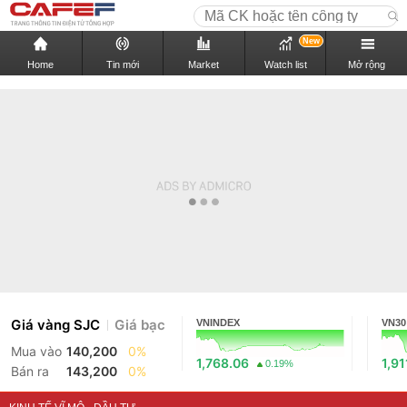
New
Home
Tin mới
Market
Watch list
Mở rộng
Giá vàng SJC
Giá bạc
VNINDEX
VN30
Mua vào
140,200
0%
1,768.06
1,91
0.19%
Bán ra
143,200
0%