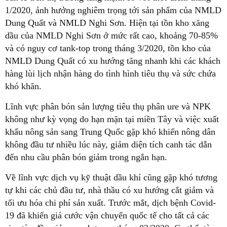
1/2020, ảnh hưởng nghiêm trọng tới sản phẩm của NMLD
Dung Quất và NMLD Nghi Sơn. Hiện tại tồn kho xăng
dầu của NMLD Nghi Sơn ở mức rất cao, khoảng 70-85%
và có nguy cơ tank-top trong tháng 3/2020, tồn kho của
NMLD Dung Quất có xu hướng tăng nhanh khi các khách
hàng lùi lịch nhận hàng do tình hình tiêu thụ và sức chứa
khó khăn.
Lĩnh vực phân bón sản lượng tiêu thụ phân ure và NPK
không như kỳ vọng do hạn mặn tại miền Tây và việc xuất
khẩu nông sản sang Trung Quốc gặp khó khiến nông dân
không đầu tư nhiều lúc này, giảm diện tích canh tác dẫn
đến nhu cầu phân bón giảm trong ngắn hạn.
Về lĩnh vực dịch vụ kỹ thuật dầu khí cũng gặp khó tương
tự khi các chủ đầu tư, nhà thầu có xu hướng cắt giảm và
tối ưu hóa chi phí sản xuất. Trước mắt, dịch bệnh Covid-
19 đã khiến giá cước vận chuyển quốc tế cho tất cả các