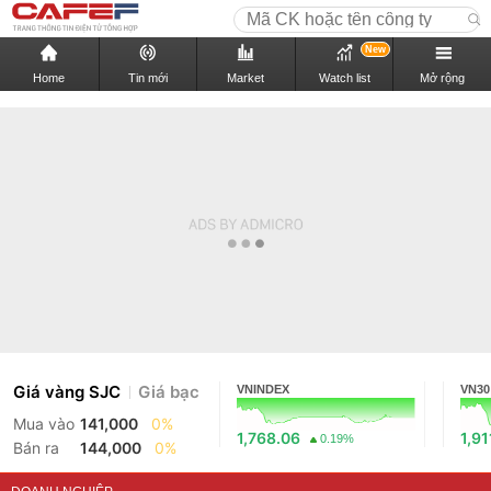
New
Home
Tin mới
Market
Watch list
Mở rộng
Giá vàng SJC
Giá bạc
VNINDEX
VN30
Mua vào
141,000
0%
1,768.06
1,91
0.19%
Bán ra
144,000
0%