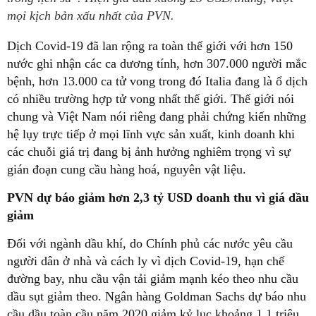
mọi kịch bản xấu nhất của PVN.
Dịch Covid-19 đã lan rộng ra toàn thế giới với hơn 150
nước ghi nhận các ca dương tính, hơn 307.000 người mắc
bệnh, hơn 13.000 ca tử vong trong đó Italia đang là ổ dịch
có nhiều trường hợp tử vong nhất thế giới. Thế giới nói
chung và Việt Nam nói riêng đang phải chứng kiến những
hệ lụy trực tiếp ở mọi lĩnh vực sản xuất, kinh doanh khi
các chuỗi giá trị đang bị ảnh hưởng nghiêm trọng vì sự
gián đoạn cung cầu hàng hoá, nguyên vật liệu.
PVN dự báo giảm hơn 2,3 tỷ USD doanh thu vì giá dầu
giảm
Đối với ngành dầu khí, do Chính phủ các nước yêu cầu
người dân ở nhà và cách ly vì dịch Covid-19, hạn chế
đường bay, nhu cầu vận tải giảm mạnh kéo theo nhu cầu
dầu sụt giảm theo. Ngân hàng Goldman Sachs dự báo nhu
cầu dầu toàn cầu năm 2020 giảm kỷ lục khoảng 1,1 triệu