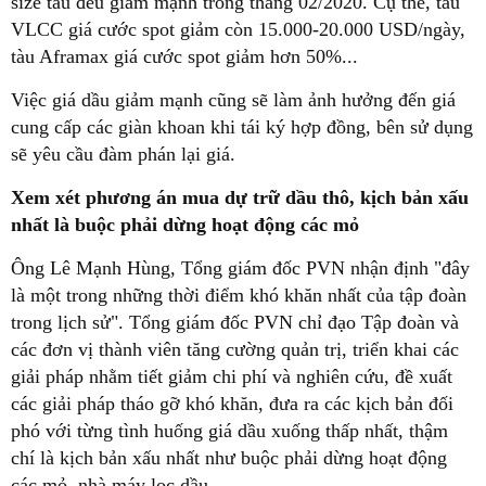
size tàu đều giảm mạnh trong tháng 02/2020. Cụ thể, tàu
VLCC giá cước spot giảm còn 15.000-20.000 USD/ngày,
tàu Aframax giá cước spot giảm hơn 50%...
Việc giá dầu giảm mạnh cũng sẽ làm ảnh hưởng đến giá
cung cấp các giàn khoan khi tái ký hợp đồng, bên sử dụng
sẽ yêu cầu đàm phán lại giá.
Xem xét phương án mua dự trữ dầu thô, kịch bản xấu
nhất là buộc phải dừng hoạt động các mỏ
Ông Lê Mạnh Hùng, Tổng giám đốc PVN nhận định "đây
là một trong những thời điểm khó khăn nhất của tập đoàn
trong lịch sử". Tổng giám đốc PVN chỉ đạo Tập đoàn và
các đơn vị thành viên tăng cường quản trị, triển khai các
giải pháp nhằm tiết giảm chi phí và nghiên cứu, đề xuất
các giải pháp tháo gỡ khó khăn, đưa ra các kịch bản đối
phó với từng tình huống giá dầu xuống thấp nhất, thậm
chí là kịch bản xấu nhất như buộc phải dừng hoạt động
các mỏ, nhà máy lọc dầu.