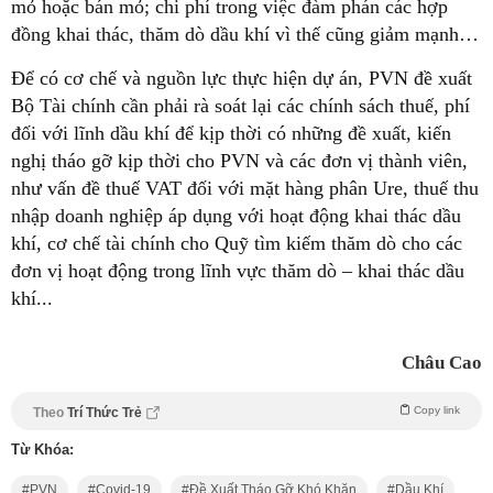
mỏ hoặc bán mỏ; chi phí trong việc đàm phán các hợp
đồng khai thác, thăm dò dầu khí vì thế cũng giảm mạnh…
Để có cơ chế và nguồn lực thực hiện dự án, PVN đề xuất
Bộ Tài chính cần phải rà soát lại các chính sách thuế, phí
đối với lĩnh dầu khí để kịp thời có những đề xuất, kiến
nghị tháo gỡ kịp thời cho PVN và các đơn vị thành viên,
như vấn đề thuế VAT đối với mặt hàng phân Ure, thuế thu
nhập doanh nghiệp áp dụng với hoạt động khai thác dầu
khí, cơ chế tài chính cho Quỹ tìm kiếm thăm dò cho các
đơn vị hoạt động trong lĩnh vực thăm dò – khai thác dầu
khí...
Châu Cao
Copy link
Theo
Trí Thức Trẻ
Từ Khóa:
PVN
Covid-19
Đề Xuất Tháo Gỡ Khó Khăn
Dầu Khí