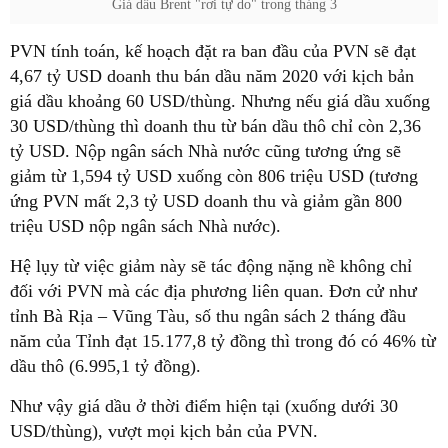
Giá dầu Brent "rơi tự do" trong tháng 3
PVN tính toán, kế hoạch đặt ra ban đầu của PVN sẽ đạt
4,67 tỷ USD doanh thu bán dầu năm 2020 với kịch bản
giá dầu khoảng 60 USD/thùng. Nhưng nếu giá dầu xuống
30 USD/thùng thì doanh thu từ bán dầu thô chỉ còn 2,36
tỷ USD. Nộp ngân sách Nhà nước cũng tương ứng sẽ
giảm từ 1,594 tỷ USD xuống còn 806 triệu USD (tương
ứng PVN mất 2,3 tỷ USD doanh thu và giảm gần 800
triệu USD nộp ngân sách Nhà nước).
Hệ lụy từ việc giảm này sẽ tác động nặng nề không chỉ
đối với PVN mà các địa phương liên quan. Đơn cử như
tỉnh Bà Rịa – Vũng Tàu, số thu ngân sách 2 tháng đầu
năm của Tỉnh đạt 15.177,8 tỷ đồng thì trong đó có 46% từ
dầu thô (6.995,1 tỷ đồng).
Như vậy giá dầu ở thời điểm hiện tại (xuống dưới 30
USD/thùng), vượt mọi kịch bản của PVN.