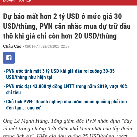
DOANH NGHIỆP
Dự báo mất hơn 2 tỷ USD ở mức giá 30
USD/thùng, PVN cân nhắc mua dự trữ dầu
thô khi giá chỉ còn hơn 20 USD/thùng
CHỦ NHẬT , 22/03/2020, 22:07
Châu Cao
-
PVN ước tính mất 3 tỷ USD khi giá dầu rơi xuống 30-35
USD/thùng như hiện tại
PVN ước đạt 43.800 tỷ đồng LNTT trong năm 2019, vượt 40%
chỉ tiêu
Chủ tịch PVN: 'Doanh nghiệp nhà nước muốn gì cũng phải xin
đến tận... ông cố'
Ông Lê Mạnh Hùng, Tổng giám đốc PVN nhận định "đây
là một trong những thời điểm khó khăn nhất của tập đoàn
trong lịch sử". Hiện giá dầu xuống 25 USD/thùng, vượt