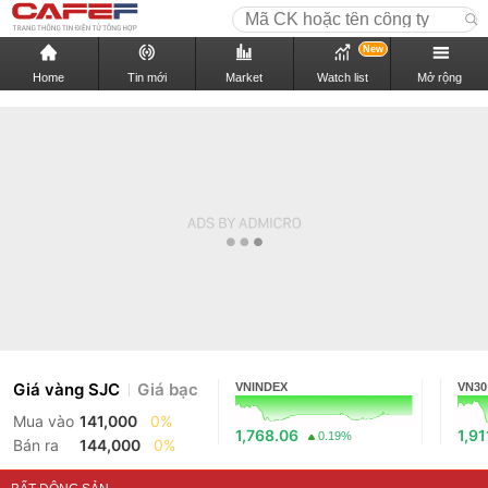
New
Home
Tin mới
Market
Watch list
Mở rộng
Giá vàng SJC
Giá bạc
VNINDEX
VN30
Mua vào
141,000
0%
1,768.06
1,91
0.19%
Bán ra
144,000
0%