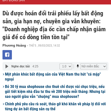
BẤT ĐỘNG SẢN
Dù được hoán đổi trái phiếu lấy bất động
sản, gia hạn nợ, chuyên gia vẫn khuyên:
"Doanh nghiệp địa ốc cần chấp nhận giảm
giá để có dòng tiền tồn tại"
THỨ 5 , 09/03/2023, 14:32
Phương Hoàng
-
Nghe đọc bài
4:25
Một phân khúc bất động sản của Việt Nam thu hút "cá mập"
ngoại
Bỏ 30 tỷ mua shophouse cho thuê chỉ được vài chục triệu, nếu
gửi tiết kiệm nhà đầu tư thu về 200 triệu mỗi tháng: Nhưng tại
sao người giàu vẫn “chuộng” mua shophouse?
Chính phủ yêu cầu rà soát, tháo gỡ khó khăn về pháp lý đối với
từng dự án bất động sản cụ thể