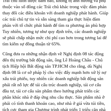
Trái chủ luôn được đảm bảo, không bị ảnh hưởng và phụ
thuộc vào số đông các Trái chủ khác trong việc đàm phán
thay đổi các điều khoản với doanh nghiệp phát hành. Giúp
các trái chủ tự tin và sẵn sàng tham gia thực hiện đàm
phán với tổ chức phát hành để tìm ra phương án phù hợp
Tuy nhiên, tương tự như quy định trên, các doanh nghiệp
sẽ phải chấp nhận mức chi phí cao hơn trong tương lai để
tìm kiếm sự đồng thuận từ 65%.
Cũng đưa ra những nhận định về Nghị định 08 tác động
đến thị trường bất động sản, ông Lê Hoàng Châu - Chủ
tịch Hiệp hội Bất động sản TP.HCM cho rằng, dù Nghị
định 08 là cơ sở pháp lý cho việc đẩy mạnh hơn xử lý nợ
xấu trái phiếu, tuy nhiên các doanh nghiệp bất động sản
phải rất nỗ lực để tái cấu trúc doanh nghiệp, tái cơ cấu
đầu tư, tái cơ cấu sản phẩm theo hướng phát triển các
phân khúc nhà ở đáp ứng nhu cầu thực. Sản phẩm nhà ở
phải có tính thanh khoản cao, như nhà ở giá vừa túi tiền,
tích cực tham gia Chương trình phát triển 1 triệu căn nhà