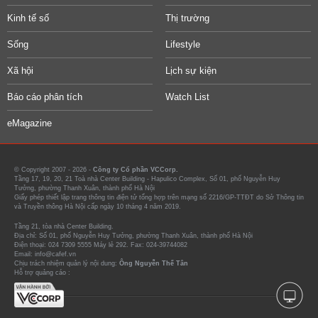
Kinh tế số
Thị trường
Sống
Lifestyle
Xã hội
Lịch sự kiện
Báo cáo phân tích
Watch List
eMagazine
© Copyright 2007 - 2026 -
Công ty Cổ phần VCCorp.
Tầng 17, 19, 20, 21 Toà nhà Center Building - Hapulico Complex, Số 01, phố Nguyễn Huy
Tưởng, phường Thanh Xuân, thành phố Hà Nội
Giấy phép thiết lập trang thông tin điện tử tổng hợp trên mạng số 2216/GP-TTĐT do Sở Thông tin
và Truyền thông Hà Nội cấp ngày 10 tháng 4 năm 2019.
Tầng 21, tòa nhà Center Building.
Địa chỉ: Số 01, phố Nguyễn Huy Tưởng, phường Thanh Xuân, thành phố Hà Nội
Điện thoại: 024 7309 5555 Máy lẻ 292. Fax: 024-39744082
Email: info@cafef.vn
Chịu trách nhiệm quản lý nội dung:
Ông Nguyễn Thế Tân
Hỗ trợ quảng cáo :