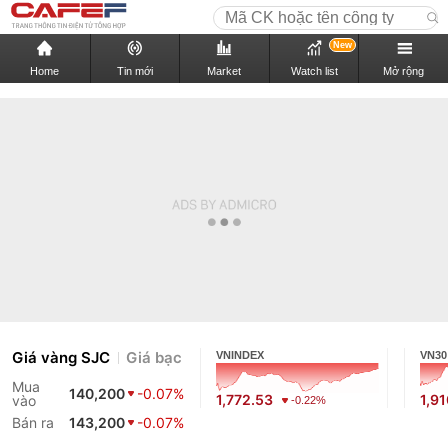
New
Home
Tin mới
Market
Watch list
Mở rộng
Giá vàng SJC
Giá bạc
VNINDEX
VN30
Mua
140,200
-0.07%
1,772.53
1,9
vào
-0.22%
Bán ra
143,200
-0.07%