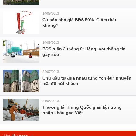
14/09/2013
Cú sốc phá giá BĐS 50%: Giảm thật
không?
14/09/2013
BĐS tuần 2 tháng 9: Hàng loạt thông tin
gây sốc
24/07/2013
Chủ đầu tư đua nhau tung “chiêu” khuyến
mãi để hút khách
21/05/2013
Thương lái Trung Quốc gian lận trong
nhập khẩu gạo Việt