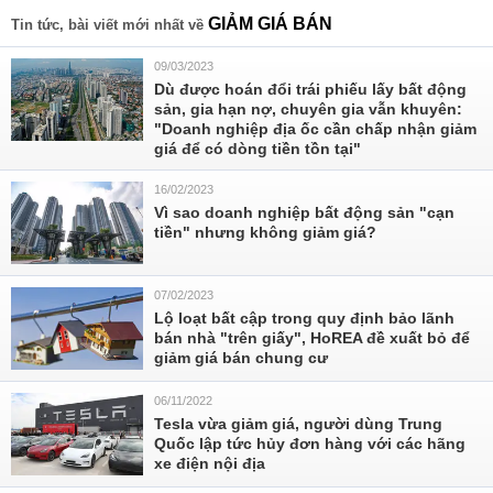
GIẢM GIÁ BÁN
Tin tức, bài viết mới nhất về
09/03/2023
Dù được hoán đổi trái phiếu lấy bất động
sản, gia hạn nợ, chuyên gia vẫn khuyên:
"Doanh nghiệp địa ốc cần chấp nhận giảm
giá để có dòng tiền tồn tại"
16/02/2023
Vì sao doanh nghiệp bất động sản "cạn
tiền" nhưng không giảm giá?
07/02/2023
Lộ loạt bất cập trong quy định bảo lãnh
bán nhà "trên giấy", HoREA đề xuất bỏ để
giảm giá bán chung cư
06/11/2022
Tesla vừa giảm giá, người dùng Trung
Quốc lập tức hủy đơn hàng với các hãng
xe điện nội địa