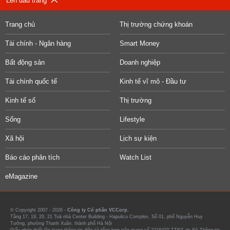
Lên đầu trang
Trang chủ
Thị trường chứng khoán
Tài chính - Ngân hàng
Smart Money
Bất động sản
Doanh nghiệp
Tài chính quốc tế
Kinh tế vĩ mô - Đầu tư
Kinh tế số
Thị trường
Sống
Lifestyle
Xã hội
Lịch sự kiện
Báo cáo phân tích
Watch List
eMagazine
© Copyright 2007 - 2026 -
Công ty Cổ phần VCCorp.
Tầng 17, 19, 20, 21 Toà nhà Center Building - Hapulico Complex, Số 01, phố Nguyễn Huy
Tưởng, phường Thanh Xuân, thành phố Hà Nội