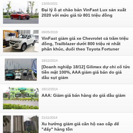
13/05/2021
Đại lý ồ ạt chào bán VinFast Lux sản xuất
2020 với mức giá từ 801 triệu đồng
09/05/2019
VinFast giảm giá xe Chevrolet cả trăm triệu
đồng, Trailblazer dưới 800 triệu rẻ nhất
phân khúc, đuổi theo Toyota Fortuner
19/12/2014
[Doanh nghiệp 18/12] Gilimex dự chi cổ tức
tiền mặt 100%, AAA giảm giá bán do giá
dầu sụt giảm
18/12/2014
AAA: Giảm giá bán hàng do giá dầu giảm
21/11/2014
Xu hướng giảm giá căn hộ cao cấp để
"đẩy" hàng tồn