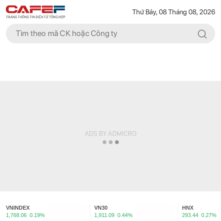
Thứ Bảy, 08 Tháng 08, 2026
VNINDEX
VN30
HNX
1,768.06
0.19%
1,911.09
0.44%
293.44
0.27%