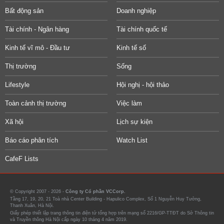
Bất động sản
Doanh nghiệp
Tài chính - Ngân hàng
Tài chính quốc tế
Kinh tế vĩ mô - Đầu tư
Kinh tế số
Thị trường
Sống
Lifestyle
Hội nghị - hội thảo
Toàn cảnh thị trường
Việc làm
Xã hội
Lịch sự kiện
Báo cáo phân tích
Watch List
CafeF Lists
© Copyright 2007 - 2026 -
Công ty Cổ phần VCCorp.
Tầng 17, 19, 20, 21 Toà nhà Center Building - Hapulico Complex, Số 1 Nguyễn Huy Tưởng,
Thanh Xuân, Hà Nội.
Giấy phép thiết lập trang thông tin điện tử tổng hợp trên mạng số 2216/GP-TTĐT do Sở Thông tin
và Truyền thông Hà Nội cấp ngày 10 tháng 4 năm 2019.