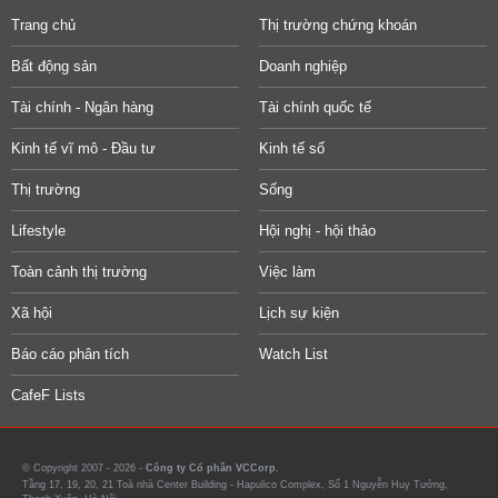
Trang chủ
Thị trường chứng khoán
Bất động sản
Doanh nghiệp
Tài chính - Ngân hàng
Tài chính quốc tế
Kinh tế vĩ mô - Đầu tư
Kinh tế số
Thị trường
Sống
Lifestyle
Hội nghị - hội thảo
Toàn cảnh thị trường
Việc làm
Xã hội
Lịch sự kiện
Báo cáo phân tích
Watch List
CafeF Lists
© Copyright 2007 - 2026 -
Công ty Cổ phần VCCorp.
Tầng 17, 19, 20, 21 Toà nhà Center Building - Hapulico Complex, Số 1 Nguyễn Huy Tưởng,