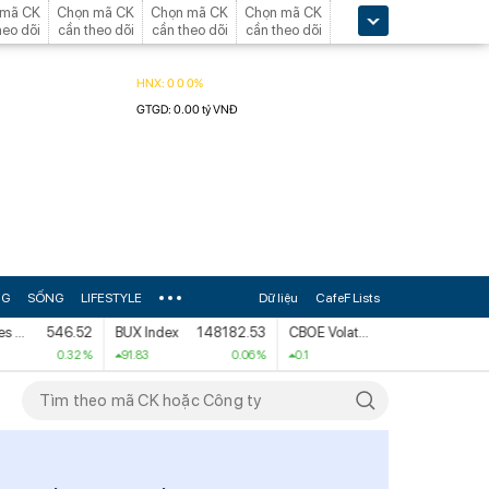
 mã CK
Chọn mã CK
Chọn mã CK
Chọn mã CK
heo dõi
cần theo dõi
cần theo dõi
cần theo dõi
NG
SỐNG
LIFESTYLE
Dữ liệu
CafeF Lists
ai Index
546.52
BUX Index
148182.53
CBOE Volatility Index
15.93
0.32 %
91.83
0.06 %
0.1
0.63 %
0