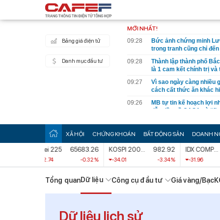
MỚI NHẤT!
09:28
Bức ảnh chứng minh Lưu 
Bảng giá điện tử
trong tranh cũng chỉ đến
Danh mục đầu tư
09:28
Thành lập thành phố Bắc
là 1 cam kết chính trị và
09:27
Vì sao ngày càng nhiều g
cách cất thức ăn khác h
09:26
MB tự tin kế hoạch lợi nh
dẫn đầu về CASA và “fix
+/-2%
09:25
Vượt Thái Lan, Việt Nam
XÃ HỘI
CHỨNG KHOÁN
BẤT ĐỘNG SẢN
DOANH N
trong lĩnh vực hàng triệ
2.49
Nikkei 225
65683.26
KOSPI 200 Index
982.92
IDX COMPOSITE
09:25
Tưởng vô vọng, hóa ra N
tình thế bất kỳ lúc nào, 
0.19 %
-212.74
-0.32 %
-34.01
-3.34 %
-31.96
09:18
Mỹ đánh giá loại rau lọt t
Dữ liệu
Tổng quan
Công cụ đầu tư
Giá vàng/Bạc
K
mà không hay biết
09:16
Mốc quan trọng 06/8/20
thiện kết nối thanh toán 
Dữ liệu lịch sử
09:11
Người mẹ sát hại con để 