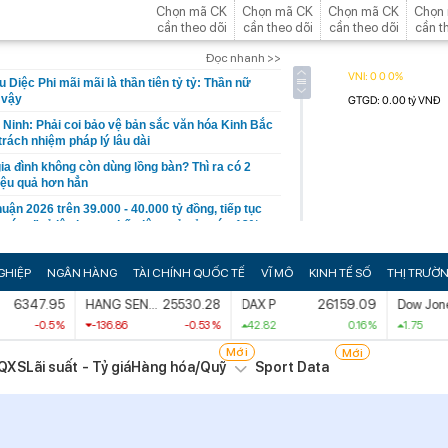
Chọn mã CK
Chọn mã CK
Chọn mã CK
Chọn
cần theo dõi
cần theo dõi
cần theo dõi
cần t
Đọc nhanh >>
Diệc Phi mãi mãi là thần tiên tỷ tỷ: Thần nữ
 vậy
 Ninh: Phải coi bảo vệ bản sắc văn hóa Kinh Bắc
 trách nhiệm pháp lý lâu dài
ia đình không còn dùng lồng bàn? Thì ra có 2
iệu quả hơn hẳn
uận 2026 trên 39.000 - 40.000 tỷ đồng, tiếp tục
 cứng” tỷ lệ cho vay bất động sản ở mức 13%
 trở thành thị trường lớn thứ hai Đông Nam Á
GHIỆP
NGÂN HÀNG
TÀI CHÍNH QUỐC TẾ
VĨ MÔ
KINH TẾ SỐ
THỊ TRƯỜ
u người dùng
6347.95
HANG SENG INDEX
25530.28
DAX P
26159.09
Dow Jones Shangh
ga vẫn nắm "nắm yết hầu" đối thủ để lật ngược
chỉ là chưa muốn
-0.5 %
-136.86
-0.53 %
42.82
0.16 %
1.75
op “tốt bậc nhất thế giới”, người Việt ăn liên tục
Mới
Mới
QXS
Lãi suất - Tỷ giá
Hàng hóa/Quỹ
Sport Data
26: Cùng với BIDV và Weixin Pay, NAPAS đã hoàn
xuyên biên giới với thị trường hơn 1,4 tỷ dân
trục lợi hơn 4 tỷ đồng tiền bảo hiểm lĩnh án