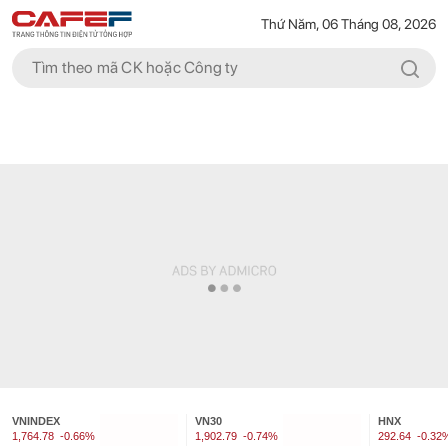
Thứ Năm, 06 Tháng 08, 2026
VNINDEX
VN30
HNX
1,764.78
-0.66%
1,902.79
-0.74%
292.64
-0.32