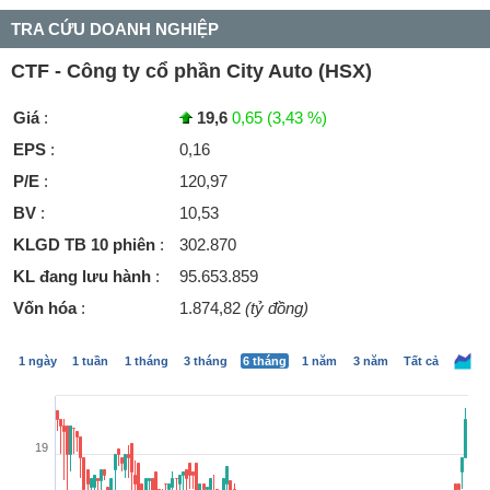
TRA CỨU DOANH NGHIỆP
CTF - Công ty cổ phần City Auto (HSX)
Giá
:
19,6
0,65 (3,43 %)
EPS
:
0,16
P/E
:
120,97
BV
:
10,53
KLGD TB 10 phiên
:
302.870
KL đang lưu hành
:
95.653.859
Vốn hóa
:
1.874,82
(tỷ đồng)
1 ngày
1 tuần
1 tháng
3 tháng
6 tháng
1 năm
3 năm
Tất cả
19