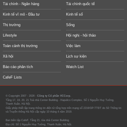
Tài chính - Ngân hàng
Tài chính quốc tế
Kinh tế vĩ mô - Đầu tư
Kinh tế số
Thị trường
Sống
Lifestyle
Hội nghị - hội thảo
Toàn cảnh thị trường
Việc làm
Xã hội
Lịch sự kiện
Báo cáo phân tích
Watch List
CafeF Lists
© Copyright 2007 - 2026 -
Công ty Cổ phần VCCorp.
Tầng 17, 19, 20, 21 Toà nhà Center Building - Hapulico Complex, Số 1 Nguyễn Huy Tưởng,
Thanh Xuân, Hà Nội.
Giấy phép thiết lập trang thông tin điện tử tổng hợp trên mạng số 2216/GP-TTĐT do Sở Thông tin
và Truyền thông Hà Nội cấp ngày 10 tháng 4 năm 2019.
Ban biên tập CafeF, Tầng 21, tòa nhà Center Building.
Địa chỉ: Số 1 Nguyễn Huy Tưởng, Thanh Xuân, Hà Nội.