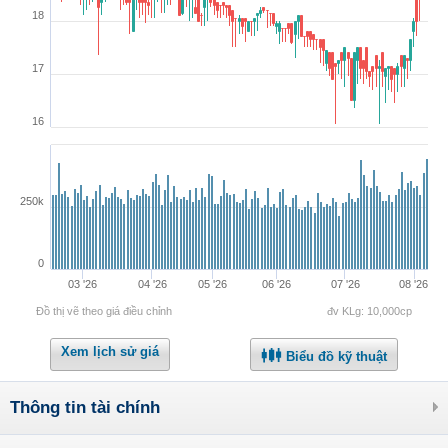
18
17
16
250k
0
03 '26
04 '26
05 '26
06 '26
07 '26
08 '26
Đồ thị vẽ theo giá điều chỉnh
đv KLg: 10,000cp
Xem lịch sử giá
Biểu đồ kỹ thuật
Thông tin tài chính