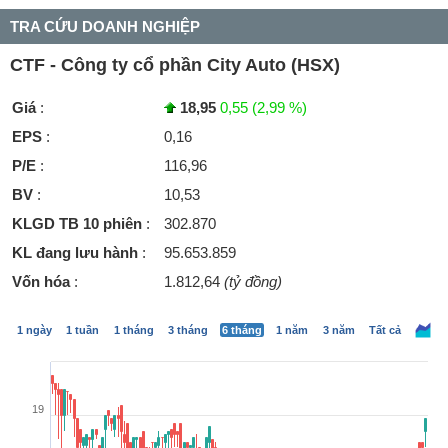
TRA CỨU DOANH NGHIỆP
CTF - Công ty cổ phần City Auto (HSX)
Giá
:
18,95
0,55 (2,99 %)
EPS
:
0,16
P/E
:
116,96
BV
:
10,53
KLGD TB 10 phiên
:
302.870
KL đang lưu hành
:
95.653.859
Vốn hóa
:
1.812,64
(tỷ đồng)
1 ngày
1 tuần
1 tháng
3 tháng
6 tháng
1 năm
3 năm
Tất cả
19