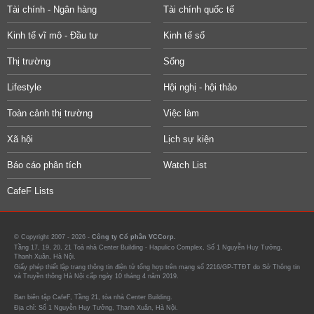
Tài chính - Ngân hàng
Tài chính quốc tế
Kinh tế vĩ mô - Đầu tư
Kinh tế số
Thị trường
Sống
Lifestyle
Hội nghị - hội thảo
Toàn cảnh thị trường
Việc làm
Xã hội
Lịch sự kiện
Báo cáo phân tích
Watch List
CafeF Lists
© Copyright 2007 - 2026 -
Công ty Cổ phần VCCorp.
Tầng 17, 19, 20, 21 Toà nhà Center Building - Hapulico Complex, Số 1 Nguyễn Huy Tưởng,
Thanh Xuân, Hà Nội.
Giấy phép thiết lập trang thông tin điện tử tổng hợp trên mạng số 2216/GP-TTĐT do Sở Thông tin
và Truyền thông Hà Nội cấp ngày 10 tháng 4 năm 2019.
Ban biên tập CafeF, Tầng 21, tòa nhà Center Building.
Địa chỉ: Số 1 Nguyễn Huy Tưởng, Thanh Xuân, Hà Nội.