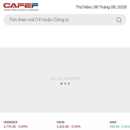
Thứ Năm, 06 Tháng 08, 2026
VNINDEX
VN30
HNX
1,776.46
-0.04%
1,916.88
-0.54%
293.59
2.51%