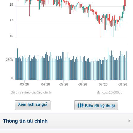
18
17
16
250k
0
03 '26
04 '26
05 '26
06 '26
07 '26
08 '26
Đồ thị vẽ theo giá điều chỉnh
đv KLg: 10,000cp
Xem lịch sử giá
Biểu đồ kỹ thuật
Thông tin tài chính