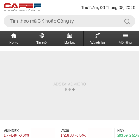
Thứ Năm, 06 Tháng 08, 2026
Home
Tin mới
Market
Watch list
Mở rộng
VNINDEX
VN30
HNX
1,776.46
-0.04%
1,916.88
-0.54%
293.59
2.51%