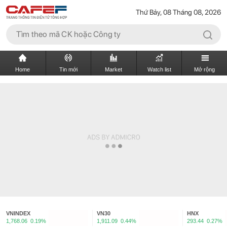
Thứ Bảy, 08 Tháng 08, 2026
Home
Tin mới
Market
Watch list
Mở rộng
VNINDEX
VN30
HNX
1,768.06
0.19%
1,911.09
0.44%
293.44
0.27%