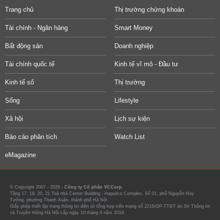
Trang chủ
Thị trường chứng khoán
Tài chính - Ngân hàng
Smart Money
Bất động sản
Doanh nghiệp
Tài chính quốc tế
Kinh tế vĩ mô - Đầu tư
Kinh tế số
Thị trường
Sống
Lifestyle
Xã hội
Lịch sự kiện
Báo cáo phân tích
Watch List
eMagazine
© Copyright 2007 - 2026 -
Công ty Cổ phần VCCorp.
Tầng 17, 19, 20, 21 Toà nhà Center Building - Hapulico Complex, Số 01, phố Nguyễn Huy
Tưởng, phường Thanh Xuân, thành phố Hà Nội
Giấy phép thiết lập trang thông tin điện tử tổng hợp trên mạng số 2216/GP-TTĐT do Sở Thông tin
và Truyền thông Hà Nội cấp ngày 10 tháng 4 năm 2019.