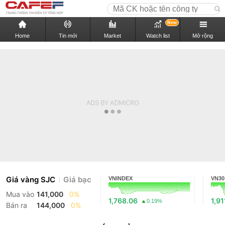
New
Home
Tin mới
Market
Watch list
Mở rộng
Giá vàng SJC
Giá bạc
VNINDEX
VN30
Mua vào
141,000
0%
1,768.06
1,91
0.19%
Bán ra
144,000
0%