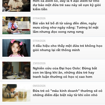
Hơn cả điểm số, đây là 4 đặc điểm từ nhỏ
dự báo một đứa trẻ sau này sẽ cực kỳ giỏi
kiếm tiền
07/04/2026
Bài văn kể bố đi từ sáng đến đêm, ngày
mưa cũng như ngày nắng: Tưởng bí mật
lắm nhưng đọc xong rưng rưng
07/04/2026
4 dấu hiệu cho thấy một đứa trẻ không học
giỏi nhưng lại rất thông minh
23/03/2026
Nghiên cứu của Đại học Oslo: Đừng bắt
con im lặng khi ăn, những đứa trẻ hay
tranh luận thường có học vị cao hơn
09/03/2026
Đứa trẻ có "máu kinh doanh" thường sẽ có
những điểm đặc biệt này từ khi còn nhỏ