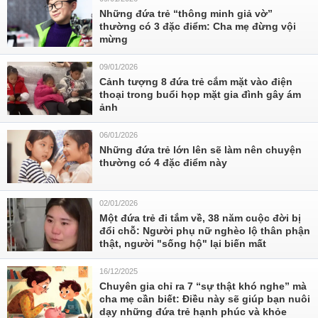
Những đứa trẻ “thông minh giả vờ”
thường có 3 đặc điểm: Cha mẹ đừng vội
mừng
09/01/2026
Cảnh tượng 8 đứa trẻ cắm mặt vào điện
thoại trong buổi họp mặt gia đình gây ám
ảnh
06/01/2026
Những đứa trẻ lớn lên sẽ làm nên chuyện
thường có 4 đặc điểm này
02/01/2026
Một đứa trẻ đi tắm về, 38 năm cuộc đời bị
đổi chỗ: Người phụ nữ nghèo lộ thân phận
thật, người "sống hộ" lại biến mất
16/12/2025
Chuyên gia chỉ ra 7 “sự thật khó nghe” mà
cha mẹ cần biết: Điều này sẽ giúp bạn nuôi
dạy những đứa trẻ hạnh phúc và khỏe