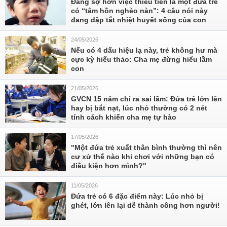
Đáng sợ hơn việc thiếu tiền là một đứa trẻ
có “tâm hồn nghèo nàn”: 4 câu nói này
đang dập tắt nhiệt huyết sống của con
24/05/2026
Nếu có 4 dấu hiệu lạ này, trẻ không hư mà
cực kỳ hiếu thảo: Cha mẹ đừng hiểu lầm
con
21/05/2026
GVCN 15 năm chỉ ra sai lầm: Đứa trẻ lớn lên
hay bị bắt nạt, lúc nhỏ thường có 2 nét
tính cách khiến cha mẹ tự hào
17/05/2026
"Một đứa trẻ xuất thân bình thường thì nên
cư xử thế nào khi chơi với những bạn có
điều kiện hơn mình?"
11/05/2026
Đứa trẻ có 6 đặc điểm này: Lúc nhỏ bị
ghét, lớn lên lại dễ thành công hơn người!