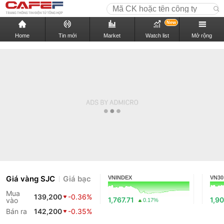
New
Home
Tin mới
Market
Watch list
Mở rộng
Giá vàng SJC
Giá bạc
VNINDEX
VN30
Mua
139,200
-0.36%
1,767.71
1,90
vào
0.17%
Bán ra
142,200
-0.35%