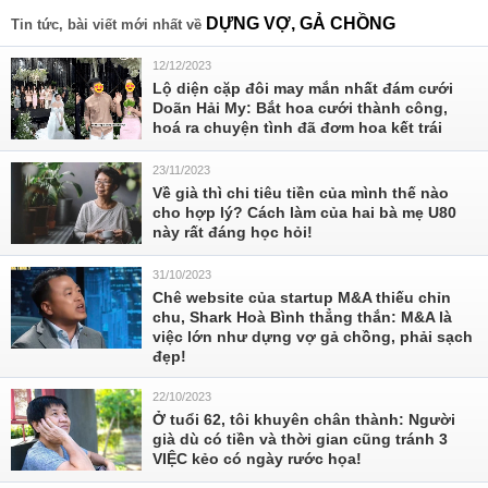
DỰNG VỢ, GẢ CHỒNG
Tin tức, bài viết mới nhất về
12/12/2023
Lộ diện cặp đôi may mắn nhất đám cưới
Doãn Hải My: Bắt hoa cưới thành công,
hoá ra chuyện tình đã đơm hoa kết trái
23/11/2023
Về già thì chi tiêu tiền của mình thế nào
cho hợp lý? Cách làm của hai bà mẹ U80
này rất đáng học hỏi!
31/10/2023
Chê website của startup M&A thiếu chỉn
chu, Shark Hoà Bình thẳng thắn: M&A là
việc lớn như dựng vợ gả chồng, phải sạch
đẹp!
22/10/2023
Ở tuổi 62, tôi khuyên chân thành: Người
già dù có tiền và thời gian cũng tránh 3
VIỆC kẻo có ngày rước họa!