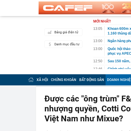
MỚI NHẤT!
13:05
Khoan 600m x
Bảng giá điện tử
1.160 thùng dầ
13:00
Ngân hàng phá
Danh mục đầu tư
13:00
Quốc hội thảo
phục vụ APEC
12:50
Sau 150 năm,
12:46
Chính phủ yêu
thiểu 65%
XÃ HỘI
CHỨNG KHOÁN
BẤT ĐỘNG SẢN
DOANH NGHIỆ
12:45
Chủ cửa hàng h
mỗi sáng
12:35
140 cán bộ, ch
Được các "ông trùm" F
giờ sáng
nhượng quyền, Cotti Coff
12:30
TPHCM hướng đ
đai trên môi 
Việt Nam như Mixue?
12:30
Mẫu đồng hồ g
Odyssey và đạ
12:28
Bỏ phố về quê