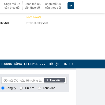
Chọn mã CK
Chọn mã CK
Chọn mã CK
cần theo dõi
cần theo dõi
cần theo dõi
Dữ liệu
F INDEX
Ị TRƯỜNG
SỐNG
LIFESTYLE
Công ty
Tin tức
Lãnh đạo