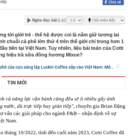
iệp
Chia sẻ
ất đồng bằng sông Cửu Long chính thức được công nhận
chính cấp tỉnh loại I
5:42
Nghe đọc bài
 nơi được tạp chí Mỹ đánh giá đẹp hơn cả Maldives và
ng loạt “ông lớn” Sun Group, Vingroup, BIM Group... chọn
 tới giới trẻ - thế hệ được coi là nắm giữ tương lai
phát triển gần 61.000 căn nhà ở xã hội, doanh nghiệp
ành chuỗi cà phê lớn thứ 4 trên thế giới chỉ trong hơn 1
hất thị trường đang triển khai đến đâu?
 tiên tại Việt Nam. Tuy nhiên, liệu bài toán của Cotti
Nhật Bản thích đi nhà tắm công cộng?
ng hiệu trà sữa đồng hương Mixue?
“nhà” Sun Group làm 2 khu đô thị 36.000 tỷ đồng tại tỉnh
t Nam
à phê của cựu sáng lập Luckin Coffee sắp vào Việt Nam: Mở...
 triển khai Vùng phát thải thấp trong Vành đai 1
50 tuổi bị loãng xương, "thủ phạm" có liên quan đến một
TIN MỚI
hiều người rất chuộng vì nhanh và tiện lợi
êm ở khu đô thị bị trộm mất 2 bánh
nh và năng lực vận hành cũng đều sẽ ít nhiều gây ảnh
g bố giá Jaecoo J5 tại Việt Nam
 nước, dù trực tiếp hay gián tiếp"
, chuyên gia Brian Đặng
g mất vốn tại các ngân hàng vượt 200.000 tỷ: Nhà băng
tư vấn các giải pháp cho ngành F&B – nhận định về sự
t?
iệt Nam.
o tháng 10/2022, tính đến cuối năm 2023, Cotti Coffee đã