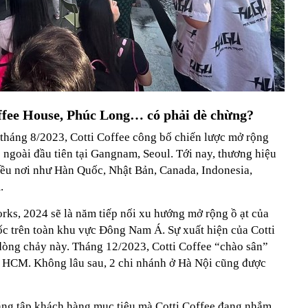
ffee House, Phúc Long… có phải dè chừng?
 tháng 8/2023, Cotti Coffee công bố chiến lược mở rộng
 ngoài đầu tiên tại Gangnam, Seoul. Tới nay, thương hiệu
ều nơi như Hàn Quốc, Nhật Bản, Canada, Indonesia,
.
s, 2024 sẽ là năm tiếp nối xu hướng mở rộng ồ ạt của
c trên toàn khu vực Đông Nam Á. Sự xuất hiện của Cotti
dòng chảy này. Tháng 12/2023, Cotti Coffee “chào sân”
TP. HCM. Không lâu sau, 2 chi nhánh ở Hà Nội cũng được
ằng tập khách hàng mục tiêu mà Cotti Coffee đang nhắm