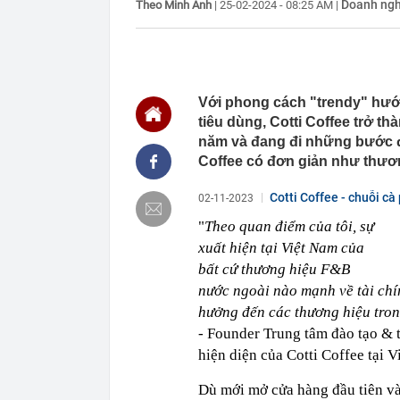
Doanh ngh
Theo Minh Anh
|
25-02-2024 - 08:25 AM
|
12:19
Tỉnh rộng nh
là đơn vị hành 
12:16
Việt Nam có 1
Bali, được hà
làm điểm đến
Với phong cách "trendy" hướng
12:15
Từng công bố 
tiêu dùng, Cotti Coffee trở th
BĐS "khủng" n
năm và đang đi những bước đầu
12:15
Vì sao người 
Coffee có đơn giản như thươ
12:14
Doanh nghiệp 
rộng nhất Việ
Cotti Coffee - chuỗi c
02-11-2023
12:13
Hà Nội đồng bộ
"
Theo quan điểm của tôi, sự
12:12
Người phụ nữ 
xuất hiện tại Việt Nam của
món ăn sáng n
bất cứ thương hiệu F&B
12:03
Ô tô đỗ qua đ
nước ngoài nào mạnh về tài chí
12:01
Chốt ngày côn
hưởng đến các thương hiệu trong
12:00
Nợ có khả năn
- Founder Trung tâm đào tạo & 
nào nhiều nhấ
hiện diện của Cotti Coffee tại V
Dù mới mở cửa hàng đầu tiên và