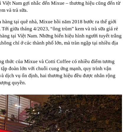
ại Việt Nam gợi nhắc đến Mixue – thương hiệu cũng đến từ
m và trà sữa.
 hàng tại quê nhà, Mixue hồi năm 2018 bước ra thế giới
. Tới giữa tháng 4/2023, “ông trùm” kem và trà sữa giá rẻ
àng tại Việt Nam. Những biển hiệu hình người tuyết trắng
không chỉ ở các thành phố lớn, mà tràn ngập tại nhiều địa
ng thức của Mixue và Cotti Coffee có nhiều điểm tương
 tập đoàn lớn với chuỗi cung ứng mạnh, quy trình vận
và dịch vụ ổn định, hai thương hiệu đều được nhân rộng
hượng quyền.