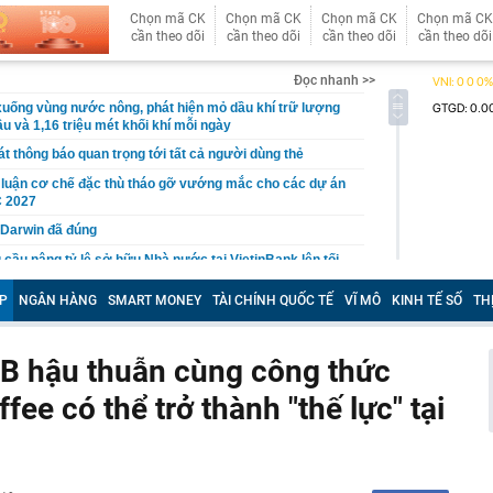
Chọn mã CK
Chọn mã CK
Chọn mã CK
Chọn mã CK
cần theo dõi
cần theo dõi
cần theo dõi
cần theo dõi
Đọc nhanh >>
uống vùng nước nông, phát hiện mỏ dầu khí trữ lượng
u và 1,16 triệu mét khối khí mỗi ngày
t thông báo quan trọng tới tất cả người dùng thẻ
 luận cơ chế đặc thù tháo gỡ vướng mắc cho các dự án
 2027
 Darwin đã đúng
 cầu nâng tỷ lệ sở hữu Nhà nước tại VietinBank lên tối
P
NGÂN HÀNG
SMART MONEY
TÀI CHÍNH QUỐC TẾ
VĨ MÔ
KINH TẾ SỐ
TH
ải sản tiết lộ: Đây là những loại cá họ bán nhiều nhất
iến sĩ đồng loạt kiểm tra tại 5 block chung cư vào đúng 4
&B hậu thuẫn cùng công thức
ee có thể trở thành "thế lực" tại
ến công khai quy hoạch, tiến độ giải quyết hồ sơ đất
trường số
iá hơn 200 triệu đồng được dàn sao bom tấn The
o diễn Christopher Nolan cùng yêu thích
 làm mô hình nhà miền Tây, thu gần nửa tỉ mỗi năm