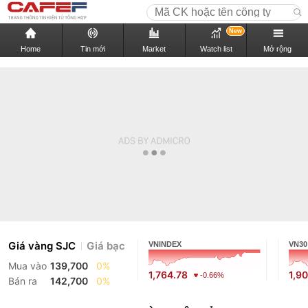
New
Home
Tin mới
Market
Watch list
Mở rộng
Giá vàng SJC
Giá bạc
VNINDEX
VN30
Mua vào
139,700
0%
1,764.78
1,9
-0.66%
Bán ra
142,700
0%