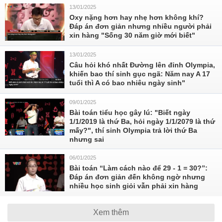
13/01/2025
Oxy nặng hơn hay nhẹ hơn không khí?
Đáp án đơn giản nhưng nhiều người phải
xin hàng "Sống 30 năm giờ mới biết"
13/01/2025
Câu hỏi khó nhất Đường lên đỉnh Olympia,
khiến bao thí sinh gục ngã: Năm nay A 17
tuổi thì A có bao nhiêu ngày sinh"
09/01/2025
Bài toán tiểu học gây lú: "Biết ngày
1/1/2019 là thứ Ba, hỏi ngày 1/1/2079 là thứ
mấy?", thí sinh Olympia trả lời thứ Ba
nhưng sai
06/01/2025
Bài toán “Làm cách nào để 29 - 1 = 30?”:
Đáp án đơn giản đến không ngờ nhưng
nhiều học sinh giỏi vẫn phải xin hàng
Xem thêm