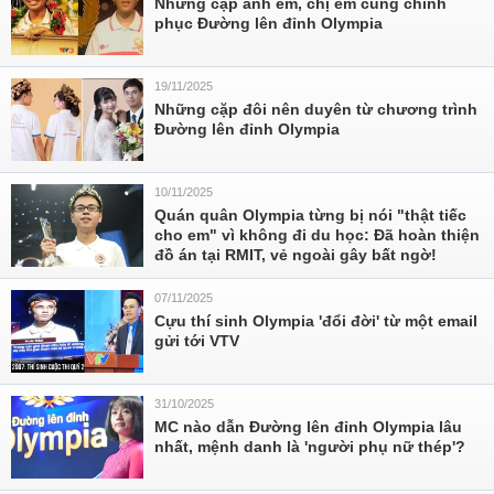
Những cặp anh em, chị em cùng chinh
phục Đường lên đỉnh Olympia
19/11/2025
Những cặp đôi nên duyên từ chương trình
Đường lên đỉnh Olympia
10/11/2025
Quán quân Olympia từng bị nói "thật tiếc
cho em" vì không đi du học: Đã hoàn thiện
đồ án tại RMIT, vẻ ngoài gây bất ngờ!
07/11/2025
Cựu thí sinh Olympia 'đổi đời' từ một email
gửi tới VTV
31/10/2025
MC nào dẫn Đường lên đỉnh Olympia lâu
nhất, mệnh danh là 'người phụ nữ thép'?