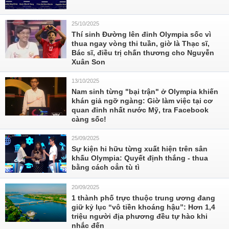
25/10/2025
Thí sinh Đường lên đỉnh Olympia sốc vì
thua ngay vòng thi tuần, giờ là Thạc sĩ,
Bác sĩ, điều trị chấn thương cho Nguyễn
Xuân Son
13/10/2025
Nam sinh từng "bại trận" ở Olympia khiến
khán giả ngỡ ngàng: Giờ làm việc tại cơ
quan đỉnh nhất nước Mỹ, tra Facebook
càng sốc!
25/09/2025
Sự kiện hi hữu từng xuất hiện trên sân
khấu Olympia: Quyết định thắng - thua
bằng cách oẳn tù tì
20/09/2025
1 thành phố trực thuộc trung ương đang
giữ kỷ lục “vô tiền khoáng hậu”: Hơn 1,4
triệu người địa phương đều tự hào khi
nhắc đến