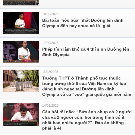
18/02/2025
Bài toán 'hóc búa' nhất Đường lên đỉnh
Olympia đến nay chưa có lời giải
17/02/2025
Phép tính làm khó cả 4 thí sinh Đường lên
đỉnh Olympia
11/02/2025
Trường THPT ở Thành phố trực thuộc
trung ương thứ 6 của Việt Nam có kỷ lục
đáng kinh ngạc tại Đường lên đỉnh
Olympia và cả "vựa" giải quốc gia mỗi năm
14/01/2025
Câu hỏi rối não: “Bức ảnh chụp có 2 người
cha và 2 người con, hỏi trong hình có ít
nhất bao nhiêu người?”: Đáp án không
phải là 4!