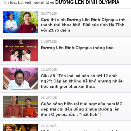
ĐƯỜNG LÊN ĐỈNH OLYMPIA
Tin tức, bài viết mới nhất về
01/07/2026
Cựu thí sinh Đường Lên Đỉnh Olympia trở
thành thủ khoa khối B00 của tỉnh Hà Tĩnh
với 29,75 điểm
14/06/2026
Đường Lên Đỉnh Olympia thông báo
19/12/2025
Câu đố "Tên loài cá nào có tới 12 chữ
ng?": Đáp án không hề khó nhưng nhiều
học sinh giỏi phải xin thua
01/12/2025
Cuộc sống hiện tại ít ai ngờ của nam MC
đẹp trai chỉ dẫn đúng 1 mùa Đường lên
đỉnh Olympia rồi… "mất tích"!
21/11/2025