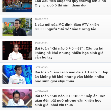
Lần đầu tiên cuộc thi quý Đường lên đỉnh
Olympia có 5 thí sinh tham dự
18/07/2025
1 câu nói của MC đình đám VTV khiến
80.000 người "đổ xô" vào tương tác
19/06/2025
Bài toán “Khi nào 5 + 5 = 6?”: Câu trả lời
không hề khó nhưng nhiều học sinh giỏi
vẫn bó tay
22/05/2025
Bài toán “Làm cách nào để 7 + 1 = 6?”: Đáp
án không hề khó nhưng vẫn khiến nhiều
học sinh giỏi chịu thua
03/05/2025
Bài toán "Khi nào 9 + 9 = 9?": Đáp án đơn
giản đến bất ngờ nhưng vẫn khiến học
sinh giỏi phải xin thua