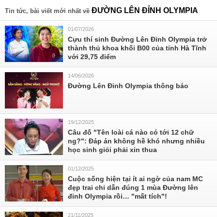
ĐƯỜNG LÊN ĐỈNH OLYMPIA
Tin tức, bài viết mới nhất về
01/07/2026
Cựu thí sinh Đường Lên Đỉnh Olympia trở
thành thủ khoa khối B00 của tỉnh Hà Tĩnh
với 29,75 điểm
14/06/2026
Đường Lên Đỉnh Olympia thông báo
19/12/2025
Câu đố "Tên loài cá nào có tới 12 chữ
ng?": Đáp án không hề khó nhưng nhiều
học sinh giỏi phải xin thua
01/12/2025
Cuộc sống hiện tại ít ai ngờ của nam MC
đẹp trai chỉ dẫn đúng 1 mùa Đường lên
đỉnh Olympia rồi… "mất tích"!
21/11/2025