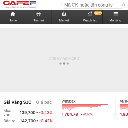
New
Home
Tin mới
Market
Watch list
Mở rộng
Giá vàng SJC
Giá bạc
VNINDEX
VN30
Mua
139,700
-0.43%
1,764.78
1,9
vào
-0.66%
Bán ra
142,700
-0.42%