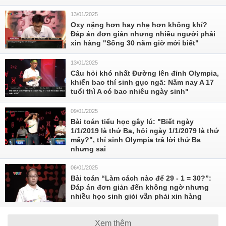
13/01/2025
Oxy nặng hơn hay nhẹ hơn không khí?
Đáp án đơn giản nhưng nhiều người phải
xin hàng "Sống 30 năm giờ mới biết"
13/01/2025
Câu hỏi khó nhất Đường lên đỉnh Olympia,
khiến bao thí sinh gục ngã: Năm nay A 17
tuổi thì A có bao nhiêu ngày sinh"
09/01/2025
Bài toán tiểu học gây lú: "Biết ngày
1/1/2019 là thứ Ba, hỏi ngày 1/1/2079 là thứ
mấy?", thí sinh Olympia trả lời thứ Ba
nhưng sai
06/01/2025
Bài toán “Làm cách nào để 29 - 1 = 30?”:
Đáp án đơn giản đến không ngờ nhưng
nhiều học sinh giỏi vẫn phải xin hàng
Xem thêm