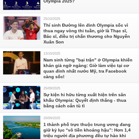
Olympia 2025?
25/10/2025
Thí sinh Đường lên đỉnh Olympia sốc vì
thua ngay vòng thi tuần, giờ là Thạc sĩ,
Bác sĩ, điều trị chấn thương cho Nguyễn
Xuân Son
13/10/2025
Nam sinh từng "bại trận" ở Olympia khiến
khán giả ngỡ ngàng: Giờ làm việc tại cơ
quan đỉnh nhất nước Mỹ, tra Facebook
càng sốc!
25/09/2025
Sự kiện hi hữu từng xuất hiện trên sân
khấu Olympia: Quyết định thắng - thua
bằng cách oẳn tù tì
20/09/2025
1 thành phố trực thuộc trung ương đang
giữ kỷ lục “vô tiền khoáng hậu”: Hơn 1,4
triệu người địa phương đều tự hào khi