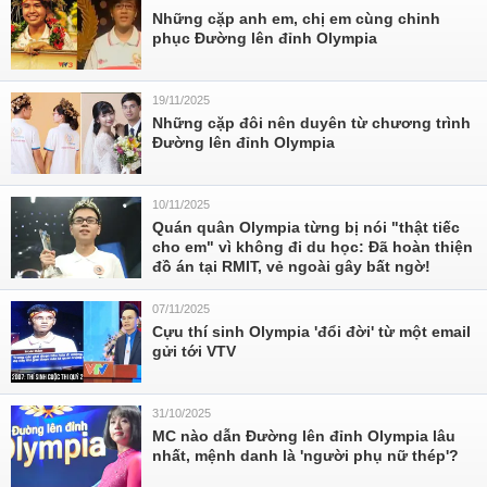
Những cặp anh em, chị em cùng chinh
phục Đường lên đỉnh Olympia
19/11/2025
Những cặp đôi nên duyên từ chương trình
Đường lên đỉnh Olympia
10/11/2025
Quán quân Olympia từng bị nói "thật tiếc
cho em" vì không đi du học: Đã hoàn thiện
đồ án tại RMIT, vẻ ngoài gây bất ngờ!
07/11/2025
Cựu thí sinh Olympia 'đổi đời' từ một email
gửi tới VTV
31/10/2025
MC nào dẫn Đường lên đỉnh Olympia lâu
nhất, mệnh danh là 'người phụ nữ thép'?