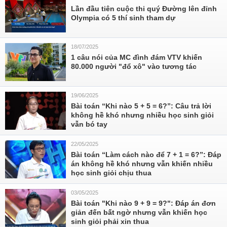
Lần đầu tiên cuộc thi quý Đường lên đỉnh
Olympia có 5 thí sinh tham dự
18/07/2025
1 câu nói của MC đình đám VTV khiến
80.000 người "đổ xô" vào tương tác
19/06/2025
Bài toán “Khi nào 5 + 5 = 6?”: Câu trả lời
không hề khó nhưng nhiều học sinh giỏi
vẫn bó tay
22/05/2025
Bài toán “Làm cách nào để 7 + 1 = 6?”: Đáp
án không hề khó nhưng vẫn khiến nhiều
học sinh giỏi chịu thua
03/05/2025
Bài toán "Khi nào 9 + 9 = 9?": Đáp án đơn
giản đến bất ngờ nhưng vẫn khiến học
sinh giỏi phải xin thua