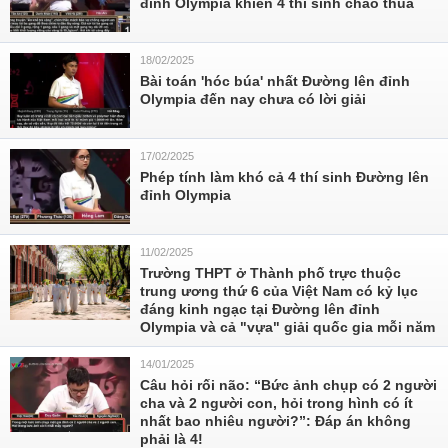
đỉnh Olympia khiến 4 thí sinh chào thua
18/02/2025
Bài toán 'hóc búa' nhất Đường lên đỉnh
Olympia đến nay chưa có lời giải
17/02/2025
Phép tính làm khó cả 4 thí sinh Đường lên
đỉnh Olympia
11/02/2025
Trường THPT ở Thành phố trực thuộc
trung ương thứ 6 của Việt Nam có kỷ lục
đáng kinh ngạc tại Đường lên đỉnh
Olympia và cả "vựa" giải quốc gia mỗi năm
14/01/2025
Câu hỏi rối não: “Bức ảnh chụp có 2 người
cha và 2 người con, hỏi trong hình có ít
nhất bao nhiêu người?”: Đáp án không
phải là 4!