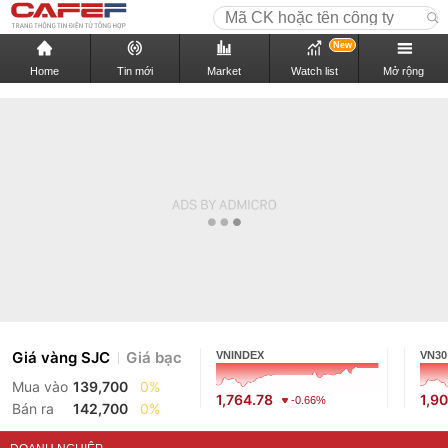
New
Home
Tin mới
Market
Watch list
Mở rộng
Giá vàng SJC
Giá bạc
VNINDEX
VN30
Mua vào
139,700
0%
1,764.78
1,9
-0.66%
Bán ra
142,700
0%