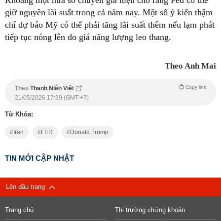
Khoảng một nửa số chuyên gia hiện cho rằng Fed có thể
giữ nguyên lãi suất trong cả năm nay. Một số ý kiến thậm
chí dự báo Mỹ có thể phải tăng lãi suất thêm nếu lạm phát
tiếp tục nóng lên do giá năng lượng leo thang.
Theo Anh Mai
Copy link
Theo
Thanh Niên Việt
21/05/2026 17:39 (GMT +7)
Từ Khóa:
Iran
FED
Donald Trump
TIN MỚI CẬP NHẬT
Lên đầu trang
Trang chủ
Thị trường chứng khoán