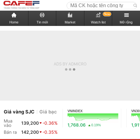
New
Home
Tin mới
Market
Watch list
Mở rộng
Giá vàng SJC
Giá bạc
VNINDEX
VN30
Mua
139,200
-0.36%
1,768.06
1,91
vào
0.19%
Bán ra
142,200
-0.35%