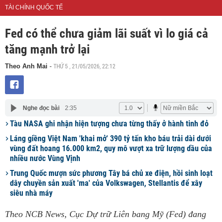
TÀI CHÍNH QUỐC TẾ
Fed có thể chưa giảm lãi suất vì lo giá cả
tăng mạnh trở lại
THỨ 5 , 21/05/2026, 22:12
Theo Anh Mai
-
Nghe đọc bài
2:35
Tàu NASA ghi nhận hiện tượng chưa từng thấy ở hành tinh đỏ
Láng giềng Việt Nam 'khai mở' 390 tỷ tấn kho báu trải dài dưới
vùng đất hoang 16.000 km2, quy mô vượt xa trữ lượng dầu của
nhiều nước Vùng Vịnh
Trung Quốc mượn sức phương Tây bá chủ xe điện, hồi sinh loạt
dây chuyền sản xuất 'ma' của Volkswagen, Stellantis để xây
siêu nhà máy
Theo NCB News, Cục Dự trữ Liên bang Mỹ (Fed) đang