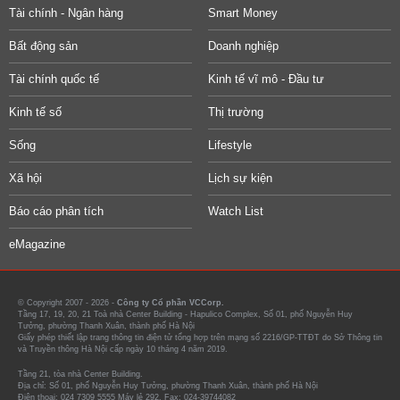
Tài chính - Ngân hàng
Smart Money
Bất động sản
Doanh nghiệp
Tài chính quốc tế
Kinh tế vĩ mô - Đầu tư
Kinh tế số
Thị trường
Sống
Lifestyle
Xã hội
Lịch sự kiện
Báo cáo phân tích
Watch List
eMagazine
© Copyright 2007 - 2026 -
Công ty Cổ phần VCCorp.
Tầng 17, 19, 20, 21 Toà nhà Center Building - Hapulico Complex, Số 01, phố Nguyễn Huy
Tưởng, phường Thanh Xuân, thành phố Hà Nội
Giấy phép thiết lập trang thông tin điện tử tổng hợp trên mạng số 2216/GP-TTĐT do Sở Thông tin
và Truyền thông Hà Nội cấp ngày 10 tháng 4 năm 2019.
Tầng 21, tòa nhà Center Building.
Địa chỉ: Số 01, phố Nguyễn Huy Tưởng, phường Thanh Xuân, thành phố Hà Nội
Điện thoại: 024 7309 5555 Máy lẻ 292. Fax: 024-39744082