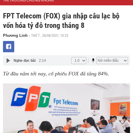
THỊ TRƯỜNG CHỨNG KHOÁN
FPT Telecom (FOX) gia nhập câu lạc bộ
vốn hóa tỷ đô trong tháng 8
THỨ 7 , 28/08/2021, 10:33
Phương Linh
-
Nghe đọc bài
2:14
Từ đầu năm tới nay, cổ phiếu FOX đã tăng 84%.