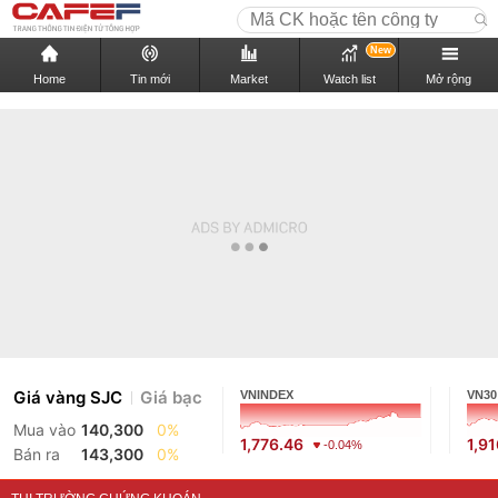
New
Home
Tin mới
Market
Watch list
Mở rộng
Giá vàng SJC
Giá bạc
VNINDEX
VN30
Mua vào
140,300
0%
1,776.46
1,9
-0.04%
Bán ra
143,300
0%