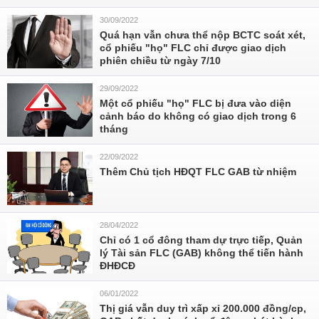
30/09/2022
Quá hạn vẫn chưa thể nộp BCTC soát xét,
cổ phiếu "họ" FLC chỉ được giao dịch
phiên chiều từ ngày 7/10
29/09/2022
Một cổ phiếu "họ" FLC bị đưa vào diện
cảnh báo do không có giao dịch trong 6
tháng
22/09/2022
Thêm Chủ tịch HĐQT FLC GAB từ nhiệm
28/04/2022
Chỉ có 1 cổ đông tham dự trực tiếp, Quản
lý Tài sản FLC (GAB) không thể tiến hành
ĐHĐCĐ
06/01/2022
Thị giá vẫn duy trì xấp xỉ 200.000 đồng/cp,