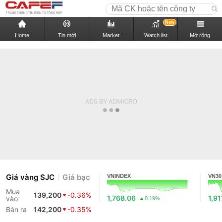
New
Home
Tin mới
Market
Watch list
Mở rộng
Giá vàng SJC
Giá bạc
VNINDEX
VN30
Mua
139,200
-0.36%
1,768.06
1,91
vào
0.19%
Bán ra
142,200
-0.35%