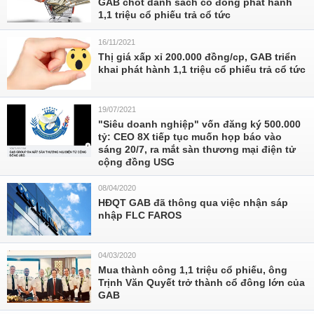
GAB chốt danh sách cổ đông phát hành
1,1 triệu cổ phiếu trả cổ tức
16/11/2021
Thị giá xấp xỉ 200.000 đồng/cp, GAB triển
khai phát hành 1,1 triệu cổ phiếu trả cổ tức
19/07/2021
"Siêu doanh nghiệp" vốn đăng ký 500.000
tỷ: CEO 8X tiếp tục muốn họp báo vào
sáng 20/7, ra mắt sàn thương mại điện tử
cộng đồng USG
08/04/2020
HĐQT GAB đã thông qua việc nhận sáp
nhập FLC FAROS
04/03/2020
Mua thành công 1,1 triệu cổ phiếu, ông
Trịnh Văn Quyết trở thành cổ đông lớn của
GAB