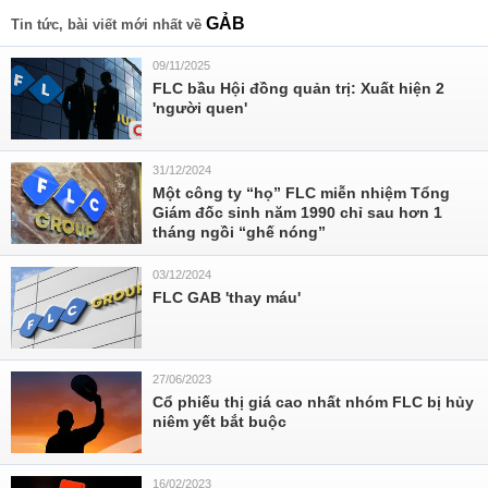
GẢB
Tin tức, bài viết mới nhất về
09/11/2025
FLC bầu Hội đồng quản trị: Xuất hiện 2
'người quen'
31/12/2024
Một công ty “họ” FLC miễn nhiệm Tổng
Giám đốc sinh năm 1990 chỉ sau hơn 1
tháng ngồi “ghế nóng”
03/12/2024
FLC GAB 'thay máu'
27/06/2023
Cổ phiếu thị giá cao nhất nhóm FLC bị hủy
niêm yết bắt buộc
16/02/2023