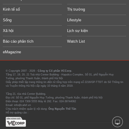
Kinh tế số
Thị trường
Sống
Lifestyle
Xã hội
Lịch sự kiện
Báo cáo phân tích
Watch List
eMagazine
© Copyright 2007 - 2026 -
Công ty Cổ phần VCCorp.
Tầng 17, 19, 20, 21 Toà nhà Center Building - Hapulico Complex, Số 01, phố Nguyễn Huy
Tưởng, phường Thanh Xuân, thành phố Hà Nội
Giấy phép thiết lập trang thông tin điện tử tổng hợp trên mạng số 2216/GP-TTĐT do Sở Thông tin
và Truyền thông Hà Nội cấp ngày 10 tháng 4 năm 2019.
Tầng 21, tòa nhà Center Building.
Địa chỉ: Số 01, phố Nguyễn Huy Tưởng, phường Thanh Xuân, thành phố Hà Nội
Điện thoại: 024 7309 5555 Máy lẻ 292. Fax: 024-39744082
Email: info@cafef.vn
Chịu trách nhiệm quản lý nội dung:
Ông Nguyễn Thế Tân
Hỗ trợ quảng cáo :