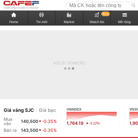
New
Home
Tin mới
Market
Watch list
Mở rộng
Giá vàng SJC
Giá bạc
VNINDEX
VN30
Mua
140,500
-0.35%
1,764.19
1,9
vào
-0.22%
Bán ra
143,500
-0.35%