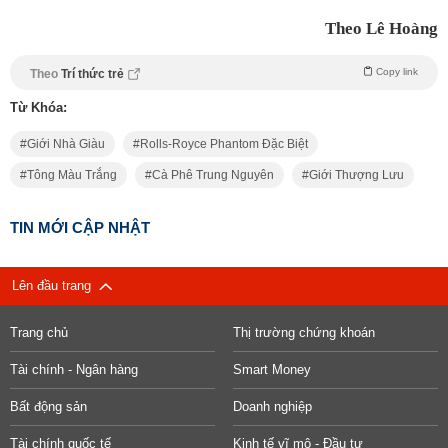
Theo Lê Hoàng
Copy link
Theo
Trí thức trẻ
Từ Khóa:
Giới Nhà Giàu
Rolls-Royce Phantom Đặc Biệt
Tông Màu Trắng
Cà Phê Trung Nguyên
Giới Thượng Lưu
TIN MỚI CẬP NHẬT
Lên đầu trang
Trang chủ
Thị trường chứng khoán
Tài chính - Ngân hàng
Smart Money
Bất động sản
Doanh nghiệp
Tài chính quốc tế
Kinh tế vĩ mô - Đầu tư