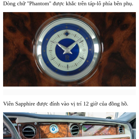
Dòng chữ "Phantom" được khắc trên táp-lô phía bên phụ.
Viên Sapphire được đính vào vị trí 12 giờ của đồng hồ.