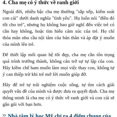
4. Cha mẹ có ý thức về ranh giới
Ngoài đời, nhiều bậc cha mẹ thường "sắp xếp, kiểm soát
con cái" dưới danh nghĩa "tình yêu". Họ luôn nói "điều đó
tốt cho trẻ", nhưng họ không bao giờ nghĩ đến việc trẻ có
cần hay không, hoặc tìm hiểu cảm xúc của trẻ. Họ chỉ
thỏa mãn nhu cầu nội tâm của bản thân và áp đặt ý muốn
của mình lên trẻ.
Để thiết lập mối quan hệ tốt đẹp, cha mẹ cần tôn trọng
quá trình trưởng thành, không cản trở sự tự lập của con.
Hãy kiềm chế ham muốn làm mọi việc thay con, không tự
ý can thiệp trừ khi trẻ mở lời muốn giúp đỡ.
Hãy để trẻ tự trải nghiệm cuộc sống, tự tìm cách giải
quyết vấn đề của mình và được đưa ra quyết định. Cha mẹ
thông minh là cha mẹ có ý thức về ranh giới và con cái sẽ
gần gũi với bạn hơn.
Nhà tâm lý học Mỹ chỉ ra 4 điểm chung của