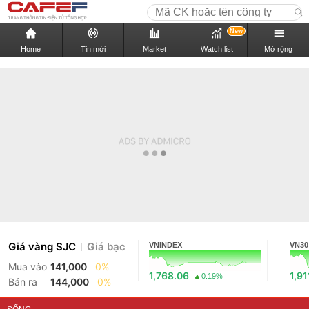
New
Home
Tin mới
Market
Watch list
Mở rộng
Giá vàng SJC
Giá bạc
VNINDEX
VN30
Mua vào
141,000
0%
1,768.06
1,91
0.19%
Bán ra
144,000
0%