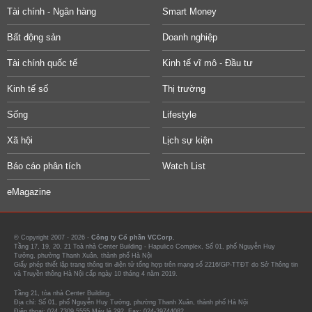
Tài chính - Ngân hàng
Smart Money
Bất động sản
Doanh nghiệp
Tài chính quốc tế
Kinh tế vĩ mô - Đầu tư
Kinh tế số
Thị trường
Sống
Lifestyle
Xã hội
Lịch sự kiện
Báo cáo phân tích
Watch List
eMagazine
© Copyright 2007 - 2026 -
Công ty Cổ phần VCCorp.
Tầng 17, 19, 20, 21 Toà nhà Center Building - Hapulico Complex, Số 01, phố Nguyễn Huy
Tưởng, phường Thanh Xuân, thành phố Hà Nội
Giấy phép thiết lập trang thông tin điện tử tổng hợp trên mạng số 2216/GP-TTĐT do Sở Thông tin
và Truyền thông Hà Nội cấp ngày 10 tháng 4 năm 2019.
Tầng 21, tòa nhà Center Building.
Địa chỉ: Số 01, phố Nguyễn Huy Tưởng, phường Thanh Xuân, thành phố Hà Nội
Điện thoại: 024 7309 5555 Máy lẻ 292. Fax: 024-39744082