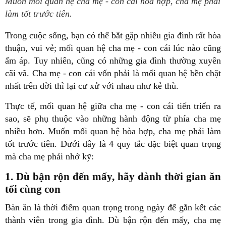
Muốn mối quan hệ cha mẹ - con cái hòa hợp, cha mẹ phải
làm tốt trước tiên.
Trong cuộc sống, bạn có thể bắt gặp nhiều gia đình rất hòa
thuận, vui vẻ; mối quan hệ cha mẹ - con cái lúc nào cũng
ấm áp. Tuy nhiên, cũng có những gia đình thường xuyên
cãi vã. Cha mẹ - con cái vốn phải là mối quan hệ bền chặt
nhất trên đời thì lại cư xử với nhau như kẻ thù.
Thực tế, mối quan hệ giữa cha mẹ - con cái tiến triển ra
sao, sẽ phụ thuộc vào những hành động từ phía cha mẹ
nhiều hơn. Muốn mối quan hệ hòa hợp, cha mẹ phải làm
tốt trước tiên. Dưới đây là 4 quy tắc đặc biệt quan trọng
mà cha mẹ phải nhớ kỹ:
1. Dù bận rộn đến mấy, hãy dành thời gian ăn
tối cùng con
Bàn ăn là thời điểm quan trọng trong ngày để gắn kết các
thành viên trong gia đình. Dù bận rộn đến mấy, cha mẹ