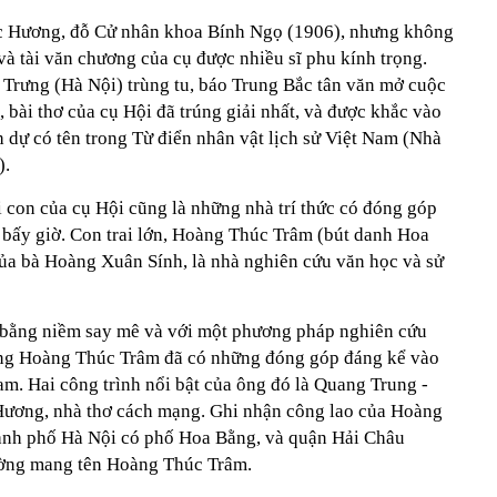
c Hương, đỗ Cử nhân khoa Bính Ngọ (1906), nhưng không
 và tài văn chương của cụ được nhiều sĩ phu kính trọng.
Trưng (Hà Nội) trùng tu, báo Trung Bắc tân văn mở cuộc
, bài thơ của cụ Hội đã trúng giải nhất, và được khắc vào
h dự có tên trong Từ điển nhân vật lịch sử Việt Nam (Nhà
).
i con của cụ Hội cũng là những nhà trí thức có đóng góp
i bấy giờ. Con trai lớn, Hoàng Thúc Trâm (bút danh Hoa
ủa bà Hoàng Xuân Sính, là nhà nghiên cứu văn học và sử
, bằng niềm say mê và với một phương pháp nghiên cứu
ằng Hoàng Thúc Trâm đã có những đóng góp đáng kể vào
m. Hai công trình nổi bật của ông đó là Quang Trung -
ương, nhà thơ cách mạng. Ghi nhận công lao của Hoàng
ành phố Hà Nội có phố Hoa Bằng, và quận Hải Châu
ường mang tên Hoàng Thúc Trâm.