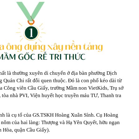
hất là thường xuyên di chuyển ở địa bàn phường Dịch
 Quán Chi rất đỗi quen thuộc. Đó là con phố kéo dài từ
ua Công viên Cầu Giấy, trường Mầm non VietKids, Trụ sở
, tòa nhà PVI, Viện huyết học truyền máu TƯ, Thanh tra
chính là cụ tổ của GS.TSKH Hoàng Xuân Sính. Cụ Hoàng
n nôm của hai làng: Thượng và Hạ Yên Quyết, hữu ngạn
n Hòa, quận Cầu Giấy).