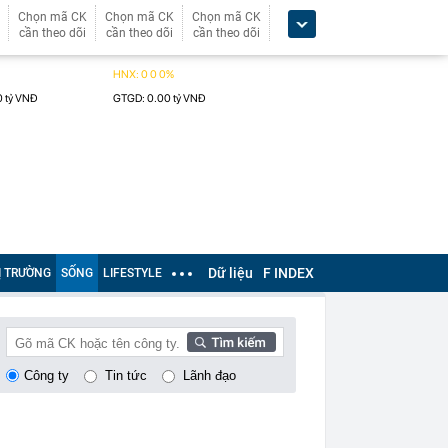
Chọn mã CK
Chọn mã CK
Chọn mã CK
cần theo dõi
cần theo dõi
cần theo dõi
Dữ liệu
F INDEX
Ị TRƯỜNG
SỐNG
LIFESTYLE
Công ty
Tin tức
Lãnh đạo