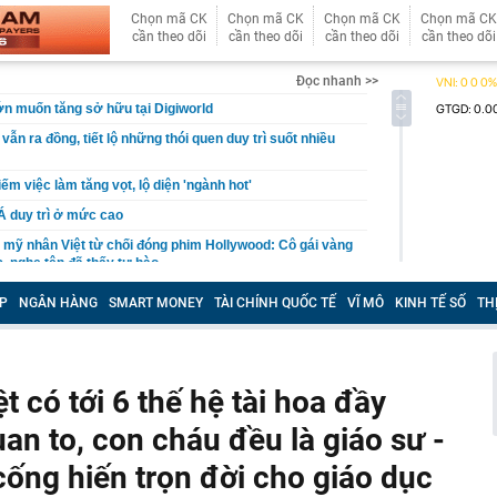
Chọn mã CK
Chọn mã CK
Chọn mã CK
Chọn mã CK
cần theo dõi
cần theo dõi
cần theo dõi
cần theo dõi
Đọc nhanh >>
ớn muốn tăng sở hữu tại Digiworld
 vẫn ra đồng, tiết lộ những thói quen duy trì suốt nhiều
ếm việc làm tăng vọt, lộ diện 'ngành hot'
Á duy trì ở mức cao
mỹ nhân Việt từ chối đóng phim Hollywood: Cô gái vàng
c, nghe tên đã thấy tự hào
g hoạt động của ngân hàng cần phòng ngừa tình trạng
P
NGÂN HÀNG
SMART MONEY
TÀI CHÍNH QUỐC TẾ
VĨ MÔ
KINH TẾ SỐ
TH
 thúc bằng số 9 lại khiến bạn mua nhiều hơn?
 Hà Lan sống dưới mực nước biển mà vẫn an toàn?
ệt có tới 6 thế hệ tài hoa đầy
àng nhiều gia đình không còn xây tường rào kín mít? 2
thoáng vừa riêng tư đang dần trở thành xu hướng mới
an to, con cháu đều là giáo sư -
Hải: Có 7 giao dịch nhận đặt cọc vàng miếng là do bị
ì, phải chuyển đến SJC để đóng lại
, cống hiến trọn đời cho giáo dục
 yêu cầu chuyển khoản nộp phí quyền sử dụng đất,