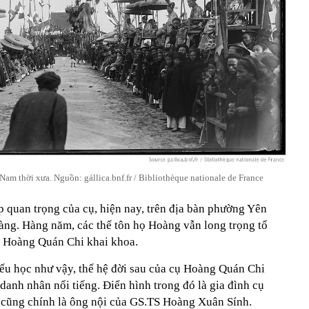
am thời xưa. Nguồn: gállica.bnf.fr / Bibliothèque nationale de France
 quan trọng của cụ, hiện nay, trên địa bàn phường Yên
ng. Hàng năm, các thế tôn họ Hoàng vẫn long trọng tổ
ổ Hoàng Quán Chi khai khoa.
iếu học như vậy, thế hệ đời sau của cụ Hoàng Quán Chi
 danh nhân nổi tiếng. Điển hình trong đó là gia đình cụ
 cũng chính là ông nội của GS.TS Hoàng Xuân Sính.