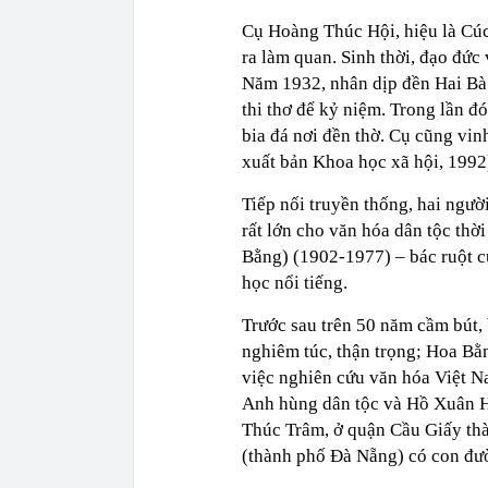
Cụ Hoàng Thúc Hội, hiệu là Cú
ra làm quan. Sinh thời, đạo đức
Năm 1932, nhân dịp đền Hai Bà 
thi thơ để kỷ niệm. Trong lần đó
bia đá nơi đền thờ. Cụ cũng vin
xuất bản Khoa học xã hội, 1992
Tiếp nối truyền thống, hai ngườ
rất lớn cho văn hóa dân tộc thờ
Bằng) (1902-1977) – bác ruột c
học nổi tiếng.
Trước sau trên 50 năm cầm bút
nghiêm túc, thận trọng; Hoa B
việc nghiên cứu văn hóa Việt Na
Anh hùng dân tộc và Hồ Xuân H
Thúc Trâm, ở quận Cầu Giấy th
(thành phố Đà Nẵng) có con đ