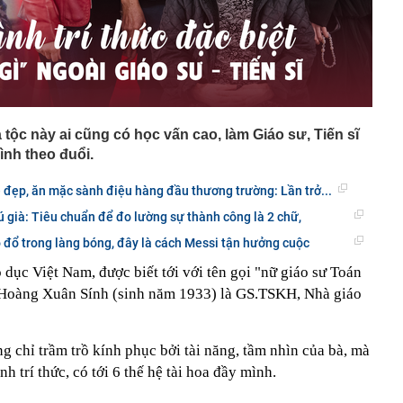
tộc này ai cũng có học vấn cao, làm Giáo sư, Tiến sĩ
ình theo đuổi.
 đẹp, ăn mặc sành điệu hàng đầu thương trường: Lần trở...
ú già: Tiêu chuẩn để đo lường sự thành công là 2 chữ,
ô đổ trong làng bóng, đây là cách Messi tận hưởng cuộc
 dục Việt Nam, được biết tới với tên gọi "nữ giáo sư Toán
à Hoàng Xuân Sính (sinh năm 1933) là GS.TSKH, Nhà giáo
g chỉ trầm trồ kính phục bởi tài năng, tầm nhìn của bà, mà
 trí thức, có tới 6 thế hệ tài hoa đầy mình.