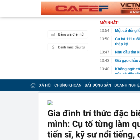
MỚI NHẤT!
13:54
Một cổ đông l
Bảng giá điện tử
13:50
Cụ bà 111 tuổi
thập kỷ
Danh mục đầu tư
13:47
Nhu cầu tìm ki
13:43
Giá gạo châu 
13:40
Không ngờ có 
của cả dân tộ
13:36
ĐBQH: Mở rộn
XÃ HỘI
CHỨNG KHOÁN
BẤT ĐỘNG SẢN
DOANH NGHIỆ
'bia kèm lạc'
13:28
Vì sao giá kết
13:27
Vì sao người
Gia đình trí thức đặc bi
13:19
Vì sao ngày c
cách làm vừa 
mình: Cụ tổ từng làm qu
13:13
Bảo Tín Mạnh 
rách vỏ bao b
tiến sĩ, kỹ sư nổi tiếng
13:12
Nhận cuộc gọi