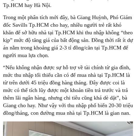
Tp.HCM hay Hà Nội.
Trong một phân tích mới đây, bà Giang Huỳnh, Phó Giám
đốc Savills Tp.HCM cho hay, nhiều người trẻ rất khó
khăn để sở hữu nhà tại Tp.HCM khi thu nhập không “theo
kịp” mức độ tăng giá của bất động sản. Đồng thời rất ít dự
án nằm trong khoảng giá 2-3 tỉ đồng/căn tại Tp.HCM để
người mua lựa chọn.
“Nếu không nhận được sự hỗ trợ về tài chính từ gia đình,
mức thu nhập tối thiểu cần có để mua nhà tại Tp.HCM là
từ trên dưới 45 triệu đồng hàng tháng. Đây được coi là
mức có thể tích lũy được một khoản tiền trả trước và trả
thêm lãi ngân hàng, nhưng chi tiêu cũng khá dè dặt”, bà
Giang cho hay. Như vậy với thu nhập phổ biến 20-30 triệu
đồng/tháng, con đường mua nhà tại Tp.HCM là gian nan.