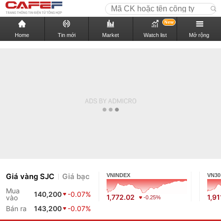
New
Home
Tin mới
Market
Watch list
Mở rộng
Giá vàng SJC
Giá bạc
VNINDEX
VN30
Mua
140,200
-0.07%
1,772.02
1,91
vào
-0.25%
Bán ra
143,200
-0.07%