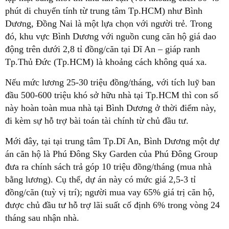
phút di chuyển tính từ trung tâm Tp.HCM) như Bình
Dương, Đồng Nai là một lựa chọn với người trẻ. Trong
đó, khu vực Bình Dương với nguồn cung căn hộ giá dao
động trên dưới 2,8 tỉ đồng/căn tại Dĩ An – giáp ranh
Tp.Thủ Đức (Tp.HCM) là khoảng cách không quá xa.
Nếu mức lương 25-30 triệu đồng/tháng, với tích luỹ ban
đầu 500-600 triệu khó sở hữu nhà tại Tp.HCM thì con số
này hoàn toàn mua nhà tại Bình Dương ở thời điểm này,
đi kèm sự hỗ trợ bài toán tài chính từ chủ đầu tư.
Mới đây, tại tại trung tâm Tp.Dĩ An, Bình Dương một dự
án căn hộ là Phú Đông Sky Garden của Phú Đông Group
đưa ra chính sách trả góp 10 triệu đồng/tháng (mua nhà
bằng lương). Cụ thể, dự án này có mức giá 2,5-3 tỉ
đồng/căn (tuỳ vị trí); người mua vay 65% giá trị căn hộ,
được chủ đầu tư hỗ trợ lãi suất cố định 6% trong vòng 24
tháng sau nhận nhà.