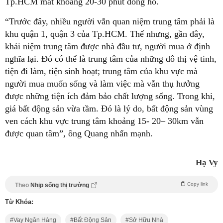
Tp.HCM mất khoảng 20-30 phút đồng hồ.
“Trước đây, nhiều người vẫn quan niệm trung tâm phải là
khu quận 1, quận 3 của Tp.HCM. Thế nhưng, gần đây,
khái niệm trung tâm được nhà đầu tư, người mua ở định
nghĩa lại. Đó có thể là trung tâm của những đô thị vệ tinh,
tiện đi làm, tiện sinh hoạt; trung tâm của khu vực mà
người mua muốn sống và làm việc mà vẫn thụ hưởng
được những tiện ích đảm bảo chất lượng sống. Trong khi,
giá bất động sản vừa tầm. Đó là lý do, bất động sản vùng
ven cách khu vực trung tâm khoảng 15- 20– 30km vẫn
được quan tâm”, ông Quang nhấn mạnh.
Hạ Vy
Copy link
Theo
Nhịp sống thị trường
Từ Khóa:
Vay Ngân Hàng
Bất Động Sản
Sở Hữu Nhà