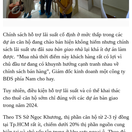
Chính sách hỗ trợ lãi suất cố định ở mức thấp trong các
dự án căn hộ đang chào bán hiện không hiếm nhưng chính
sách lãi suất ưu đãi
sau bàn giao nhà
lại khá ít dự án làm
được. “Mua nhà thời điểm này khách hàng rất có lợi vì
chủ đầu tư đang có khuynh hướng cạnh tranh nhau về
chính sách bán hàng”, Giám đốc kinh doanh một công ty
BĐS phía Nam cho hay.
Tuy nhiên, điều kiện hỗ trợ lãi suất và có thể khai thác
cho thuê căn hộ sớm chỉ đúng với các dự án bàn giao
trong năm 2024.
Theo TS Sử Ngọc Khương, thị phần căn hộ từ 2-3 tỷ đồng
tại Tp.HCM rất ít, chiếm dưới 20% thị phần nguồn cung
hiện tại và chủ yếu tập trung ở khu vực ngoại ô. Theo đó,