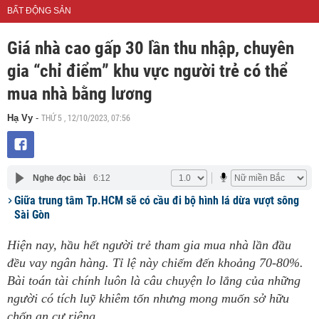
BẤT ĐỘNG SẢN
Giá nhà cao gấp 30 lần thu nhập, chuyên
gia “chỉ điểm” khu vực người trẻ có thể
mua nhà bằng lương
THỨ 5 , 12/10/2023, 07:56
Hạ Vy
-
Nghe đọc bài
6:12
Giữa trung tâm Tp.HCM sẽ có cầu đi bộ hình lá dừa vượt sông
Sài Gòn
Hiện nay, hầu hết người trẻ tham gia mua nhà lần đầu
đều vay ngân hàng. Tỉ lệ này chiếm đến khoảng 70-80%.
Bài toán tài chính luôn là câu chuyện lo lắng của những
người có tích luỹ khiêm tốn nhưng mong muốn sở hữu
chốn an cư riêng.