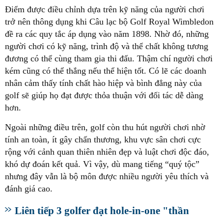
Điểm được điều chỉnh dựa trên kỹ năng của người chơi
trở nên thông dụng khi Câu lạc bộ Golf Royal Wimbledon
đề ra các quy tắc áp dụng vào năm 1898. Nhờ đó, những
người chơi có kỹ năng, trình độ và thể chất không tương
đương có thể cùng tham gia thi đấu. Thậm chí người chơi
kém cũng có thể thắng nếu thể hiện tốt. Có lẽ các doanh
nhân cảm thấy tính chất hào hiệp và bình đẳng này của
golf sẽ giúp họ đạt được thỏa thuận với đối tác dễ dàng
hơn.
Ngoài những điều trên, golf còn thu hút người chơi nhờ
tính an toàn, ít gây chấn thương, khu vực sân chơi cực
rộng với cảnh quan thiên nhiên đẹp và luật chơi độc đáo,
khó dự đoán kết quả. Vì vậy, dù mang tiếng “quý tộc”
nhưng đây vẫn là bộ môn được nhiều người yêu thích và
đánh giá cao.
Liên tiếp 3 golfer đạt hole-in-one "thần