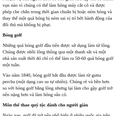
vụn nào vì chúng có thể làm hỏng máy cắt cỏ và được
phép che chắn trong thời gian chuẩn bị hoặc ném bóng và
thay thế một quả bóng bị ném sai vị trí bởi hành động của
đối thủ mà không bị phạt.
Bóng golf
Những quả bóng golf đầu tiên được sử dụng làm từ lông.
Chúng được nhồi lông thông qua một thanh sắt và một
nhà sản xuất thời đó chỉ có thể làm ra 50-60 quả bóng golf
một tuần.
Vào năm 1840, bóng golf bắt đầu được làm từ gutta
percha (một dạng cao su tự nhiên). Chúng rẻ và bền hơn
so với bóng golf bằng lông nhưng lại làm cho gậy golf trở
nên nặng hơn và làm hỏng sân cỏ.
Môn thể thao quý tộc dành cho người giàu
Ngày nay, golf đã trở nên phổ biến ở nhiều quốc gia trên