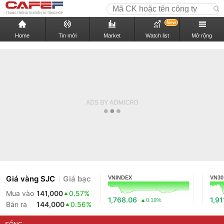
New
Home
Tin mới
Market
Watch list
Mở rộng
Giá vàng SJC
Giá bạc
VNINDEX
VN30
Mua vào
141,000
0.57%
1,768.06
1,91
0.19%
Bán ra
144,000
0.56%