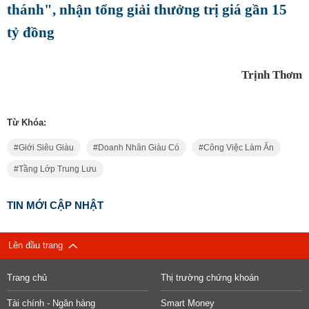
thánh", nhận tổng giải thưởng trị giá gần 15
tỷ đồng
Trịnh Thơm
Từ Khóa:
Giới Siêu Giàu
Doanh Nhân Giàu Có
Công Việc Làm Ăn
Tầng Lớp Trung Lưu
TIN MỚI CẬP NHẬT
Lên đầu trang
Trang chủ
Thị trường chứng khoán
Tài chính - Ngân hàng
Smart Money