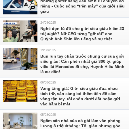
Những golfer hàng đầu sở hữu chuyên cơ
riêng - Cuộc sống “trên mây” của giới siêu
giàu
24/09/2025
Nghề dọn tủ đồ cho giới siêu giàu kiếm 23
triệu/giờ? Nữ CEO từng "gỡ rối" cho
Quỳnh Anh Shin lên tiếng về sự thật
19/08/2025
Bủn rủn tay chân trước chung cư của giới
siêu giàu: Căn phèn nhất giá 300 tỷ, giúp
việc lái Mercedes đi chợ, Huỳnh Hiểu Minh
là cư dân!
06/08/2025
Vàng tăng giá: Giới siêu giàu đua nhau
tích trữ, sẵn sàng bỏ thêm tiền để cầm
vàng tận tay, rồi chôn dưới đất hoặc gửi
vào hầm bí mật
05/08/2025
Ngắm căn nhà của cô gái làm văn phòng
lương 8 triệu/tháng: Tối giản nhưng góc