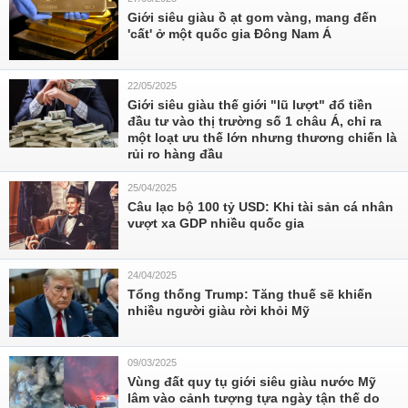
Giới siêu giàu ồ ạt gom vàng, mang đến
'cất' ở một quốc gia Đông Nam Á
22/05/2025
Giới siêu giàu thế giới "lũ lượt" đổ tiền
đầu tư vào thị trường số 1 châu Á, chỉ ra
một loạt ưu thế lớn nhưng thương chiến là
rủi ro hàng đầu
25/04/2025
Câu lạc bộ 100 tỷ USD: Khi tài sản cá nhân
vượt xa GDP nhiều quốc gia
24/04/2025
Tổng thống Trump: Tăng thuế sẽ khiến
nhiều người giàu rời khỏi Mỹ
09/03/2025
Vùng đất quy tụ giới siêu giàu nước Mỹ
lâm vào cảnh tượng tựa ngày tận thế do