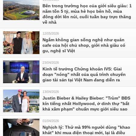
Bên trong trường học của giới siêu giàu: 1
năm tốn 5 tỷ, mùa hè học bên hồ, mùa
đông dời lên núi, cuối tuần bay trực thăng
về nhà
12/05/2026
Ngắm không gian sống nghệ như quán
cafe của hội chủ shop, giới nhà giàu có
gu, nghệ sĩ Việt
23/04/2026
Kinh tế trưởng Chứng khoán IVS: Giai
đoạn "nóng" nhất của quá trình chuyển
giao tài sản tại Việt Nam đang diễn ra
13/04/2026
Justin Bieber & Hailey Bieber: "Trùm" BĐS
kín tiếng nhất Hollywood, ở dinh thự "bất
khả xâm phạm" chuẩn mực giới siêu sao
01/04/2026
Nghịch lý: Thứ mà 99% người dùng "khao
khát" khi mua điện thoại mới, lại là điều