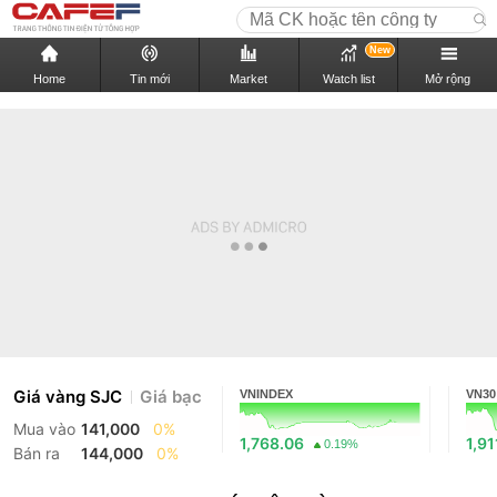
New
Home
Tin mới
Market
Watch list
Mở rộng
Giá vàng SJC
Giá bạc
VNINDEX
VN30
Mua vào
141,000
0%
1,768.06
1,91
0.19%
Bán ra
144,000
0%