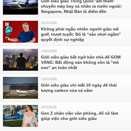
Giới siêu giàu Trung Quốc ‘âm thầm’
chuyển máy bay cá nhân ra nước ngoài:
Singapore, Nhật Bản là điểm đến
21/01/2026
Không phải ngẫu nhiên người giàu mê
golf, trượt tuyết: Đó là “sân chơi ngầm”
quyết định sự nghiệp
14/01/2026
Giới siêu giàu bất ngờ bán nhà để GOM
VÀNG: Bất động sản không còn là "mỏ
neo" an toàn nhất
12/01/2026
Giới siêu giàu chỉ mất 10 ngày để thải
lượng carbon của cả năm
14/11/2025
Gen Z chán việc văn phòng, đổ xô làm
giúp việc cho giới siêu giàu