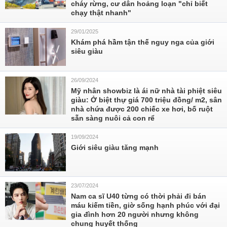
cháy rừng, cư dân hoảng loạn "chỉ biết
chạy thật nhanh"
29/01/2025
Khám phá hầm tận thế nguy nga của giới
siêu giàu
26/09/2024
Mỹ nhân showbiz là ái nữ nhà tài phiệt siêu
giàu: Ở biệt thự giá 700 triệu đồng/ m2, sân
nhà chứa được 200 chiếc xe hơi, bố ruột
sẵn sàng nuôi cả con rể
19/09/2024
Giới siêu giàu tăng mạnh
23/07/2024
Nam ca sĩ U40 từng có thời phải đi bán
máu kiếm tiền, giờ sống hạnh phúc với đại
gia đình hơn 20 người nhưng không
chung huyết thống