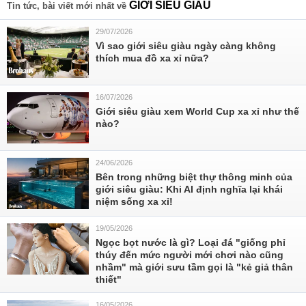
GIỚI SIÊU GIÀU
Tin tức, bài viết mới nhất về
29/07/2026
Vì sao giới siêu giàu ngày càng không
thích mua đồ xa xỉ nữa?
16/07/2026
Giới siêu giàu xem World Cup xa xỉ như thế
nào?
24/06/2026
Bên trong những biệt thự thông minh của
giới siêu giàu: Khi AI định nghĩa lại khái
niệm sống xa xỉ!
19/05/2026
Ngọc bọt nước là gì? Loại đá "giống phỉ
thúy đến mức người mới chơi nào cũng
nhầm" mà giới sưu tầm gọi là "kẻ giả thân
thiết"
16/05/2026