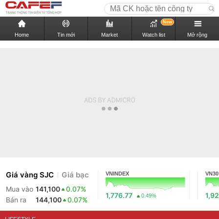
New
Home
Tin mới
Market
Watch list
Mở rộng
Giá vàng SJC
Giá bạc
VNINDEX
VN30
Mua vào
141,100
0.07%
1,776.77
1,92
0.49%
Bán ra
144,100
0.07%