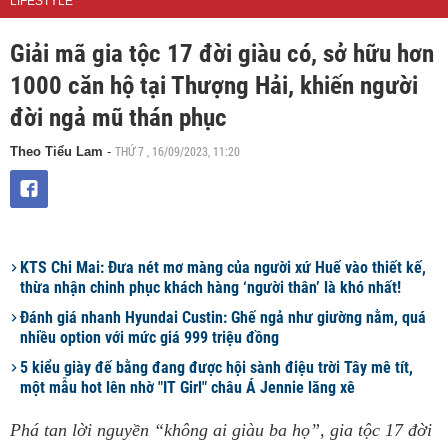
LIFESTYLE
Giải mã gia tộc 17 đời giàu có, sở hữu hơn
1000 căn hộ tại Thượng Hải, khiến người
đời ngả mũ thán phục
THỨ 7 , 16/09/2023, 11:20
Theo Tiểu Lam
-
KTS Chi Mai: Đưa nét mơ màng của người xứ Huế vào thiết kế,
thừa nhận chinh phục khách hàng ‘người thân’ là khó nhất!
Đánh giá nhanh Hyundai Custin: Ghế ngả như giường nằm, quá
nhiều option với mức giá 999 triệu đồng
5 kiểu giày đế bằng đang được hội sành điệu trời Tây mê tít,
một mẫu hot lên nhờ "IT Girl" châu Á Jennie lăng xê
Phá tan lời nguyền “không ai giàu ba họ”, gia tộc 17 đời