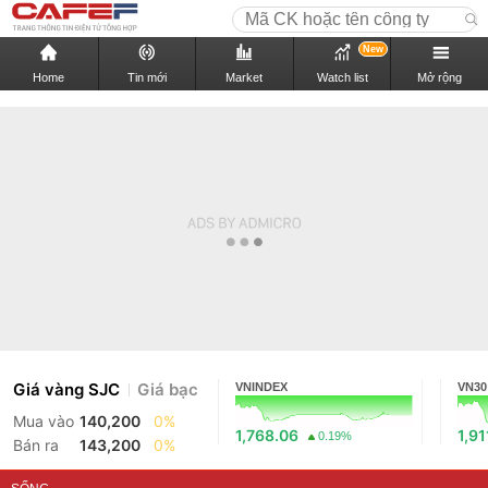
New
Home
Tin mới
Market
Watch list
Mở rộng
Giá vàng SJC
Giá bạc
VNINDEX
VN30
Mua vào
140,200
0%
1,768.06
1,91
0.19%
Bán ra
143,200
0%