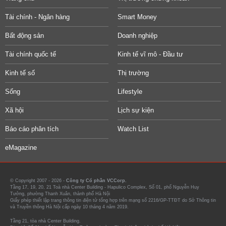
Tài chính - Ngân hàng
Smart Money
Bất động sản
Doanh nghiệp
Tài chính quốc tế
Kinh tế vĩ mô - Đầu tư
Kinh tế số
Thị trường
Sống
Lifestyle
Xã hội
Lịch sự kiện
Báo cáo phân tích
Watch List
eMagazine
© Copyright 2007 - 2026 -
Công ty Cổ phần VCCorp.
Tầng 17, 19, 20, 21 Toà nhà Center Building - Hapulico Complex, Số 01, phố Nguyễn Huy
Tưởng, phường Thanh Xuân, thành phố Hà Nội
Giấy phép thiết lập trang thông tin điện tử tổng hợp trên mạng số 2216/GP-TTĐT do Sở Thông tin
và Truyền thông Hà Nội cấp ngày 10 tháng 4 năm 2019.
Tầng 21, tòa nhà Center Building.