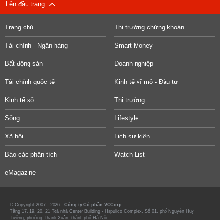
Lên đầu trang
Trang chủ
Thị trường chứng khoán
Tài chính - Ngân hàng
Smart Money
Bất động sản
Doanh nghiệp
Tài chính quốc tế
Kinh tế vĩ mô - Đầu tư
Kinh tế số
Thị trường
Sống
Lifestyle
Xã hội
Lịch sự kiện
Báo cáo phân tích
Watch List
eMagazine
© Copyright 2007 - 2026 -
Công ty Cổ phần VCCorp.
Tầng 17, 19, 20, 21 Toà nhà Center Building - Hapulico Complex, Số 01, phố Nguyễn Huy
Tưởng, phường Thanh Xuân, thành phố Hà Nội