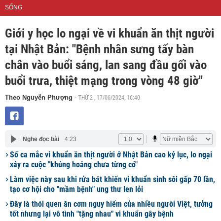
SỐNG
Giới y học lo ngại về vi khuẩn ăn thịt người
tại Nhật Bản: "Bệnh nhân sưng tấy bàn
chân vào buổi sáng, lan sang đầu gối vào
buổi trưa, thiệt mạng trong vòng 48 giờ"
THỨ 2 , 17/06/2024, 16:40
Theo Nguyễn Phượng
-
Nghe đọc bài
4:23
Số ca mắc vi khuẩn ăn thịt người ở Nhật Bản cao kỷ lục, lo ngại
xảy ra cuộc "khủng hoảng chưa từng có"
Làm việc này sau khi rửa bát khiến vi khuẩn sinh sôi gấp 70 lần,
tạo cơ hội cho "mầm bệnh" ung thư len lỏi
Đây là thói quen ăn cơm nguy hiểm của nhiều người Việt, tưởng
tốt nhưng lại vô tình "tặng nhau" vi khuẩn gây bệnh