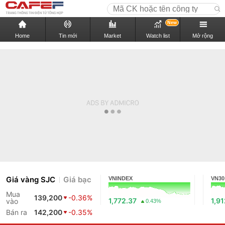
New
Home
Tin mới
Market
Watch list
Mở rộng
Giá vàng SJC
Giá bạc
VNINDEX
VN30
Mua
139,200
-0.36%
1,772.37
1,91
vào
0.43%
Bán ra
142,200
-0.35%