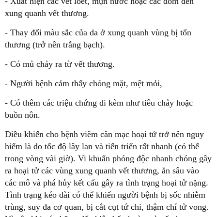
- Xuất hiện các vết loét, mụn nước hoặc các đốm đen
xung quanh vết thương.
- Thay đổi màu sắc của da ở xung quanh vùng bị tổn
thương (trở nên trắng bạch).
- Có mủ chảy ra từ vết thương.
- Người bệnh cảm thấy chóng mặt, mệt mỏi,
- Có thêm các triệu chứng đi kèm như tiêu chảy hoặc
buồn nôn.
Điều khiến cho bệnh viêm cân mạc hoại tử trở nên nguy
hiểm là do tốc độ lây lan và tiến triển rất nhanh (có thể
trong vòng vài giờ). Vi khuẩn phóng độc nhanh chóng gây
ra hoại tử các vùng xung quanh vết thương, ăn sâu vào
các mô và phá hủy kết cấu gây ra tình trạng hoại tử nặng.
Tình trạng kéo dài có thể khiến người bệnh bị sốc nhiễm
trùng, suy đa cơ quan, bị cắt cụt tứ chi, thậm chí tử vong.