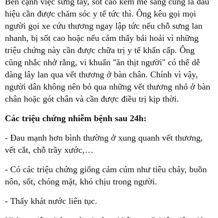
Bên cạnh việc sưng tấy, sốt cao kèm mê sảng cũng là dấu
hiệu cần được chăm sóc y tế tức thì. Ông kêu gọi mọi
người gọi xe cứu thương ngay lập tức nếu chỗ sưng lan
nhanh, bị sốt cao hoặc nếu cảm thấy bải hoải vì những
triệu chứng này cần được chữa trị y tế khẩn cấp. Ông
cũng nhắc nhở rằng, vi khuẩn "ăn thịt người" có thể dễ
dàng lây lan qua vết thương ở bàn chân. Chính vì vậy,
người dân không nên bỏ qua những vết thương nhỏ ở bàn
chân hoặc gót chân và cần được điều trị kịp thời.
Các triệu chứng nhiễm bệnh sau 24h:
- Đau mạnh hơn bình thường ở xung quanh vết thương,
vết cắt, chỗ trầy xước,…
- Có các triệu chứng giống cảm cúm như tiêu chảy, buồn
nôn, sốt, chóng mặt, khó chịu trong người.
- Thấy khát nước liên tục.