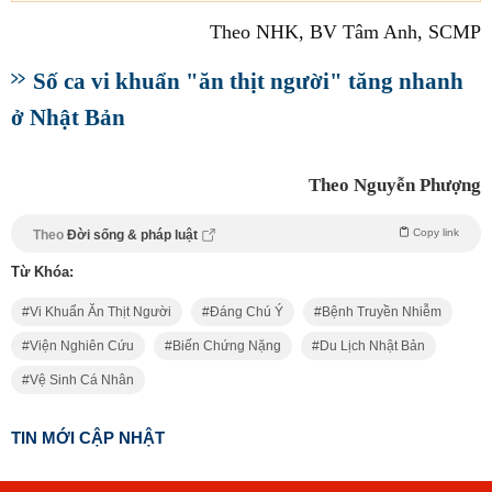
Theo NHK, BV Tâm Anh, SCMP
Số ca vi khuẩn "ăn thịt người" tăng nhanh
ở Nhật Bản
Theo Nguyễn Phượng
Copy link
Theo
Đời sống & pháp luật
Từ Khóa:
Vi Khuẩn Ăn Thịt Người
Đáng Chú Ý
Bệnh Truyền Nhiễm
Viện Nghiên Cứu
Biến Chứng Nặng
Du Lịch Nhật Bản
Vệ Sinh Cá Nhân
TIN MỚI CẬP NHẬT