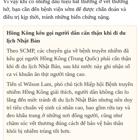
Vì vậy khi có những dấu hiệu bất thường ở vết thương
hở, bạn cần đến bệnh viện sớm để được chẩn đoán và
điều trị kịp thời, tránh những biến chứng nặng.
Hồng Kông kêu gọi người dân cẩn thận khi đi du
lịch Nhật Bản
Theo SCMP, các chuyên gia về bệnh truyền nhiễm đã
kêu gọi người Hồng Kông (Trung Quốc) phải cẩn thận
khi đi du lịch Nhật Bản, sau khi nước này ghi nhận số
ca vi khuẩn ăn thịt người tăng cao.
Tiến sĩ Wilson Lam, phó chủ tịch Hiệp hội Bệnh truyền
nhiễm Hồng Kông giải thích, người dân không cần lo
lắng đến mức tránh đi du lịch Nhật Bản nhưng nên duy
trì tiêu chuẩn vệ sinh cá nhân cao, bao gồm rửa tay và
đeo khẩu trang ở những nơi đông người, cũng như
chăm sóc vết thương đúng cách để bảo vệ bản thân
khỏi bị nhiễm trùng tốt hơn.