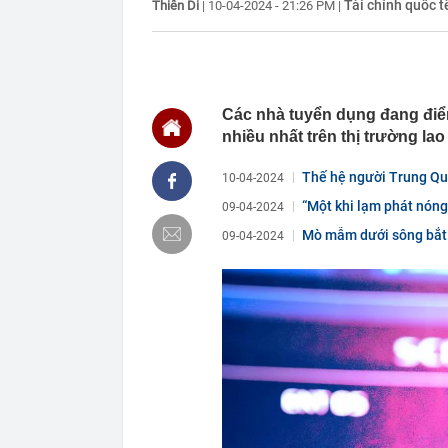
Tài chính quốc t
Thiên Di
|
10-04-2024 - 21:26 PM
|
15:40
Loạt lãnh đạo
quân vượt 1 t
15:34
Một tài khoản
100 triệu đồn
15:32
Phát hiện 'kho
thác dưới 1 U
Các nhà tuyển dụng đang điể
tức quan tâm
nhiều nhất trên thị trường lao
15:32
Quét rác trên 
xe
Thế hệ người Trung Quốc
10-04-2024
15:30
Lương bác sĩ, 
“Một khi lạm phát nóng 
09-04-2024
khác biệt về 
Mò mẫm dưới sông bắt h
09-04-2024
15:29
Trả hồ sơ điều
15:25
Tin nhắn “nơi
AI bên trong 
15:22
Đừng chỉ nhắc
tích ít ai biế
15:19
1 tài khoản S
đồng chuyển 
15:17
Hình ảnh khó 