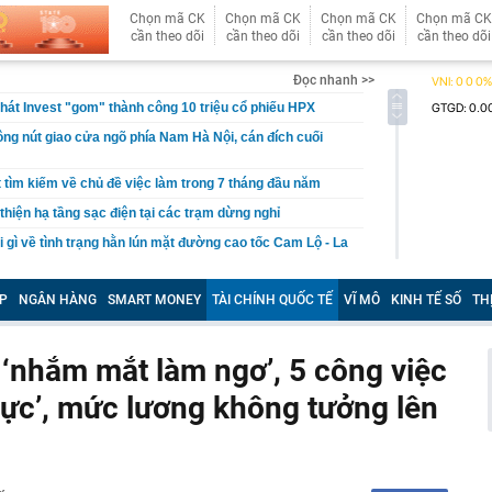
Chọn mã CK
Chọn mã CK
Chọn mã CK
Chọn mã CK
cần theo dõi
cần theo dõi
cần theo dõi
cần theo dõi
Đọc nhanh >>
Phát Invest "gom" thành công 10 triệu cổ phiếu HPX
công nút giao cửa ngõ phía Nam Hà Nội, cán đích cuối
ợt tìm kiếm về chủ đề việc làm trong 7 tháng đầu năm
thiện hạ tầng sạc điện tại các trạm dừng nghỉ
i gì về tình trạng hằn lún mặt đường cao tốc Cam Lộ - La
 báo đến người nhận được tin nhắn và cuộc gọi có nội
P
NGÂN HÀNG
SMART MONEY
TÀI CHÍNH QUỐC TẾ
VĨ MÔ
KINH TẾ SỐ
TH
ử của Phó chủ tịch Hội Điện ảnh Việt Nam khiến nữ đại
20 năm
 ‘nhắm mắt làm ngơ’, 5 công việc
ớn gấp 13 lần tỉnh Chiết Giang tiến gần bờ, Trung Quốc
 lực’, mức lương không tưởng lên
được khối ngoại mua ròng mạnh tay 700 tỷ đồng trong
ần
 tại của Phó Chủ tịch Đỗ Mỹ Linh