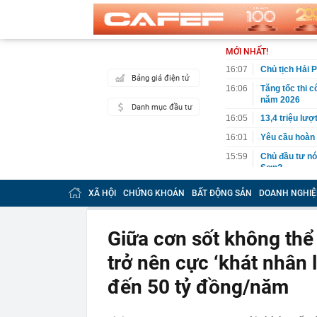
MỚI NHẤT!
16:07
Chủ tịch Hải 
Bảng giá điện tử
16:06
Tăng tốc thi 
năm 2026
Danh mục đầu tư
16:05
13,4 triệu lư
16:01
Yêu cầu hoàn 
15:59
Chủ đầu tư nó
Sơn?
15:53
Công an thông
XÃ HỘI
CHỨNG KHOÁN
BẤT ĐỘNG SẢN
DOANH NGHIỆ
dung sau
15:50
Vẻ đẹp lãng t
gia yêu suốt 
Giữa cơn sốt không thể
15:48
Bão Dolphin l
trở nên cực ‘khát nhân
báo động
15:45
Một cổ phiếu 
đến 50 tỷ đồng/năm
phiên cuối tu
15:42
Tình hình hiện