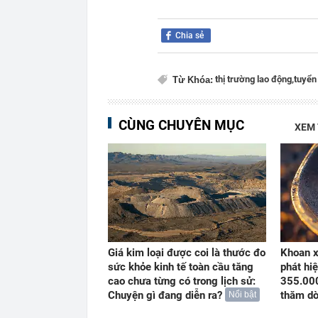
Chia sẻ
thị trường lao động,
tuyển
Từ Khóa:
CÙNG CHUYÊN MỤC
XEM
Giá kim loại được coi là thước đo
Khoan x
sức khỏe kinh tế toàn cầu tăng
phát hiệ
cao chưa từng có trong lịch sử:
355.000
Chuyện gì đang diễn ra?
thăm dò
Nổi bật