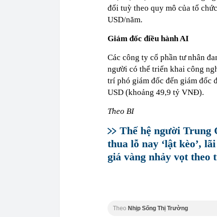
đổi tuỳ theo quy mô của tổ chức
USD/năm.
Giám đốc điều hành AI
Các công ty cổ phần tư nhân đa
người có thể triển khai công ng
trí phó giám đốc đến giám đốc 
USD (khoảng 49,9 tỷ VNĐ).
Theo BI
Thế hệ người Trung Q
thua lỗ nay ‘lật kèo’, 
giá vàng nhảy vọt theo 
Theo
Nhịp Sống Thị Trường