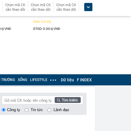
Chọn mã CK
Chọn mã CK
Chọn mã CK
cần theo dõi
cần theo dõi
cần theo dõi
Dữ liệu
F INDEX
Ị TRƯỜNG
SỐNG
LIFESTYLE
Công ty
Tin tức
Lãnh đạo