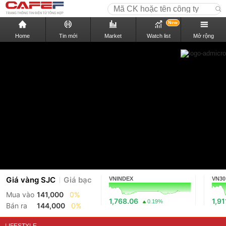
New
Home
Tin mới
Market
Watch list
Mở rộng
Giá vàng SJC
Giá bạc
VNINDEX
VN30
Mua vào
141,000
0%
1,768.06
1,91
0.19%
Bán ra
144,000
0%