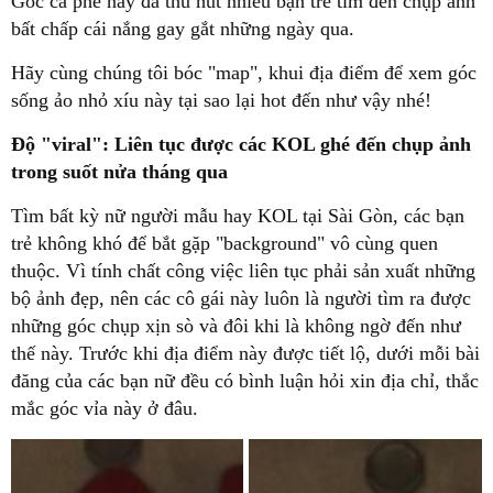
Góc cà phê này đã thu hút nhiều bạn trẻ tìm đến chụp ảnh
bất chấp cái nắng gay gắt những ngày qua.
Hãy cùng chúng tôi bóc "map", khui địa điểm để xem góc
sống ảo nhỏ xíu này tại sao lại hot đến như vậy nhé!
Độ "viral": Liên tục được các KOL ghé đến chụp ảnh
trong suốt nửa tháng qua
Tìm bất kỳ nữ người mẫu hay KOL tại Sài Gòn, các bạn
trẻ không khó để bắt gặp "background" vô cùng quen
thuộc. Vì tính chất công việc liên tục phải sản xuất những
bộ ảnh đẹp, nên các cô gái này luôn là người tìm ra được
những góc chụp xịn sò và đôi khi là không ngờ đến như
thế này. Trước khi địa điểm này được tiết lộ, dưới mỗi bài
đăng của các bạn nữ đều có bình luận hỏi xin địa chỉ, thắc
mắc góc vỉa này ở đâu.