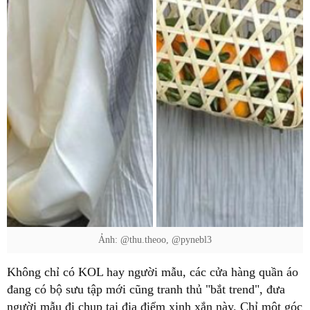
Ảnh: @thu.theoo, @pynebl3
Không chỉ có KOL hay người mẫu, các cửa hàng quần áo
đang có bộ sưu tập mới cũng tranh thủ "bắt trend", đưa
người mẫu đi chụp tại địa điểm xinh xắn này. Chỉ một góc