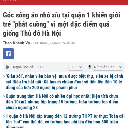
LIFESTYLE
Góc sống ảo nhỏ xíu tại quận 1 khiến giới
trẻ "phát cuồng" vì một đặc điểm quá
giống Thủ đô Hà Nội
CHỦ NHẬT , 21/04/2024, 00:45
Theo Khánh Vy
-
Nghe đọc bài
3:03
‘Giàu xổi’, nhân viên bảo vệ mua được biệt thự, siêu xe bị cảnh
sát điều tra bắt giữ: Kế hoạch chiếm đoạt số tiền lên đến 10 tỷ
đồng của hơn 200 người bị phanh phui
Quận trung tâm Hà Nội có nhiều đại học nhất: Diện tích chưa
đến 10km2 nhưng tập trung 15 trường, toàn trường top điểm
chuẩn ngưỡng 28
1 quận ở Hà Nội tập trung đến 12 trường THPT tư thục: Toàn cái
tên "hot" của thủ đô, có trường học phí lên đến hơn 800 triệu
đồng/năm