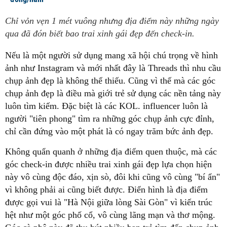
Chỉ vỏn vẹn 1 mét vuông nhưng địa điểm này những ngày
qua đã đón biết bao trai xinh gái đẹp đến check-in.
Nếu là một người sử dụng mang xã hội chú trọng về hình
ảnh như Instagram và mới nhất đây là Threads thì nhu cầu
chụp ảnh đẹp là không thể thiếu. Cũng vì thế mà các góc
chụp ảnh đẹp là điều mà giới trẻ sử dụng các nền tảng này
luôn tìm kiếm. Đặc biệt là các KOL. influencer luôn là
người "tiên phong" tìm ra những góc chụp ảnh cực đỉnh,
chỉ cần đứng vào một phát là có ngay trăm bức ảnh đẹp.
Không quẩn quanh ở những địa điểm quen thuộc, mà các
góc check-in được nhiều trai xinh gái đẹp lựa chọn hiện
này vô cùng độc đáo, xịn sò, đôi khi cũng vô cùng "bí ẩn"
vì không phải ai cũng biết được. Điển hình là địa điểm
được gọi vui là "Hà Nội giữa lòng Sài Gòn" vì kiến trúc
hệt như một góc phố cổ, vô cùng lãng mạn và thơ mộng.