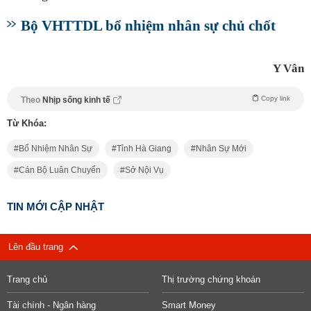
Bộ VHTTDL bổ nhiệm nhân sự chủ chốt
Y Vân
Copy link
Theo
Nhịp sống kinh tế
Từ Khóa:
Bổ Nhiệm Nhân Sự
Tỉnh Hà Giang
Nhân Sự Mới
Cán Bộ Luân Chuyển
Sở Nội Vụ
TIN MỚI CẬP NHẬT
Lên đầu trang
Trang chủ
Thị trường chứng khoán
Tài chính - Ngân hàng
Smart Money