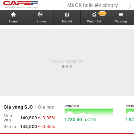
New
Home
Tin mới
Market
Watch list
Mở rộng
Giá vàng SJC
Giá bạc
VNINDEX
VN30
Mua
140,500
-0.35%
1,780.40
1,9
vào
0.70%
Bán ra
143,500
-0.35%