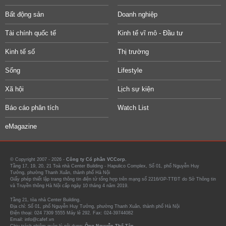
Bất động sản
Doanh nghiệp
Tài chính quốc tế
Kinh tế vĩ mô - Đầu tư
Kinh tế số
Thị trường
Sống
Lifestyle
Xã hội
Lịch sự kiện
Báo cáo phân tích
Watch List
eMagazine
© Copyright 2007 - 2026 -
Công ty Cổ phần VCCorp.
Tầng 17, 19, 20, 21 Toà nhà Center Building - Hapulico Complex, Số 01, phố Nguyễn Huy
Tưởng, phường Thanh Xuân, thành phố Hà Nội
Giấy phép thiết lập trang thông tin điện tử tổng hợp trên mạng số 2216/GP-TTĐT do Sở Thông tin
và Truyền thông Hà Nội cấp ngày 10 tháng 4 năm 2019.
Tầng 21, tòa nhà Center Building.
Địa chỉ: Số 01, phố Nguyễn Huy Tưởng, phường Thanh Xuân, thành phố Hà Nội
Điện thoại: 024 7309 5555 Máy lẻ 292. Fax: 024-39744082
Email: info@cafef.vn