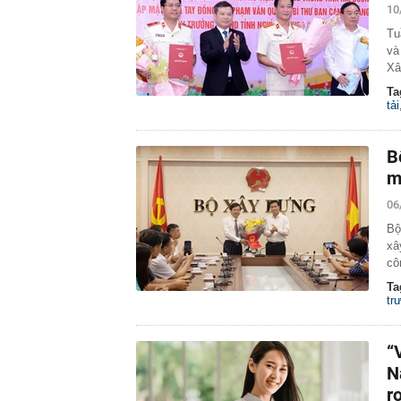
10
Tu
và
Xâ
Ta
tải
B
m
06
Bộ
xâ
cô
Ta
tr
“
N
r