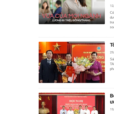
12
Có
dư
tr
so
T
29
Sá
TA
ph
B
ư
19