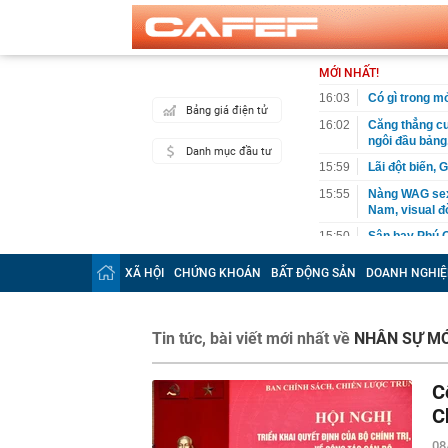
MỚI NHẤT!
16:03
Có gì trong m
Bảng giá điện tử
16:02
Căng thẳng c
ngôi đầu bảng,
Danh mục đầu tư
15:59
Lãi đột biến,
15:55
Nàng WAG sexy
Nam, visual đ
15:50
Sân bay Phú Q
tháng 4-2027
XÃ HỘI
CHỨNG KHOÁN
BẤT ĐỘNG SẢN
DOANH NGHIỆ
15:48
Chứng khoán t
loạt cổ phiếu
15:48
Bắt giữ Võ V
Tin tức, bài viết mới nhất về
NHÂN SỰ MỚ
15:45
Vì sao nhiều 
15:34
Thương mại vớ
C
gia muốn làm 
tỷ người tiêu
C
15:31
Chế Linh tới 
08