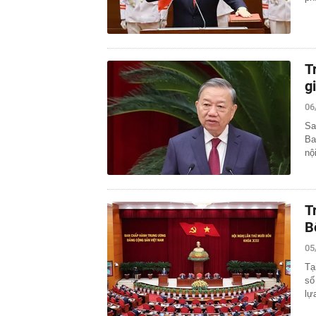
T
g
06
Sa
Ba
nộ
T
B
05
Tạ
số
lự