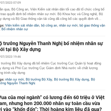
/07/2023 07:09
ần qua, Bộ Công an, Viện Kiểm sát nhân dân tối cao đã tổ chức công bố
 trao quyết định bổ nhiệm nhân sự mới. Bộ Khoa học và Công nghệ, Bộ
y dựng và Bộ Giao thông vận tải cũng đã công bố các quyết định về…
gs:
Viện kiểm sát nhân dân
,
bộ công an
,
nhân sự mới
,
bộ giao thông vận
,
Bổ nhiệm nhân sự
ộ trưởng Nguyễn Thanh Nghị bổ nhiệm nhân sự
ới tại Bộ Xây dựng
/07/2023 19:46
 trưởng Bộ Xây dựng đã bổ nhiệm Cục trưởng Cục Quản lý hoạt động
y dựng và Phó Cục trưởng Cục Giám định Nhà nước về chất lượng
ng trình xây dựng
gs:
nhân sự mới
,
Bộ trưởng Bộ Xây
,
Bộ trưởng Bộ Xây dựng
,
Bộ
ưởng Nguyễn Thanh Nghị
Vua của mọi ngành” có lương đến 60 triệu ở Việt
am, nhưng hơn 200.000 nhân sự toàn cầu vừa
ơi vào “khốn đốn”: Thời hoàng kim liệu đã qua?