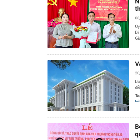
N
t
08
Ủy
Bí
Gi
V
20
Bộ
đi
Ta
cá
B
q