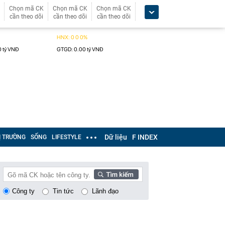
Chọn mã CK
Chọn mã CK
Chọn mã CK
cần theo dõi
cần theo dõi
cần theo dõi
Dữ liệu
F INDEX
Ị TRƯỜNG
SỐNG
LIFESTYLE
Công ty
Tin tức
Lãnh đạo