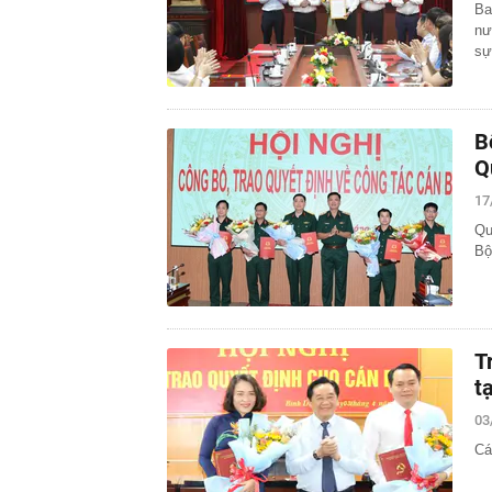
Ba
nư
sự
B
Q
17
Qu
Bộ
T
t
03
Cá