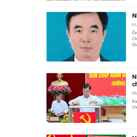
N
01
Ôn
Ch
Qu
N
c
09
Ba
ch