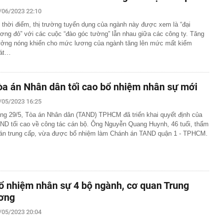
/06/2023 22:10
 thời điểm, thị trường tuyển dụng của ngành này được xem là “đại
ơng đỏ” với các cuộc “đào góc tường” lẫn nhau giữa các công ty. Tăng
ưởng nóng khiến cho mức lương của ngành tăng lên mức mất kiểm
át…
òa án Nhân dân tối cao bổ nhiệm nhân sự mới
/05/2023 16:25
ng 29/5, Tòa án Nhân dân (TAND) TPHCM đã triển khai quyết định của
ND tối cao về công tác cán bộ. Ông Nguyễn Quang Huynh, 46 tuổi, thẩm
án trung cấp, vừa được bổ nhiệm làm Chánh án TAND quận 1 - TPHCM.
ổ nhiệm nhân sự 4 bộ ngành, cơ quan Trung
ơng
/05/2023 20:04