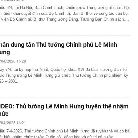
iều 8/4, tại Hà Nội, Ban Chính sách, chiến lược Trung ương tổ chức Hội
iảm 98% nhưng số tiền phải trả tăng gấp 3 lần: Microsoft
 dùng AI bừa bãi
hị triển khai quyết định của Bộ Chính trị, Ban Bí thư về công tác cán bộ.
 viên Bộ Chính trị, Bí thư Trung ương Đảng, Trưởng Ban Chính sách,…
ó công trình trị giá 940 tỷ đồng do tập đoàn Nhật Bản
ựng thần tốc trong 1 năm, tạo ra 800 cơ hội việc làm
 bố thời gian dự kiến thi tốt nghiệp THPT năm 2027
nh hoàng trong vụ cháy lớn giữa trung tâm thành phố tại
hân dung tân Thủ tướng Chính phủ Lê Minh
 cuồn cuộn bao trùm, một phần toà nhà đổ sập
ưng
Hà Thị Thu Hiền SN 1992 khi vừa về nước
/04/2026 16:28
ập kỷ lục về lượng khách và lợi nhuận
ày 7/4, tại kỳ họp thứ Nhất, Quốc hội khóa XVI đã bầu Trưởng Ban Tổ
 Tam Đảo nối Thái Nguyên - Phú Thọ - Hà Nội như thế
ức Trung ương Lê Minh Hưng giữ chức Thủ tướng Chính phủ nhiệm kỳ
26 – 2031.
oa tai đính kim cương của bà Trương Mỹ Lan
Tây đến Việt Nam là phải thuê xe máy còn khách Hàn,
g?
IDEO: Thủ tướng Lê Minh Hưng tuyên thệ nhậm
TikToker Phượng Nguyễn
hức
/04/2026 16:21
iều 7-4-2026, Thủ tướng Chính phủ Lê Minh Hưng đã tuyên thệ và có bài
át biểu nhậm chức trước Quốc hội, đồng bào và cử tri cả nước.