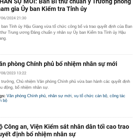
HÂN SỰ MỚI: Ban Bí thư chuẩn y Trưởng phòng
ham gia Ủy ban Kiểm tra Tỉnh ủy
/06/2024 21:30
 ban Tỉnh ủy Hậu Giang vừa tổ chức công bố và trao quyết định của Ban
 thư Trung ương Đảng chuẩn y nhân sự Ủy ban Kiểm tra Tỉnh ủy Hậu
ang.
ăn phòng Chính phủ bổ nhiệm nhân sự mới
/08/2023 13:22
 trưởng, Chủ nhiệm Văn phòng Chính phủ vừa ban hành các quyết định
ều động, bổ nhiệm nhân sự.
gs:
Văn phòng Chính phủ
,
nhân sự mới
,
vụ tổ chức cán bộ
,
công tác
n bộ
ộ Công an, Viện Kiểm sát nhân dân tối cao trao
uyết định bổ nhiệm nhân sự