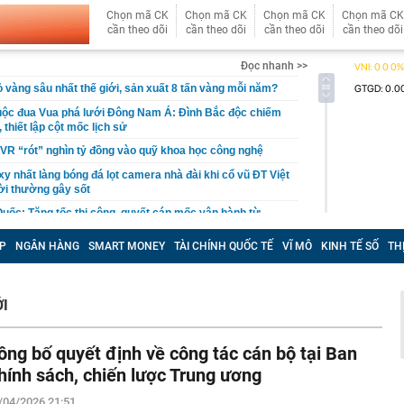
Chọn mã CK
Chọn mã CK
Chọn mã CK
Chọn mã CK
cần theo dõi
cần theo dõi
cần theo dõi
cần theo dõi
Đọc nhanh >>
ỏ vàng sâu nhất thế giới, sản xuất 8 tấn vàng mỗi năm?
uộc đua Vua phá lưới Đông Nam Á: Đình Bắc độc chiếm
 thiết lập cột mốc lịch sử
 GVR “rót” nghìn tỷ đồng vào quỹ khoa học công nghệ
 nhất làng bóng đá lọt camera nhà đài khi cổ vũ ĐT Việt
ời thường gây sốt
uốc: Tăng tốc thi công, quyết cán mốc vận hành từ
P
NGÂN HÀNG
SMART MONEY
TÀI CHÍNH QUỐC TẾ
VĨ MÔ
KINH TẾ SỐ
TH
uần qua: Cổ phiếu doanh nghiệp nhà nước “nổi sóng”,
 “hot” rơi vào danh sách cắt margin
ăn Khoa SN 2005
I
người tiết kiệm mãi vẫn không thấy dư?
i Việt Nam tăng hơn 4 lần chỉ trong một năm, một quốc
ông bố quyết định về công tác cán bộ tại Ban
'cửa ngõ' cho doanh nghiệp Việt bước vào thị trường 1,4
 dùng
hính sách, chiến lược Trung ương
cơ ngơi cả chục ngàn m2 của Hoài Linh: "Tôi không thể
/04/2026 21:51