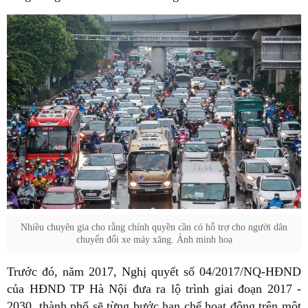
Nhiều chuyên gia cho rằng chính quyền cần có hỗ trợ cho người dân
chuyển đổi xe máy xăng. Ảnh minh hoạ
Trước đó, năm 2017, Nghị quyết số 04/2017/NQ-HĐND
của HĐND TP Hà Nội đưa ra lộ trình giai đoạn 2017 -
2030, thành phố sẽ từng bước hạn chế hoạt động trên một