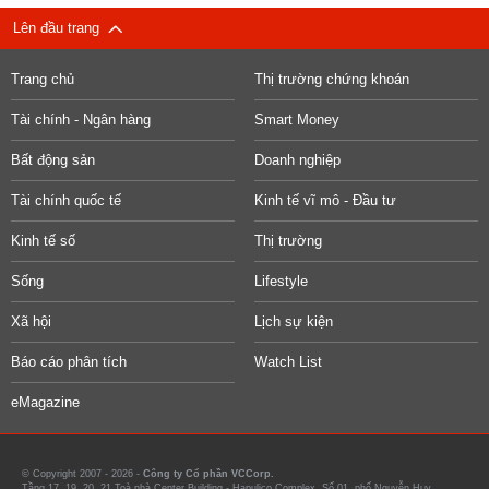
Lên đầu trang
Trang chủ
Thị trường chứng khoán
Tài chính - Ngân hàng
Smart Money
Bất động sản
Doanh nghiệp
Tài chính quốc tế
Kinh tế vĩ mô - Đầu tư
Kinh tế số
Thị trường
Sống
Lifestyle
Xã hội
Lịch sự kiện
Báo cáo phân tích
Watch List
eMagazine
© Copyright 2007 - 2026 -
Công ty Cổ phần VCCorp.
Tầng 17, 19, 20, 21 Toà nhà Center Building - Hapulico Complex, Số 01, phố Nguyễn Huy