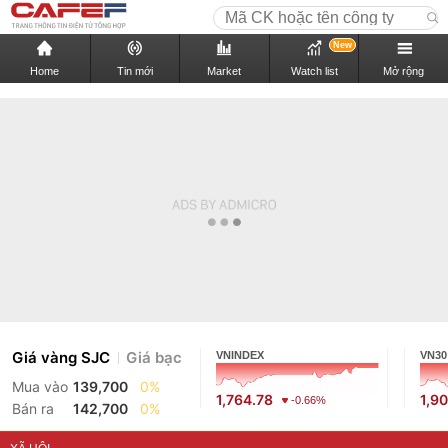
New
Home
Tin mới
Market
Watch list
Mở rộng
Giá vàng SJC
Giá bạc
VNINDEX
VN30
Mua vào
139,700
0%
1,764.78
1,9
-0.66%
Bán ra
142,700
0%