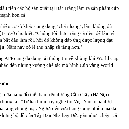
ầu tiên các hộ sản xuất tại Bát Tràng làm ra sản phẩm cúp
 mạnh hơn cả.
nhiều cơ sở khác cũng đang "cháy hàng", làm không đủ
 cơ sở cho biết: "Chúng tôi thức trắng cả đêm để làm vì
 bắt đầu làm rồi, hồi đó không đáp ứng được lượng đặt
ệu. Năm nay có lẽ thu nhập sẽ tăng hơn."
ếng AFP cũng đã đăng tải thông tin về không khí World Cup
ó nhắc đến những xưởng chế tác mô hình Cúp vàng World
 sớm
 cửa hàng đồ thể thao trên đường Cầu Giấy (Hà Nội) -
o hứng kể: "Từ hai hôm nay nghe tin Việt Nam mua được
a tăng chóng mặt. Người đến cửa hàng cũng nhiều mà đặt
. Những bộ đồ của Tây Ban Nha hay Đức gần như "cháy" cả