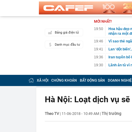
MỚI NHẤT!
19:50
Hoa hậu đẹp n
Bảng giá điện tử
nhận ra một đ
19:46
Vì sao thẻ ngâ
Danh mục đầu tư
19:41
Lan ‘đột biến’
19:36
Iran tuyên bố
19:30
Lãnh án tù vì
19:29
VPBank "cảnh 
XÃ HỘI
CHỨNG KHOÁN
BẤT ĐỘNG SẢN
DOANH NGHIỆ
19:29
Tịch thu 65,5 
19:25
Hãng xe của t
1,4 tỷ dân
Hà Nội: Loạt dịch vụ s
19:23
Ra quyết định
19:20
Cristiano Ron
Thị trường
Theo TV
|
11-06-2018 - 10:49 AM
|
19:18
Nóng: Khám x
19:15
Vietlott 6/8 -
6/8/2026