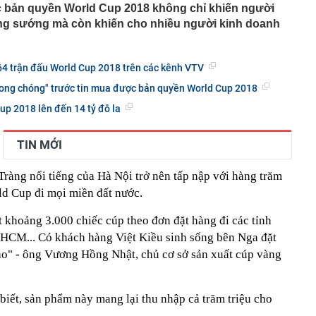
 bản quyền World Cup 2018 không chỉ khiến người
 hàng 6/8 tại Agribank, Vietcombank, BIDV, VietinBank,
ng sướng mà còn khiến cho nhiều người kinh doanh
k, HDBank,...
ủa HAGL chốt thời gian IPO 18,8 triệu cổ phiếu
n 400 ABS trình làng bản nâng cấp tương thích xăng
g 64 trận đấu World Cup 2018 trên các kênh VTV
 ép lên Honda SH350i và Yamaha XMAX 300
ong chóng" trước tin mua được bản quyền World Cup 2018
trên thị trường thẻ tín dụng: Các ngân hàng chuyển từ
 đãi sang "may đo" trải nghiệm cho từng khách hàng
up 2018 lên đến 14 tỷ đô la
inh giao dịch chuyển khoản 747.500.000 đồng giữa
hương Hoa và Trần Văn Phúc: 1 người được mời đến
TIN MỚI
 việc
và giảng viên thanh nhạc đắt show nhất Việt Nam: 11
ời xin lỗi
ràng nổi tiếng của Hà Nội trở nên tấp nập với hàng trăm
d Cup đi mọi miền đất nước.
mét, phát hiện 1,78 triệu tấn kim loại, lập kỷ lục cả
g hàng trăm năm
t khoảng 3.000 chiếc cúp theo đơn đặt hàng đi các tỉnh
n hàng phát sinh 12 giao dịch chuyển khoản liên tiếp với
g: Người đàn ông được công an mời làm việc
HCM... Có khách hàng Việt Kiều sinh sống bên Nga đặt
o" - ông Vương Hồng Nhật, chủ cơ sở sản xuất cúp vàng
iết, sản phẩm này mang lại thu nhập cả trăm triệu cho