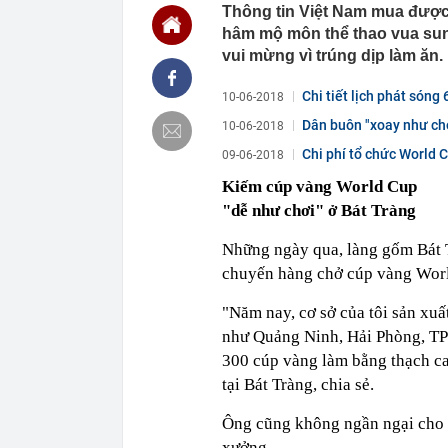
Thông tin Việt Nam mua được
19:15
Lãi suất ngân
hâm mộ môn thể thao vua su
MB, Sacomban
vui mừng vì trúng dịp làm ăn.
19:14
Công ty con c
19:10
Suzuki Burgma
Chi tiết lịch phát són
10-06-2018
E10, gây sức
Dân buôn "xoay như ch
10-06-2018
19:09
Cuộc đua mới 
cạnh tranh ưu
Chi phí tổ chức World C
09-06-2018
19:09
Công an xác m
Kiếm cúp vàng World Cup
Nguyễn Thị P
ngân hàng làm
"dễ như chơi" ở Bát Tràng
19:05
Diva Mỹ Linh 
năm mới có 1 l
Những ngày qua, làng gốm Bát T
chuyến hàng chở cúp vàng Worl
19:01
Khoan sâu 850 
nước, đủ dùn
"Năm nay, cơ sở của tôi sản xuấ
18:57
Tài khoản ngâ
tổng 5 tỷ đồn
như Quảng Ninh, Hải Phòng, TP
300 cúp vàng làm bằng thạch ca
tại Bát Tràng, chia sẻ.
Ông cũng không ngần ngại cho b
xưởng.