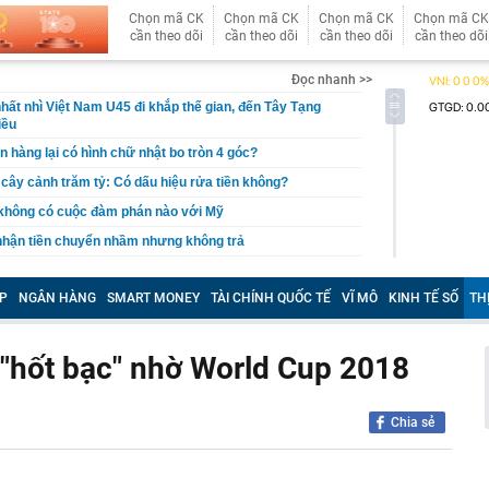
Chọn mã CK
Chọn mã CK
Chọn mã CK
Chọn mã CK
cần theo dõi
cần theo dõi
cần theo dõi
cần theo dõi
Đọc nhanh >>
hất nhì Việt Nam U45 đi khắp thế gian, đến Tây Tạng
iều
n hàng lại có hình chữ nhật bo tròn 4 góc?
, cây cảnh trăm tỷ: Có dấu hiệu rửa tiền không?
 không có cuộc đàm phán nào với Mỹ
 nhận tiền chuyển nhầm nhưng không trả
báo đỏ" về rủi ro lừa đảo gắn mác "vé nội bộ"
P
NGÂN HÀNG
SMART MONEY
TÀI CHÍNH QUỐC TẾ
VĨ MÔ
KINH TẾ SỐ
TH
tỷ đồng tiền mặt và loạt thiết bị bí mật trong một căn hộ
ỷ phú Phạm Nhật Vượng cán mốc 60 đại lý tại quốc gia
ẽ "hốt bạc" nhờ World Cup 2018
 khởi tố Võ Thị Mai SN 1973 cùng 8 người khác
aldo khoe dàn siêu xe triệu USD trong gara cá nhân
Chia sẻ
ét nơi ở của Huấn Hoa Hồng
 Xổ số Power 6/55 - Kết quả xổ số Vietlott hôm nay