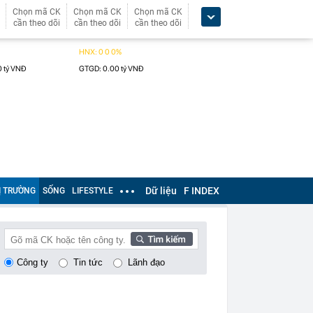
Chọn mã CK
Chọn mã CK
Chọn mã CK
cần theo dõi
cần theo dõi
cần theo dõi
Dữ liệu
F INDEX
Ị TRƯỜNG
SỐNG
LIFESTYLE
Công ty
Tin tức
Lãnh đạo