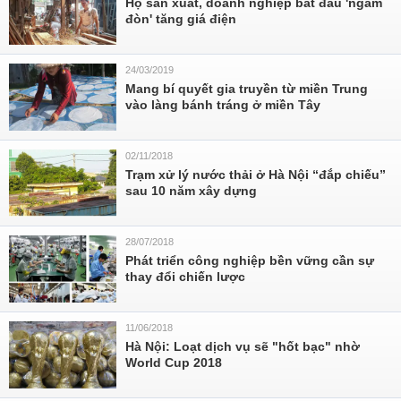
Hộ sản xuất, doanh nghiệp bắt đầu 'ngấm
đòn' tăng giá điện
24/03/2019
Mang bí quyết gia truyền từ miền Trung
vào làng bánh tráng ở miền Tây
02/11/2018
Trạm xử lý nước thải ở Hà Nội “đắp chiếu”
sau 10 năm xây dựng
28/07/2018
Phát triển công nghiệp bền vững cần sự
thay đổi chiến lược
11/06/2018
Hà Nội: Loạt dịch vụ sẽ "hốt bạc" nhờ
World Cup 2018