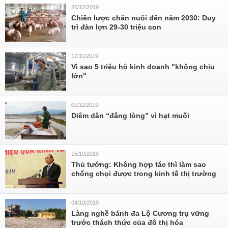
26/12/2019
Chiến lược chăn nuôi đến năm 2030: Duy
trì đàn lợn 29-30 triệu con
17/11/2019
Vì sao 5 triệu hộ kinh doanh "không chịu
lớn"
01/11/2019
Diêm dân “đắng lòng” vì hạt muối
15/10/2019
Thủ tướng: Không hợp tác thì làm sao
chống chọi được trong kinh tế thị trường
04/10/2019
Làng nghề bánh đa Lộ Cương trụ vững
trước thách thức của đô thị hóa