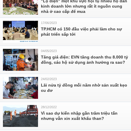
"Lộ diện" một khu vực hội tụ nhiều hộ dân
kinh doanh lớn nhưng rất ít nguồn cung
nhà ở cao cấp để mua
17/06/2023
TP.HCM có 150 đầu việc phải làm cho sự
phát triển sắp tới
04/05/2023
Tăng giá điện: EVN tăng doanh thu 8.000 tỷ
đồng, các hộ sử dụng ảnh hưởng ra sao?
24/02/2023
Lãi nửa tỷ đồng mỗi năm nhờ sản xuất kẹo
cu đơ
28/12/2022
Vì sao dự kiến nhập gần trăm triệu tấn
nhưng vẫn xin xuất khẩu than?