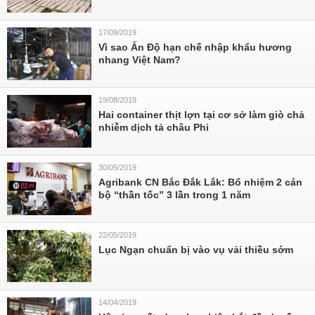
17/09/2019
Vì sao Ấn Độ hạn chế nhập khẩu hương
nhang Việt Nam?
19/08/2019
Hai container thịt lợn tại cơ sở làm giò chả
nhiễm dịch tả châu Phi
30/05/2019
Agribank CN Bắc Đắk Lắk: Bổ nhiệm 2 cán
bộ “thần tốc” 3 lần trong 1 năm
22/05/2019
Lục Ngạn chuẩn bị vào vụ vải thiều sớm
14/04/2019