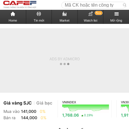
New
Home
Tin mới
Market
Watch list
Mở rộng
Giá vàng SJC
Giá bạc
VNINDEX
VN30
Mua vào
141,000
0%
1,768.06
1,91
0.19%
Bán ra
144,000
0%