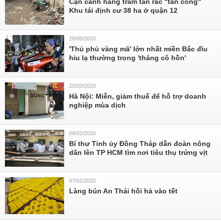
Cận cảnh hàng trăm tấn rác "tấn công"
Khu tái định cư 38 ha ở quận 12
28/08/2020
'Thủ phủ vàng mã' lớn nhất miền Bắc đìu
hiu lạ thường trong 'tháng cô hồn'
20/03/2020
Hà Nội: Miễn, giảm thuế để hỗ trợ doanh
nghiệp mùa dịch
09/02/2020
Bí thư Tỉnh ủy Đồng Tháp dẫn đoàn nông
dân lên TP HCM tìm nơi tiêu thụ trứng vịt
07/01/2020
Làng bún An Thái hối hả vào tết