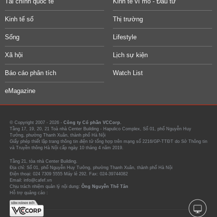
Tài chính quốc tế
Kinh tế vĩ mô - Đầu tư
Kinh tế số
Thị trường
Sống
Lifestyle
Xã hội
Lịch sự kiện
Báo cáo phân tích
Watch List
eMagazine
© Copyright 2007 - 2026 -
Công ty Cổ phần VCCorp.
Tầng 17, 19, 20, 21 Toà nhà Center Building - Hapulico Complex, Số 01, phố Nguyễn Huy
Tưởng, phường Thanh Xuân, thành phố Hà Nội
Giấy phép thiết lập trang thông tin điện tử tổng hợp trên mạng số 2216/GP-TTĐT do Sở Thông tin
và Truyền thông Hà Nội cấp ngày 10 tháng 4 năm 2019.
Tầng 21, tòa nhà Center Building.
Địa chỉ: Số 01, phố Nguyễn Huy Tưởng, phường Thanh Xuân, thành phố Hà Nội
Điện thoại: 024 7309 5555 Máy lẻ 292. Fax: 024-39744082
Email: info@cafef.vn
Chịu trách nhiệm quản lý nội dung:
Ông Nguyễn Thế Tân
Hỗ trợ quảng cáo :