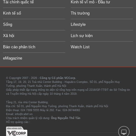
Tài chính quốc tế
Kinh tế vĩ mô - Đầu tư
Kinh tế số
Thị trường
Sống
Lifestyle
Xã hội
Lịch sự kiện
Báo cáo phân tích
Watch List
eMagazine
© Copyright 2007 - 2026 -
Công ty Cổ phần VCCorp.
Tầng 17, 19, 20, 21 Toà nhà Center Building - Hapulico Complex, Số 01, phố Nguyễn Huy
Tưởng, phường Thanh Xuân, thành phố Hà Nội
Giấy phép thiết lập trang thông tin điện tử tổng hợp trên mạng số 2216/GP-TTĐT do Sở Thông tin
và Truyền thông Hà Nội cấp ngày 10 tháng 4 năm 2019.
Tầng 21, tòa nhà Center Building.
Địa chỉ: Số 01, phố Nguyễn Huy Tưởng, phường Thanh Xuân, thành phố Hà Nội
Điện thoại: 024 7309 5555 Máy lẻ 292. Fax: 024-39744082
Email: info@cafef.vn
Chịu trách nhiệm quản lý nội dung:
Ông Nguyễn Thế Tân
Hỗ trợ quảng cáo :