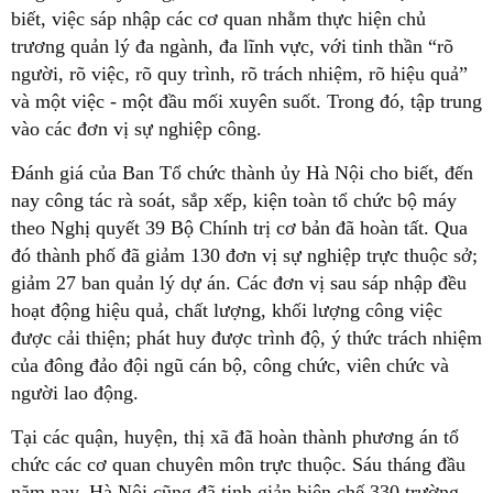
biết, việc sáp nhập các cơ quan nhằm thực hiện chủ
trương quản lý đa ngành, đa lĩnh vực, với tinh thần “rõ
người, rõ việc, rõ quy trình, rõ trách nhiệm, rõ hiệu quả”
và một việc - một đầu mối xuyên suốt. Trong đó, tập trung
vào các đơn vị sự nghiệp công.
Đánh giá của Ban Tổ chức thành ủy Hà Nội cho biết, đến
nay công tác rà soát, sắp xếp, kiện toàn tổ chức bộ máy
theo Nghị quyết 39 Bộ Chính trị cơ bản đã hoàn tất. Qua
đó thành phố đã giảm 130 đơn vị sự nghiệp trực thuộc sở;
giảm 27 ban quản lý dự án. Các đơn vị sau sáp nhập đều
hoạt động hiệu quả, chất lượng, khối lượng công việc
được cải thiện; phát huy được trình độ, ý thức trách nhiệm
của đông đảo đội ngũ cán bộ, công chức, viên chức và
người lao động.
Tại các quận, huyện, thị xã đã hoàn thành phương án tổ
chức các cơ quan chuyên môn trực thuộc. Sáu tháng đầu
năm nay, Hà Nội cũng đã tinh giản biên chế 330 trường