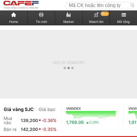
New
Home
Tin mới
Market
Watch list
Mở rộng
Giá vàng SJC
Giá bạc
VNINDEX
VN30
Mua
139,200
-0.36%
1,768.06
1,91
vào
0.19%
Bán ra
142,200
-0.35%