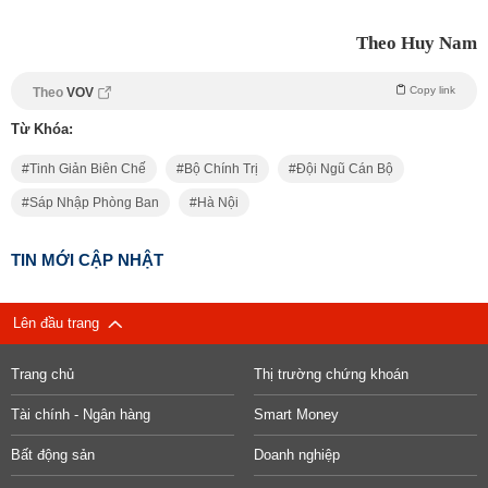
Theo Huy Nam
Copy link
Theo
VOV
Từ Khóa:
Tinh Giản Biên Chế
Bộ Chính Trị
Đội Ngũ Cán Bộ
Sáp Nhập Phòng Ban
Hà Nội
TIN MỚI CẬP NHẬT
Lên đầu trang
Trang chủ
Thị trường chứng khoán
Tài chính - Ngân hàng
Smart Money
Bất động sản
Doanh nghiệp