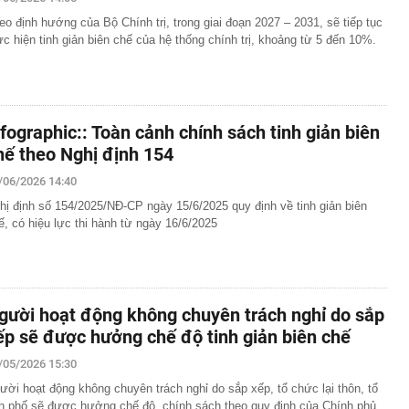
 6/8 tại SJC, Bảo Tín Minh Châu, Bảo Tín Mạnh Hải, DOJI,
eo định hướng của Bộ Chính trị, trong giai đoạn 2027 – 2031, sẽ tiếp tục
ực hiện tinh giản biên chế của hệ thống chính trị, khoảng từ 5 đến 10%.
g lớn" Vingroup, Sun Group, T&T... đổ về, đang xây sân
 10 thế giới, sắp đón thêm 48 dự án với tổng vốn đầu tư
ặc khu của VN có loạt công trình hơn 137.000 tỷ đồng sẽ
iếng 1,5 tỷ người dùng
nfographic:: Toàn cảnh chính sách tinh giản biên
oại cá "ngậm" nhiều vi nhựa bậc nhất
hế theo Nghị định 154
ơn 6,2ha đất đợt 2 làm dự án Tiên Dương Park City
/06/2026 14:40
ể một công ty con
hị định số 154/2025/NĐ-CP ngày 15/6/2025 quy định về tinh giản biên
nh Quốc hội việc thành lập thành phố Quảng Ninh và thành
ế, có hiệu lực thi hành từ ngày 16/6/2025
tiền mặt chất thành đống, vàng cùng nhiều thiết bị điện tử
 hộ
uộc người dùng vận động trước khi được lướt mạng xã
gười hoạt động không chuyên trách nghỉ do sắp
 5 thực phẩm giàu protein tốt nhất cho người cao tuổi:
ếp sẽ được hưởng chế độ tinh giản biên chế
g thứ 5, số 1 gây bất ngờ
/05/2026 15:30
ười hoạt động không chuyên trách nghỉ do sắp xếp, tổ chức lại thôn, tổ
n phố sẽ được hưởng chế độ, chính sách theo quy định của Chính phủ