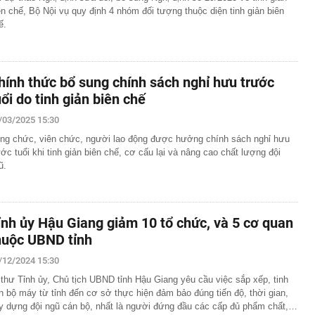
ên chế, Bộ Nội vụ quy định 4 nhóm đối tượng thuộc diện tinh giản biên
ế.
hính thức bổ sung chính sách nghỉ hưu trước
uổi do tinh giản biên chế
/03/2025 15:30
ng chức, viên chức, người lao động được hưởng chính sách nghỉ hưu
ước tuổi khi tinh giản biên chế, cơ cấu lại và nâng cao chất lượng đội
ũ.
ỉnh ủy Hậu Giang giảm 10 tổ chức, và 5 cơ quan
huộc UBND tỉnh
/12/2024 15:30
 thư Tỉnh ủy, Chủ tịch UBND tỉnh Hậu Giang yêu cầu việc sắp xếp, tinh
n bộ máy từ tỉnh đến cơ sở thực hiện đảm bảo đúng tiến độ, thời gian,
y dựng đội ngũ cán bộ, nhất là người đứng đầu các cấp đủ phẩm chất,…