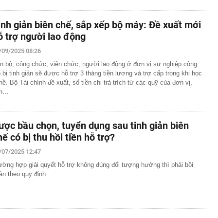
inh giản biên chế, sắp xếp bộ máy: Đề xuất mới
ỗ trợ người lao động
/09/2025 08:26
n bộ, công chức, viên chức, người lao động ở đơn vị sự nghiệp công
p bị tinh giản sẽ được hỗ trợ 3 tháng tiền lương và trợ cấp trong khi học
hề. Bộ Tài chính đề xuất, số tiền chi trả trích từ các quỹ của đơn vị,
ền…
ược bầu chọn, tuyển dụng sau tinh giản biên
hế có bị thu hồi tiền hỗ trợ?
/07/2025 12:47
ường hợp giải quyết hỗ trợ không đúng đối tượng hưởng thì phải bồi
àn theo quy định