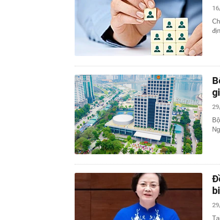
16
Ch
đị
B
g
29
Bộ
Ng
Đ
b
29
Tạ