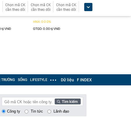
Chọn mã CK
Chọn mã CK
Chọn mã CK
cần theo dõi
cần theo dõi
cần theo dõi
Dữ liệu
F INDEX
Ị TRƯỜNG
SỐNG
LIFESTYLE
Công ty
Tin tức
Lãnh đạo