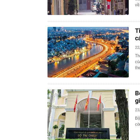
về
T
c
22
Th
củ
th
B
g
23
Bộ
cò