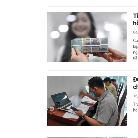
T
h
04
Cá
lậ
ng
ti
Đ
c
16
Tr
ho