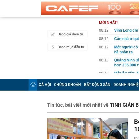
MỚI NHẤT!
08:12
Vĩnh Long chi
Bảng giá điện tử
08:12
Căn nhà ở qu
Danh mục đầu tư
08:12
Một người có 
hề nhận ra
08:11
Quảng Ninh đề
hơn 235.000 t
08:11
Một lần nữa, N
tạo ra
XÃ HỘI
CHỨNG KHOÁN
BẤT ĐỘNG SẢN
DOANH NGHIỆ
08:10
Khu chung cư 
tầng
08:05
Nhân chứng b
Tin tức, bài viết mới nhất về
TINH GIẢN B
08:04
Lãi ròng tăng
cấu trúc
B
08:02
'Nóng' chất v
1
08:00
Có gì đặc biệt
Sunshine tại
09