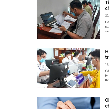
T
c
22
Cô
sa
sá
H
t
18
Cá
tỷ
th
C
c