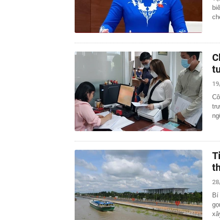
bi
ch
C
t
19
Cô
tr
ng
T
t
28
Bí
gọ
xâ