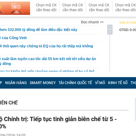
Chọn mã CK
Chọn mã CK
Chọn mã CK
Chọn mã CK
cần theo dõi
cần theo dõi
cần theo dõi
cần theo dõi
Đọc nhanh >>
 hơn 332.000 tỷ đồng để làm điều đặc biệt này
ê của Công Vinh
4 thói quen này chứng tỏ EQ của họ rất thấp mà không
 xuất làm tuyến cao tốc dài 55 km kết nối tới siêu dự án
ỷ đồng
ga lại khiến thế giới choáng ngợp vì những gì họ có thể
P
NGÂN HÀNG
SMART MONEY
TÀI CHÍNH QUỐC TẾ
VĨ MÔ
KINH TẾ SỐ
TH
cũ phố cổ Hà Nội sắp được xây dựng thành tòa nhà 21
àng hoàng kể lại khoảnh khắc chợ Biên Hòa bốc cháy
IÊN CHẾ
 hơn 5 lần, Nam Hoa (NHT) mở rộng hai trụ cột sau tái
ộ Chính trị: Tiếp tục tinh giản biên chế từ 5 -
ấn sai phạm xuất khẩu sầu riêng
0%
 tại tòa Riviera - cửa ngõ tổ hợp 12 tòa tháp ven sông của
 khu Nam TP.HCM?
/06/2026 14:05