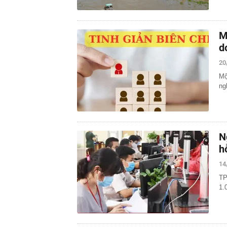
M
d
20
Mộ
ng
N
h
14
TP
1.