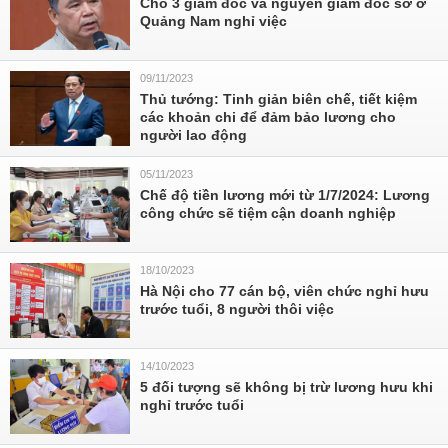
Cho 3 giám đốc và nguyên giám đốc sở ở
Quảng Nam nghỉ việc
09/11/2023
Thủ tướng: Tinh giản biên chế, tiết kiệm
các khoản chi để đảm bảo lương cho
người lao động
05/11/2023
Chế độ tiền lương mới từ 1/7/2024: Lương
công chức sẽ tiệm cận doanh nghiệp
18/10/2023
Hà Nội cho 77 cán bộ, viên chức nghỉ hưu
trước tuổi, 8 người thôi việc
14/10/2023
5 đối tượng sẽ không bị trừ lương hưu khi
nghỉ trước tuổi