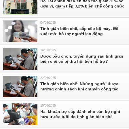
Bộ Tài chính dự kiến tiếp tục giảm 31% số
đơn vị, giảm tiếp 3,2% biên chế công chức
04/09/2025
Tinh giản biên chế, sắp xếp bộ máy: Đề
xuất mới hỗ trợ người lao động
16/07/2025
Được bầu chọn, tuyển dụng sau tinh giản
biên chế có bị thu hồi tiền hỗ trợ?
22/06/2025
Tinh giản biên chế: Những người được
hưởng chính sách khi chuyển công tác
18/06/2025
Hai khoản trợ cấp dành cho cán bộ nghỉ
hưu trước tuổi do tinh giản biên chế