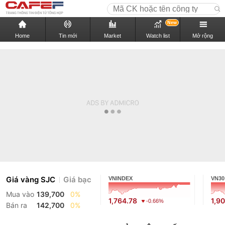
New
Home
Tin mới
Market
Watch list
Mở rộng
Giá vàng SJC
Giá bạc
VNINDEX
VN30
Mua vào
139,700
0%
1,764.78
1,9
-0.66%
Bán ra
142,700
0%