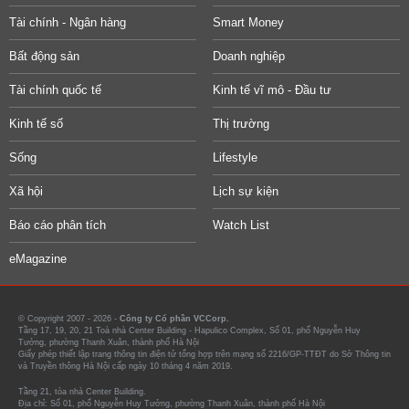
Tài chính - Ngân hàng
Smart Money
Bất động sản
Doanh nghiệp
Tài chính quốc tế
Kinh tế vĩ mô - Đầu tư
Kinh tế số
Thị trường
Sống
Lifestyle
Xã hội
Lịch sự kiện
Báo cáo phân tích
Watch List
eMagazine
© Copyright 2007 - 2026 -
Công ty Cổ phần VCCorp.
Tầng 17, 19, 20, 21 Toà nhà Center Building - Hapulico Complex, Số 01, phố Nguyễn Huy
Tưởng, phường Thanh Xuân, thành phố Hà Nội
Giấy phép thiết lập trang thông tin điện tử tổng hợp trên mạng số 2216/GP-TTĐT do Sở Thông tin
và Truyền thông Hà Nội cấp ngày 10 tháng 4 năm 2019.
Tầng 21, tòa nhà Center Building.
Địa chỉ: Số 01, phố Nguyễn Huy Tưởng, phường Thanh Xuân, thành phố Hà Nội