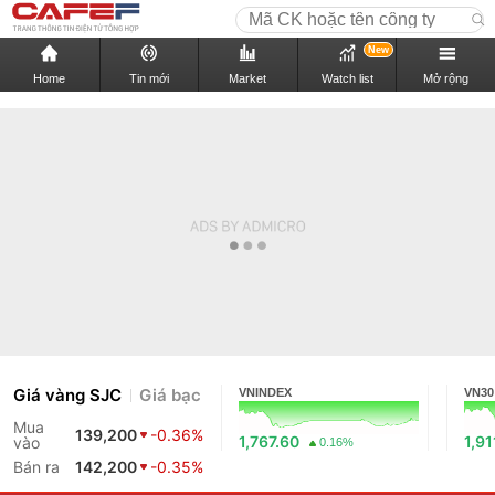
New
Home
Tin mới
Market
Watch list
Mở rộng
Giá vàng SJC
Giá bạc
VNINDEX
VN30
Mua
139,200
-0.36%
1,767.60
1,91
vào
0.16%
Bán ra
142,200
-0.35%