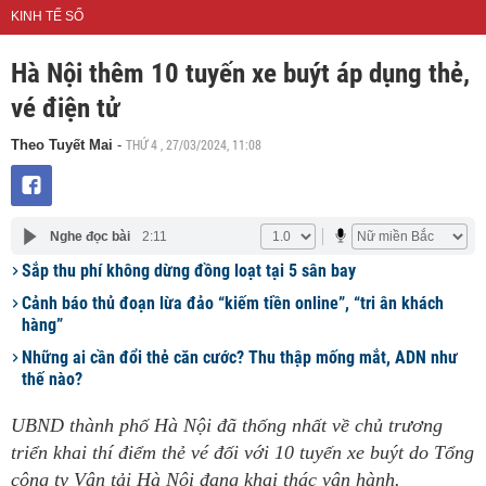
KINH TẾ SỐ
Hà Nội thêm 10 tuyến xe buýt áp dụng thẻ,
vé điện tử
THỨ 4 , 27/03/2024, 11:08
Theo Tuyết Mai
-
Nghe đọc bài
2:11
Sắp thu phí không dừng đồng loạt tại 5 sân bay
Cảnh báo thủ đoạn lừa đảo “kiếm tiền online”, “tri ân khách
hàng”
Những ai cần đổi thẻ căn cước? Thu thập mống mắt, ADN như
thế nào?
UBND thành phố Hà Nội đã thống nhất về chủ trương
triển khai thí điểm thẻ vé đối với 10 tuyến xe buýt do Tổng
công ty Vận tải Hà Nội đang khai thác vận hành.