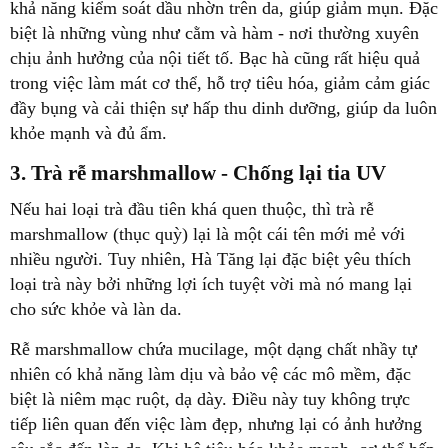
khả năng kiểm soát dầu nhờn trên da, giúp giảm mụn. Đặc
biệt là những vùng như cằm và hàm - nơi thường xuyên
chịu ảnh hưởng của nội tiết tố. Bạc hà cũng rất hiệu quả
trong việc làm mát cơ thể, hỗ trợ tiêu hóa, giảm cảm giác
đầy bụng và cải thiện sự hấp thu dinh dưỡng, giúp da luôn
khỏe mạnh và đủ ẩm.
3. Trà rễ marshmallow - Chống lại tia UV
Nếu hai loại trà đầu tiên khá quen thuộc, thì trà rễ
marshmallow (thục quỳ) lại là một cái tên mới mẻ với
nhiều người. Tuy nhiên, Hà Tăng lại đặc biệt yêu thích
loại trà này bởi những lợi ích tuyệt vời mà nó mang lại
cho sức khỏe và làn da.
Rễ marshmallow chứa mucilage, một dạng chất nhầy tự
nhiên có khả năng làm dịu và bảo vệ các mô mềm, đặc
biệt là niêm mạc ruột, dạ dày. Điều này tuy không trực
tiếp liên quan đến việc làm đẹp, nhưng lại có ảnh hưởng