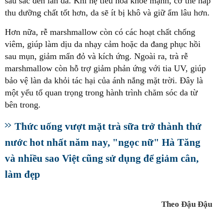
sâu sắc đến làn da. Khi hệ tiêu hóa khỏe mạnh, cơ thể hấp
thu dưỡng chất tốt hơn, da sẽ ít bị khô và giữ ẩm lâu hơn.
Hơn nữa, rễ marshmallow còn có các hoạt chất chống
viêm, giúp làm dịu da nhạy cảm hoặc da đang phục hồi
sau mụn, giảm mẩn đỏ và kích ứng. Ngoài ra, trà rễ
marshmallow còn hỗ trợ giảm phản ứng với tia UV, giúp
bảo vệ làn da khỏi tác hại của ánh nắng mặt trời. Đây là
một yếu tố quan trọng trong hành trình chăm sóc da từ
bên trong.
Thức uống vượt mặt trà sữa trở thành thứ
nước hot nhất năm nay, "ngọc nữ" Hà Tăng
và nhiều sao Việt cũng sử dụng để giảm cân,
làm đẹp
Theo Đậu Đậu