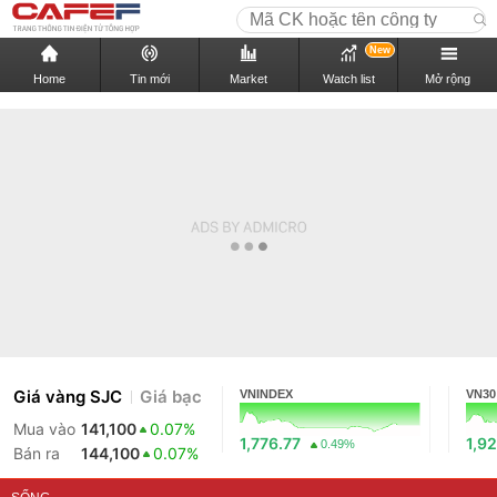
New
Home
Tin mới
Market
Watch list
Mở rộng
Giá vàng SJC
Giá bạc
VNINDEX
VN30
Mua vào
141,100
0.07%
1,776.77
1,92
0.49%
Bán ra
144,100
0.07%