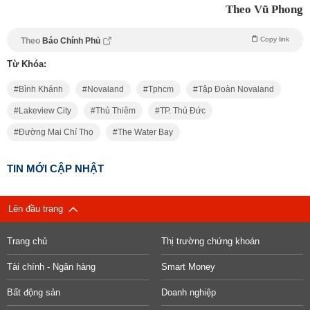
Theo Vũ Phong
Copy link
Theo
Báo Chính Phủ
Từ Khóa:
Bình Khánh
Novaland
Tphcm
Tập Đoàn Novaland
Lakeview City
Thủ Thiêm
TP. Thủ Đức
Đường Mai Chí Thọ
The Water Bay
TIN MỚI CẬP NHẬT
Lên đầu trang
Trang chủ
Thị trường chứng khoán
Tài chính - Ngân hàng
Smart Money
Bất động sản
Doanh nghiệp