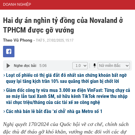
DOANH NGHIỆP
Hai dự án nghìn tỷ đồng của Novaland ở
TPHCM được gỡ vướng
THỨ 5 , 27/02/2025, 15:17
Theo Vũ Phong
-
Nghe đọc bài
5:06
Loạt cổ phiếu có thị giá đắt đỏ nhất sàn chứng khoán bất ngờ
quay lại tăng kịch trần 10% sau quãng thời gian bị chốt lời
Giám đốc công ty vừa mua 3.000 xe điện VinFast: Từng chạy cả
xe máy lẫn taxi Xanh SM, sở hữu kênh TikTok review thu nhập
vài chục triệu/tháng của các tài xế xe công nghệ
Các nhà bán lẻ bắt đầu ‘xí chỗ’ nhà ga Metro số 1
Nghị quyết 170/2024 của Quốc hội về cơ chế, chính sách
đặc thù để tháo gỡ khó khăn, vướng mắc đối với các dự