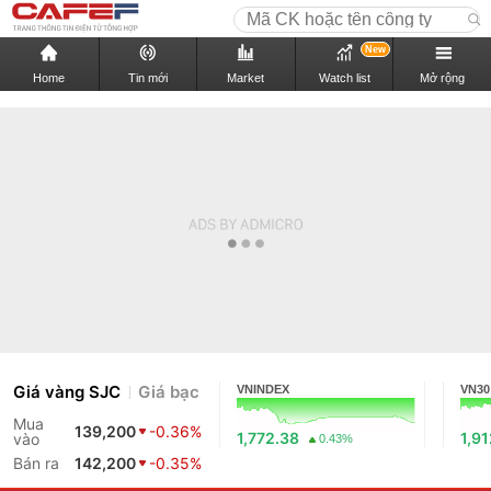
New
Home
Tin mới
Market
Watch list
Mở rộng
Giá vàng SJC
Giá bạc
VNINDEX
VN30
Mua
139,200
-0.36%
1,772.38
1,9
vào
0.43%
Bán ra
142,200
-0.35%