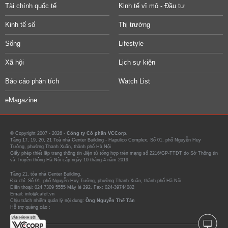
Tài chính quốc tế
Kinh tế vĩ mô - Đầu tư
Kinh tế số
Thị trường
Sống
Lifestyle
Xã hội
Lịch sự kiện
Báo cáo phân tích
Watch List
eMagazine
© Copyright 2007 - 2026 -
Công ty Cổ phần VCCorp.
Tầng 17, 19, 20, 21 Toà nhà Center Building - Hapulico Complex, Số 01, phố Nguyễn Huy
Tưởng, phường Thanh Xuân, thành phố Hà Nội
Giấy phép thiết lập trang thông tin điện tử tổng hợp trên mạng số 2216/GP-TTĐT do Sở Thông tin
và Truyền thông Hà Nội cấp ngày 10 tháng 4 năm 2019.
Tầng 21, tòa nhà Center Building.
Địa chỉ: Số 01, phố Nguyễn Huy Tưởng, phường Thanh Xuân, thành phố Hà Nội
Điện thoại: 024 7309 5555 Máy lẻ 292. Fax: 024-39744082
Email: info@cafef.vn
Chịu trách nhiệm quản lý nội dung:
Ông Nguyễn Thế Tân
Hỗ trợ quảng cáo :