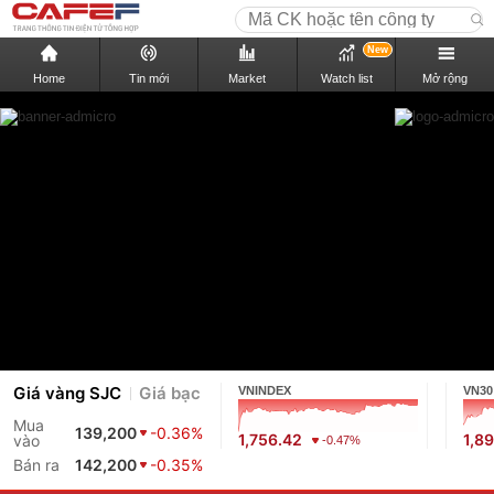
New
Home
Tin mới
Market
Watch list
Mở rộng
Giá vàng SJC
Giá bạc
VNINDEX
VN30
Mua
139,200
-0.36%
1,756.42
1,8
vào
-0.47%
Bán ra
142,200
-0.35%