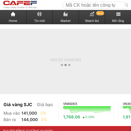
New
Home
Tin mới
Market
Watch list
Mở rộng
Giá vàng SJC
Giá bạc
VNINDEX
VN30
Mua vào
141,000
0%
1,768.06
1,91
0.19%
Bán ra
144,000
0%