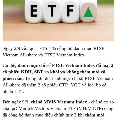
Ngày 2/9 vừa qua, FTSE đã công bố danh mục FTSE
Vietnam All-share và FTSE Vietnam Index.
Cụ thể,
danh mục chỉ số FTSE Vietnam Index đã loại 2
cổ phiếu KDH, SBT ra khỏi và không thêm mới cổ
phiếu nào.
Trong khi đó, danh mục chỉ số FTSE Vietnam
All-share đã thêm 2 cổ phiếu CTR, VGC và loại bỏ cổ
phiếu HT1.
Đến ngày 9/9,
chỉ số MVIS Vietnam Index
- chỉ số cơ sở
của quỹ VanEck Vectors Vietnam ETF (V.N.M ETF) cũng
đã công bố danh mục điều chỉnh quý 3 khi
thêm mới