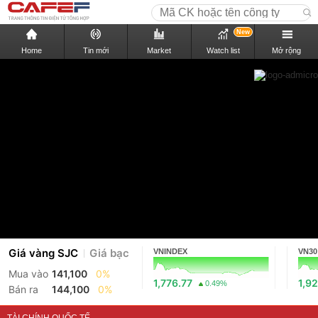
New
Home
Tin mới
Market
Watch list
Mở rộng
Giá vàng SJC
Giá bạc
VNINDEX
VN30
Mua vào
141,100
0%
1,776.77
1,92
0.49%
Bán ra
144,100
0%