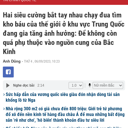
TÀI CHÍNH QUỐC TẾ
Hai siêu cường bắt tay nhau chạy đua tìm
kho báu của thế giới ở khu vực Trung Quốc
đang gia tăng ảnh hưởng: Để không còn
quá phụ thuộc vào nguồn cung của Bắc
Kinh
THỨ 4 , 06/09/2023, 10:23
Anh Dũng
-
Nghe đọc bài
2:14
Sức hấp dẫn của vương quốc siêu giàu đón nhận dòng tài sản
khổng lồ từ Nga
Nhà rộng 300 m2 có giá chưa đến 800 triệu: Giới trẻ tứ phương
đổ xô đến nền kinh tế hàng đầu châu Á để mua những bất động
sản 'rẻ như cho', 'hô biến' thành khoản đầu tư siêu lời