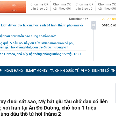
Chọn mã CK
Chọn mã CK
Chọn mã CK
Chọn mã CK
cần theo dõi
cần theo dõi
cần theo dõi
cần theo dõi
Đọc nhanh >>
ịch đi học trở lại của học sinh 34 tỉnh, thành phố sau kỳ
Việt hầu như món nào cũng có hành lá?
g quà, 5 câu nói này đủ sức khiến mối quan hệ phụ
viên gắn bó khăng khít, con trẻ được hưởng lợi!
ích Crimea, phá hủy hệ thống phòng không 15 triệu USD
m đốc Nhà hát Chèo Quân đội mua ô tô tặng sinh nhật
m 12 tuổi
P
NGÂN HÀNG
SMART MONEY
TÀI CHÍNH QUỐC TẾ
VĨ MÔ
KINH TẾ SỐ
TH
 29A "dính" gần 100 lần phạt nguội do chạy quá tốc độ quy
háng 7/2026 vi phạm 21 lần
ump bực bội vì lộ tin về kho đạn dược Mỹ
 Không khí tập thể dục sáng ở Việt Nam 'có tính gây
'
ruy đuổi sát sao, Mỹ bắt giữ tàu chở dầu có liên
 đón đợt nắng nóng mới, chấm dứt mưa dông
ệ với Iran tại Ấn Độ Dương, chở hơn 1 triệu
mà nấu dễ từ "vua của các loại rau", giàu axit folic gấp
hùng dầu thô từ hồi tháng 2
ụ nữ ăn đều sẽ tốt cho dạ dày và sống thọ