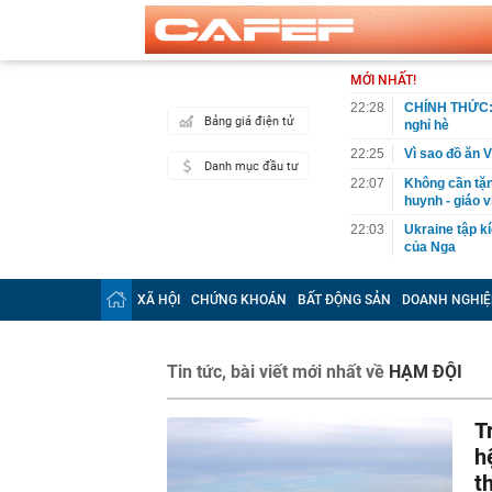
MỚI NHẤT!
22:28
CHÍNH THỨC: L
Bảng giá điện tử
nghỉ hè
22:25
Vì sao đồ ăn 
Danh mục đầu tư
22:07
Không cần tặn
huynh - giáo 
22:03
Ukraine tập k
của Nga
22:02
Nam NSND, Giá
vợ thiếu tá ké
XÃ HỘI
CHỨNG KHOÁN
BẤT ĐỘNG SẢN
DOANH NGHIỆ
21:51
Một ô tô biển
định: Riêng t
21:37
Tổng thống Tr
Tin tức, bài viết mới nhất về
HẠM ĐỘI
21:35
Du khách Tây:
nghiện rất cao
T
21:20
Miền Bắc sắp
h
21:16
4 món ăn ngon 
t
38 lần táo: Ph