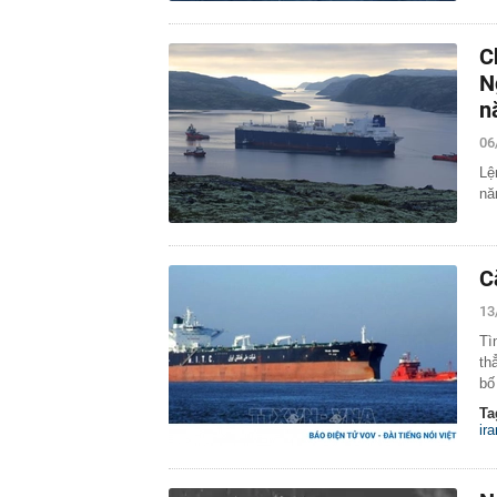
C
N
n
06
Lệ
nă
C
13
Tì
th
bố
Ta
ira