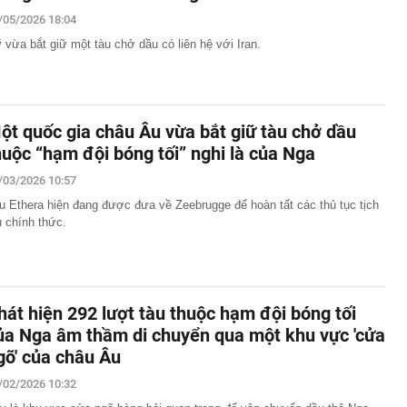
/05/2026 18:04
ỏ đen nhẻm chụp ảnh cùng Quế Ngọc Hải: Giờ thành
ứ hô tên là cả nước mong có bàn thắng
 vừa bắt giữ một tàu chở dầu có liên hệ với Iran.
2,5 kg vàng trị giá gần 311 tỷ đồng ngay trên một chiếc
ng Quốc
 bất ngờ lớn: Nhược điểm chính sẽ sớm trở thành dĩ
ột quốc gia châu Âu vừa bắt giữ tàu chở dầu
h nổi tiếng sau một đêm
huộc “hạm đội bóng tối” nghi là của Nga
t định giá đất, bất động sản có hạ nhiệt?
/03/2026 10:57
tuyên bố sẽ xây 10.000 trạm đổi pin ô tô điện vào năm
1 triệu xe mỗi ngày chỉ với 3 phút
u Ethera hiện đang được đưa về Zeebrugge để hoàn tất các thủ tục tịch
u chính thức.
97 bỗng gây sốt MXH vì nữ sinh được lên trang bìa quá
i cô gái này giờ đã là Tiến sĩ, giảng viên ĐH!
Trọng SN 2000 và 29 người trong chuyên án phức tạp,
iữ đặc biệt lớn
tốc, Nga không đứng yên: Cuộc đua ai nhanh hơn đang
hát hiện 292 lượt tàu thuộc hạm đội bóng tối
 mặt trận khác
ủa Nga âm thầm di chuyển qua một khu vực 'cửa
thử đường sắt gần 9.000 tỷ ở Phú Quốc?
gõ' của châu Âu
/02/2026 10:32