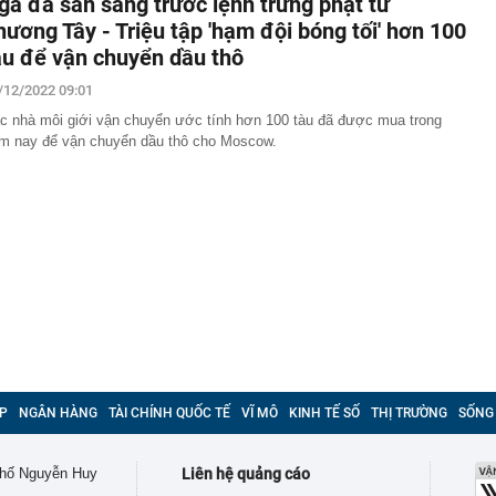
ga đã sẵn sàng trước lệnh trừng phạt từ
hương Tây - Triệu tập 'hạm đội bóng tối' hơn 100
àu để vận chuyển dầu thô
/12/2022 09:01
c nhà môi giới vận chuyển ước tính hơn 100 tàu đã được mua trong
m nay để vận chuyển dầu thô cho Moscow.
P
NGÂN HÀNG
TÀI CHÍNH QUỐC TẾ
VĨ MÔ
KINH TẾ SỐ
THỊ TRƯỜNG
SỐNG
 phố Nguyễn Huy
Liên hệ quảng cáo