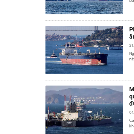
Đâ
P
â
21
Ng
nà
M
q
đ
04
Cá
kh