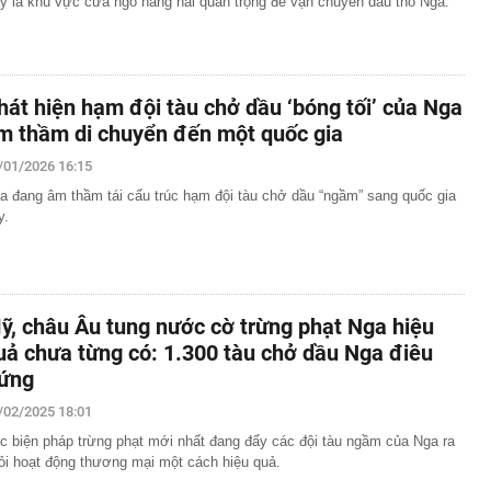
y là khu vực cửa ngõ hàng hải quan trọng để vận chuyển dầu thô Nga.
hát hiện hạm đội tàu chở dầu ‘bóng tối’ của Nga
m thầm di chuyển đến một quốc gia
/01/2026 16:15
a đang âm thầm tái cấu trúc hạm đội tàu chở dầu “ngầm” sang quốc gia
y.
ỹ, châu Âu tung nước cờ trừng phạt Nga hiệu
uả chưa từng có: 1.300 tàu chở dầu Nga điêu
ứng
/02/2025 18:01
c biện pháp trừng phạt mới nhất đang đẩy các đội tàu ngầm của Nga ra
ỏi hoạt động thương mại một cách hiệu quả.