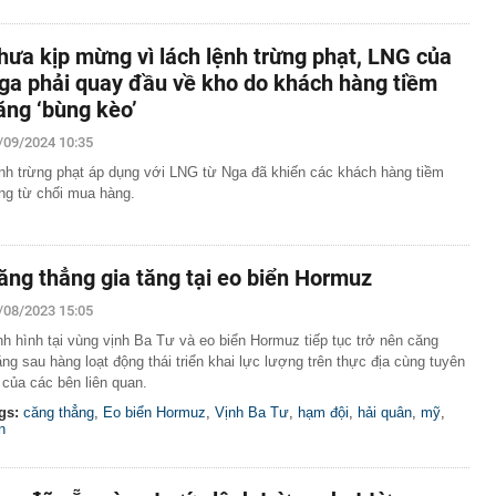
hưa kịp mừng vì lách lệnh trừng phạt, LNG của
ga phải quay đầu về kho do khách hàng tiềm
ăng ‘bùng kèo’
/09/2024 10:35
nh trừng phạt áp dụng với LNG từ Nga đã khiến các khách hàng tiềm
ng từ chối mua hàng.
ăng thẳng gia tăng tại eo biển Hormuz
/08/2023 15:05
nh hình tại vùng vịnh Ba Tư và eo biển Hormuz tiếp tục trở nên căng
ẳng sau hàng loạt động thái triển khai lực lượng trên thực địa cùng tuyên
 của các bên liên quan.
gs:
căng thẳng
,
Eo biển Hormuz
,
Vịnh Ba Tư
,
hạm đội
,
hải quân
,
mỹ
,
n