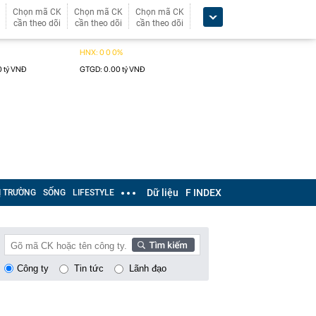
Chọn mã CK
Chọn mã CK
Chọn mã CK
cần theo dõi
cần theo dõi
cần theo dõi
Dữ liệu
F INDEX
Ị TRƯỜNG
SỐNG
LIFESTYLE
Công ty
Tin tức
Lãnh đạo