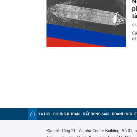
N
p
t
06
Cá
nă
XÃ HỘI
CHỨNG KHOÁN
BẤT ĐỘNG SẢN
DOANH NGHIỆ
Địa chỉ: Tầng 21 Tòa nhà Center Building. Số 01,