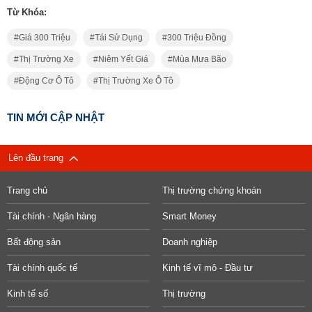
Từ Khóa:
Giá 300 Triệu
Tái Sử Dụng
300 Triệu Đồng
Thị Trường Xe
Niêm Yết Giá
Mùa Mưa Bão
Động Cơ Ô Tô
Thị Trường Xe Ô Tô
TIN MỚI CẬP NHẬT
Lên đầu trang
Trang chủ
Thị trường chứng khoán
Tài chính - Ngân hàng
Smart Money
Bất động sản
Doanh nghiệp
Tài chính quốc tế
Kinh tế vĩ mô - Đầu tư
Kinh tế số
Thị trường