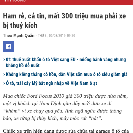
THỊ TRƯỜNG
Ham rẻ, cả tin, mất 300 triệu mua phải xe
bị thuỷ kích
THỨ 3 , 06/08/2019, 09:20
Theo Mạnh Quân
-
0% thuế xuất khẩu ô tô Việt sang EU - miếng bánh vàng nhưng
không hề dễ nuốt
Không kiêng tháng cô hồn, dân Việt săn mua ô tô siêu giảm giá
Ô tô, trái cây Mỹ bất ngờ nhập về Việt Nam ồ ạt
Mua chiếc Ford Focus 2010 giá 300 triệu được nửa năm,
một vị khách tại Nam Định gần đây mới đưa xe đi
“khám” vì xe chạy quá yếu. Anh ngã ngửa được thông
báo, xe từng bị thủy kích, máy móc rất “nát”.
Chiếc xe trên hiện đang được sửa chữa tại garage ô tô của