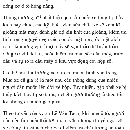
động cơ ô tô hỏng nặng.
Thông thường, để phát hiện lịch sử chiếc xe từng bị thủy
kích hay chưa, các kỹ thuật viên sửa chữa xe sẽ xem kĩ
gioăng mặt máy, đánh giá độ kín khít của gioăng, kiểm tra
tình trạng nguyên vẹn các con ốc mặt máy, ốc mặt xích
cam, là những vị trí thợ máy sẽ vặn tháo dỡ hoàn toàn
động cơ khi đại tu, hoặc kiểm tra màu sắc dầu máy, mức
dầu và sự rò rỉ dầu máy ở khu vực động cơ, hộp số.
Có thể nói, thị trường xe ô tô cũ muôn hình vạn trạng.
Mua xe cũ giá rẻ là một nhu cầu thông dụng của nhiều
người dân muốn lên đời xế hộp. Tuy nhiên, gặp phải xe bị
thủy kích hay bị xe tai nạn chết người thường là điều tối
kỵ không ai muốn gặp phải.
Theo tư vấn của kỹ sư Lê Văn Tạch, khi mua ô tô, người
dân nên tìm hiểu thật kỹ, tham vấn những chuyên gia về
xe có uy tín và nên cho xe đi kiểm tra chất lượng an toàn