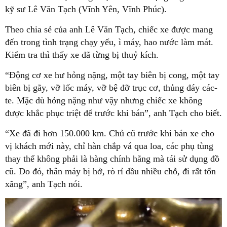
kỹ sư Lê Văn Tạch (Vĩnh Yên, Vĩnh Phúc).
Theo chia sẻ của anh Lê Văn Tạch, chiếc xe được mang
đến trong tình trạng chạy yếu, ì máy, hao nước làm mát.
Kiểm tra thì thấy xe đã từng bị thuỷ kích.
“Động cơ xe hư hỏng nặng, một tay biên bị cong, một tay
biên bị gãy, vỡ lốc máy, vỡ bệ đỡ trục cơ, thủng đáy các-
te. Mặc dù hỏng nặng như vậy nhưng chiếc xe không
được khắc phục triệt để trước khi bán”, anh Tạch cho biết.
“Xe đã đi hơn 150.000 km. Chủ cũ trước khi bán xe cho
vị khách mới này, chỉ hàn chắp vá qua loa, các phụ tùng
thay thế không phải là hàng chính hãng mà tái sử dụng đồ
cũ. Do đó, thân máy bị hở, rò rỉ dầu nhiều chỗ, đi rất tốn
xăng”, anh Tạch nói.