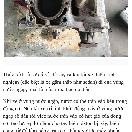
Thủy kích là sự cố rất dễ xảy ra khi lái xe thiếu kinh
nghiệm (đặc biệt là xe gầm thấp như sedan) đi qua vùng
nước ngập, nhất là mùa mưa bão đã đến.
Khi xe ở vùng nước ngập, nước có thể tràn vào bên trong
động cơ. Nếu lái xe cố tình khởi động máy ở vùng nước
ngập sẽ dẫn tới việc nước tràn vào cổ hút gió của động
cơ, tạo lực ép lớn làm cho tay biên piston bị gãy, biến
dạng, từ đó làm hỏng trục cơ, thủng vỡ lốc máy khiến