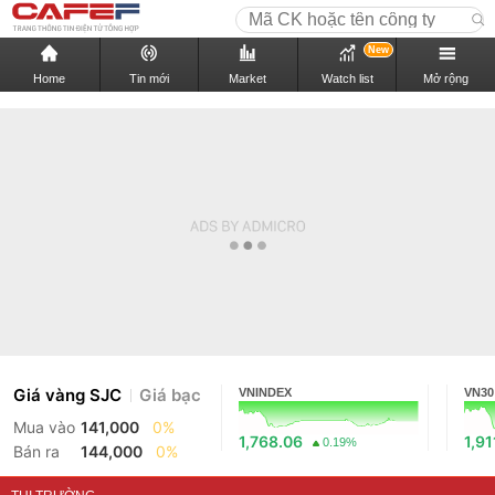
New
Home
Tin mới
Market
Watch list
Mở rộng
Giá vàng SJC
Giá bạc
VNINDEX
VN30
Mua vào
141,000
0%
1,768.06
1,91
0.19%
Bán ra
144,000
0%