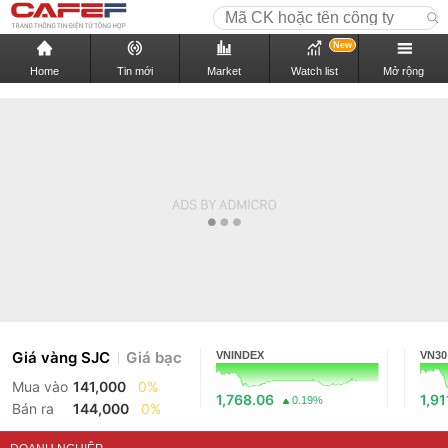
New
Home
Tin mới
Market
Watch list
Mở rộng
Giá vàng SJC
Giá bạc
VNINDEX
VN30
Mua vào
141,000
0%
1,768.06
1,91
0.19%
Bán ra
144,000
0%