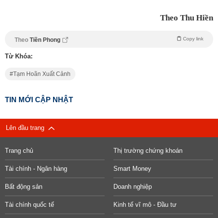
Theo Thu Hiền
Copy link
Theo
Tiền Phong
Từ Khóa:
Tạm Hoãn Xuất Cảnh
TIN MỚI CẬP NHẬT
Lên đầu trang
Trang chủ
Thị trường chứng khoán
Tài chính - Ngân hàng
Smart Money
Bất động sản
Doanh nghiệp
Tài chính quốc tế
Kinh tế vĩ mô - Đầu tư