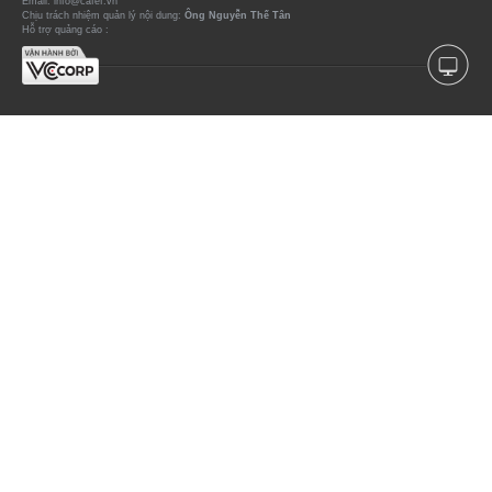
Email: info@cafef.vn
Chịu trách nhiệm quản lý nội dung:
Ông Nguyễn Thế Tân
Hỗ trợ quảng cáo :