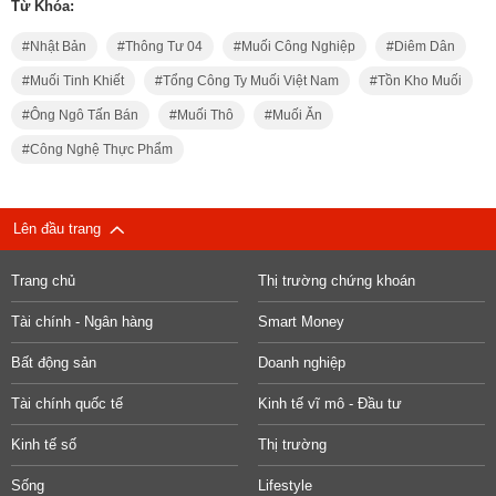
Từ Khóa:
Nhật Bản
Thông Tư 04
Muối Công Nghiệp
Diêm Dân
Muối Tinh Khiết
Tổng Công Ty Muối Việt Nam
Tồn Kho Muối
Ông Ngô Tấn Bán
Muối Thô
Muối Ăn
Công Nghệ Thực Phẩm
Lên đầu trang
Trang chủ
Thị trường chứng khoán
Tài chính - Ngân hàng
Smart Money
Bất động sản
Doanh nghiệp
Tài chính quốc tế
Kinh tế vĩ mô - Đầu tư
Kinh tế số
Thị trường
Sống
Lifestyle