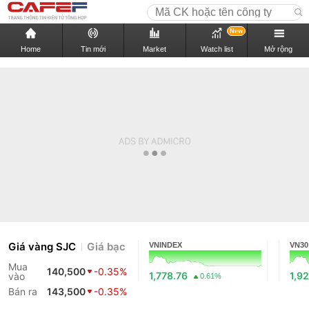
New
Home
Tin mới
Market
Watch list
Mở rộng
Giá vàng SJC
Giá bạc
VNINDEX
VN30
Mua
140,500
-0.35%
1,778.76
1,92
vào
0.61%
Bán ra
143,500
-0.35%